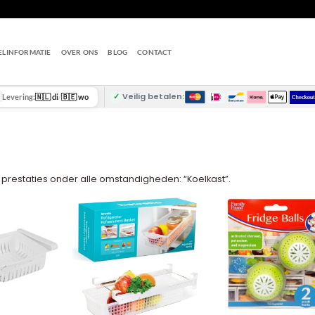
ELINFORMATIE
OVER ONS
BLOG
CONTACT
✓
Veilig betalen:
Levering:
🇳🇱 di
/
🇧🇪 wo
 prestaties onder alle omstandigheden: “Koelkast”.
+
+