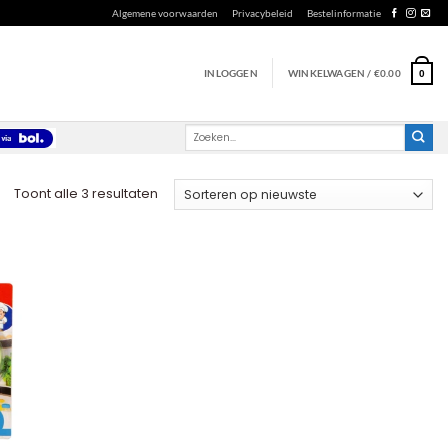
Algemene voorwaarden
Privacybeleid
Bestelinformatie
INLOGGEN
WINKELWAGEN /
€
0.00
0
Zoeken
naar:
Gesorteerd
Toont alle 3 resultaten
op
nieuwste