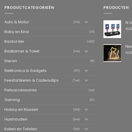
PRODUCTCATEGORIEËN
PRODUCTEN
Auto & Motor
N’JOY LIFE 
(719)
€
2
Baby en Kind
(35)
Backorder
(4521)
Neon LED L
Badkamer & Toilet
(144)
€
3
Dieren
(81)
Elektronica & Gadgets
(971)
Feestartikelen & Cadeautips
(744)
Fietsaccessoires
(44)
Gaming
(27)
Hobby en Klussen
(919)
Huishouden
(244)
Koken en Tafelen
(265)