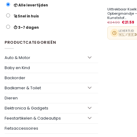
📦 Alle levertijden
Uittrekbaar Koel
Opbergmandje –
🚀 Snel in huis
Kunststof...
€
24.99
€
21.59
⏱️ 3–7 dagen
LEVERTIJD
🇳🇱 / 🇧🇪
3
PRODUCTCATEGORIEËN
Auto & Motor
Baby en Kind
Backorder
Badkamer & Toilet
Dieren
Elektronica & Gadgets
Feestartikelen & Cadeautips
Fietsaccessoires