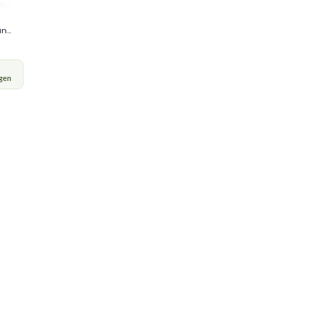
...
gen