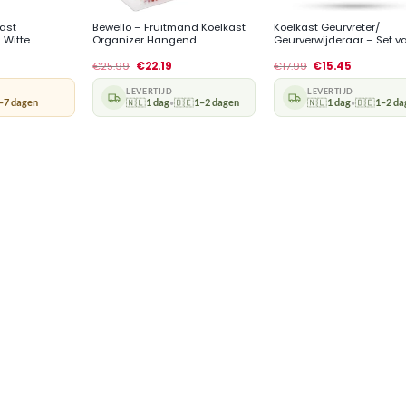
kast
Bewello – Fruitmand Koelkast
Koelkast Geurvreter/
 Witte
Organizer Hangend...
Geurverwijderaar – Set van
€
25.99
€
22.19
€
17.99
€
15.45
LEVERTIJD
LEVERTIJD
–7 dagen
🇳🇱
1 dag
🇧🇪
1–2 dagen
🇳🇱
1 dag
🇧🇪
1–2 da
•
•