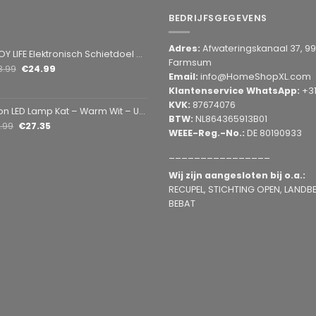
BEDRIJFSGEGEVENS
Adres:
Afwateringskanaal 37, 9
Elektronisch Schietdoel met 3 Targets – Automatische Reset – Digitaal Scorebord – voor Foam Darts
Farmsum
8.99
€
24.99
Email:
info@HomeShopXL.com
Klantenservice WhatsApp:
+3
KVK:
87674076
amp Kat – Warm Wit – USB & Batterij – Decoratieve Tafellamp voor Kinderkamer – 28,5 x 24,5 cm
BTW:
NL864365913B01
1.99
€
27.35
WEEE-Reg.-No.:
DE 80190933
________________
Wij zijn aangesloten bij o.a.:
RECUPEL, STICHTING OPEN, LANDBEL
BEBAT