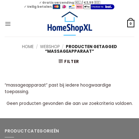
Skip
✓ Gratis verzending 🇳🇱 / €3,99 🇧🇪
✓ Veilig betalen:
to
content
0
HOME
/
WEBSHOP
/
PRODUCTEN GETAGGED
“MASSAGEAPPARAAT”
FILTER
“massageapparaat” past bij iedere hoogwaardige
toepassing.
Geen producten gevonden die aan uw zoekcriteria voldoen.
PRODUCTCATEGORIEËN