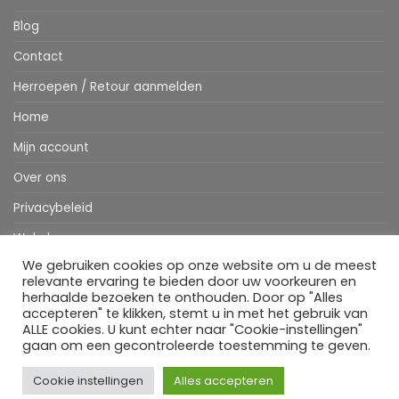
Blog
Contact
Herroepen / Retour aanmelden
Home
Mijn account
Over ons
Privacybeleid
Webshop
We gebruiken cookies op onze website om u de meest
Winkelwagen
relevante ervaring te bieden door uw voorkeuren en
herhaalde bezoeken te onthouden. Door op "Alles
accepteren" te klikken, stemt u in met het gebruik van
ALLE cookies. U kunt echter naar "Cookie-instellingen"
Stripe
MasterCard
IDeal
Bancontact
Klarna
Apple
Visa
gaan om een gecontroleerde toestemming te geven.
Pay
HOME
WEBSHOP
MIJN ACCOUNT
BESTELINFORMATIE
OVER ONS
BLOG
CONTACT
Cookie instellingen
Alles accepteren