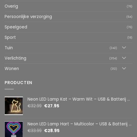
Overig
(76)
Persoonlijke verzorging
(64)
Speelgoed
(76)
Sport
(18)
Tuin
(342)
Verlichting
(354)
Wonen
(312)
PRODUCTEN
Neon LED Lamp Kat – Warm Wit – USB & Batterij – Decoratieve Tafellamp voor Kinderkamer – 28,5 x 24,5 cm
€
32.99
€
27.95
Neon LED Lamp Hart – Multicolor – USB & Batterij – Hartvormige Sfeerlamp – Kinderkamer & Slaapkamer – 25,2 x 23 cm
€
33.99
€
28.95