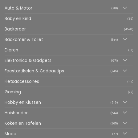
Auto & Motor
(718)
Baby en Kind
(35)
Backorder
(4520)
Badkamer & Toilet
(144)
Dieren
(81)
Elektronica & Gadgets
(971)
Feestartikelen & Cadeautips
(745)
Fietsaccessoires
(44)
Gaming
(27)
Hobby en Klussen
(919)
Huishouden
(244)
Koken en Tafelen
(265)
Mode
(57)