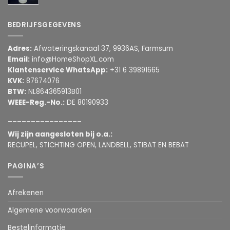
BEDRIJFSGEGEVENS
Adres:
Afwateringskanaal 37, 9936AS, Farmsum
Email:
info@HomeShopXL.com
Klantenservice WhatsApp:
+31 6 39891665
KVK:
87674076
BTW:
NL864365913B01
WEEE-Reg.-No.:
DE 80190933
________________
Wij zijn aangesloten bij o.a.:
RECUPEL, STICHTING OPEN, LANDBELL, STIBAT EN BEBAT
PAGINA’S
Afrekenen
Algemene voorwaarden
Bestelinformatie