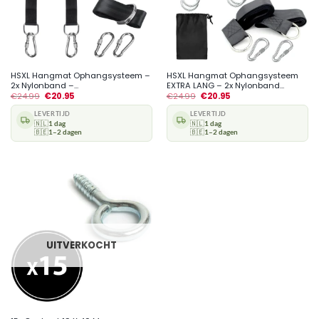
HSXL Hangmat Ophangsysteem –
HSXL Hangmat Ophangsysteem
2x Nylonband –...
EXTRA LANG – 2x Nylonband...
€
24.99
€
20.95
€
24.99
€
20.95
LEVERTIJD
LEVERTIJD
🇳🇱
1 dag
🇳🇱
1 dag
🇧🇪
1–2 dagen
🇧🇪
1–2 dagen
UITVERKOCHT