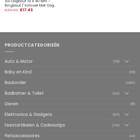
15x Oogbout 19 X 40 Mm –
Ringbout / Schroef Met Oog...
€
20.99
€
17.43
PRODUCTCATEGORIEËN
Auto & Motor
(718)
Baby en Kind
(35)
Backorder
(4520)
Badkamer & Toilet
(144)
Dieren
(81)
Elektronica & Gadgets
(971)
Feestartikelen & Cadeautips
(745)
Fietsaccessoires
(44)