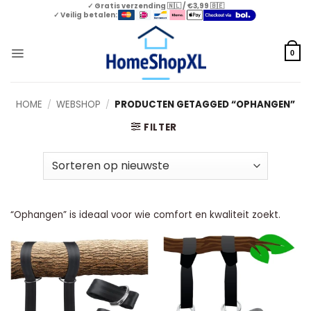
Skip
✓ Gratis verzending 🇳🇱 / €3,99 🇧🇪
✓ Veilig betalen:
to
content
0
HOME
/
WEBSHOP
/
PRODUCTEN GETAGGED “OPHANGEN”
FILTER
“Ophangen” is ideaal voor wie comfort en kwaliteit zoekt.