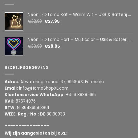
Neon LED Lamp Kat – Warm Wit – USB & Batterij – Decoratieve Tafellamp voor Kinderkamer – 28,5 x 24,5 cm
€
32.99
€
27.95
Neon LED Lamp Hart – Multicolor – USB & Batterij – Hartvormige Sfeerlamp – Kinderkamer & Slaapkamer – 25,2 x 23 cm
€
33.99
€
28.95
BEDRIJFSGEGEVENS
Adres:
Afwateringskanaal 37, 9936AS, Farmsum
Email:
info@HomeShopXL.com
Klantenservice WhatsApp:
+31 6 39891665
KVK:
87674076
BTW:
NL864365913B01
WEEE-Reg.-No.:
DE 80190933
________________
Wij zijn aangesloten bij o.a.: