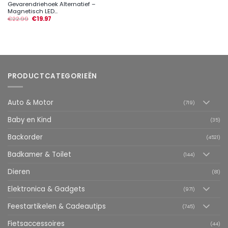
Gevarendriehoek Alternatief –
Magnetisch LED...
€
22.99
€
19.97
PRODUCTCATEGORIEËN
Auto & Motor
(719)
Baby en Kind
(35)
Backorder
(4521)
Badkamer & Toilet
(144)
Dieren
(81)
Elektronica & Gadgets
(971)
Feestartikelen & Cadeautips
(745)
Fietsaccessoires
(44)