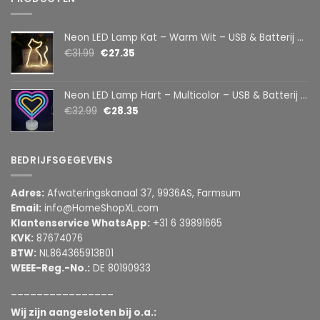
Neon LED Lamp Kat – Warm Wit – USB & Batterij – Decoratieve Tafellamp voor Kinderkamer – 28,5 x 24,5 cm
€
31.99
€
27.35
Neon LED Lamp Hart – Multicolor – USB & Batterij – Hartvormige Sfeerlamp – Kinderkamer & Slaapkamer – 25,2 x 23 cm
€
32.99
€
28.35
BEDRIJFSGEGEVENS
Adres:
Afwateringskanaal 37, 9936AS, Farmsum
Email:
info@HomeShopXL.com
Klantenservice WhatsApp:
+31 6 39891665
KVK:
87674076
BTW:
NL864365913B01
WEEE-Reg.-No.:
DE 80190933
________________
Wij zijn aangesloten bij o.a.: