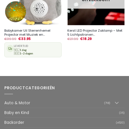
Babykamer Uil Sterrenhemel
Kerst LED Projector Zaklamp – Met
Projector met Muziek en...
5 Lichtpatronen...
€
39.99
€
33.95
€
21.99
€
18.29
LEVERTIJD
🇳🇱
1 dag
🇧🇪
1–2 dagen
PRODUCTCATEGORIEËN
Auto & Motor
(718)
Baby en Kind
(35)
Backorder
(4520)