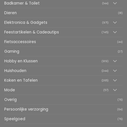
Badkamer & Toilet
(144)
Dieren
(81)
Elektronica & Gadgets
(971)
Feestartikelen & Cadeautips
(745)
Fietsaccessoires
(44)
Gaming
(27)
Hobby en Klussen
(919)
Huishouden
(244)
Koken en Tafelen
(265)
Mode
(57)
Overig
(76)
Persoonlijke verzorging
(64)
Speelgoed
(76)