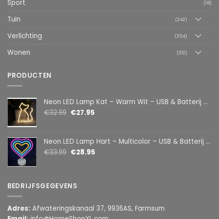
Sport
(18)
Tuin
(342)
Verlichting
(354)
Wonen
(312)
PRODUCTEN
Neon LED Lamp Kat – Warm Wit – USB & Batterij – Decoratieve Tafellamp voor Kinderkamer – 28,5 x 24,5 cm
€
32.99
€
27.95
Neon LED Lamp Hart – Multicolor – USB & Batterij – Hartvormige Sfeerlamp – Kinderkamer & Slaapkamer – 25,2 x 23 cm
€
33.99
€
28.95
BEDRIJFSGEGEVENS
Adres:
Afwateringskanaal 37, 9936AS, Farmsum
Email:
info@HomeShopXL.com