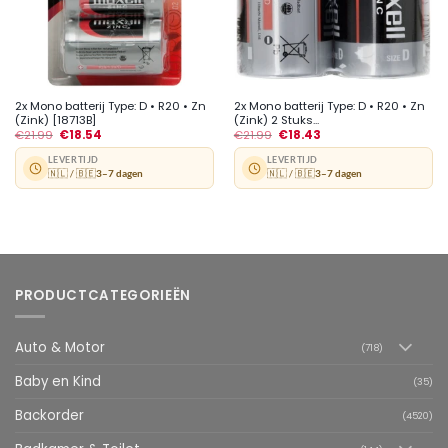
2x Mono batterij Type: D • R20 • Zn
2x Mono batterij Type: D • R20 • Zn
(Zink) [18713B]
(Zink) 2 Stuks...
€
21.99
€
18.54
€
21.99
€
18.43
LEVERTIJD
LEVERTIJD
🇳🇱 / 🇧🇪
3–7 dagen
🇳🇱 / 🇧🇪
3–7 dagen
PRODUCTCATEGORIEËN
Auto & Motor
(718)
Baby en Kind
(35)
Backorder
(4520)