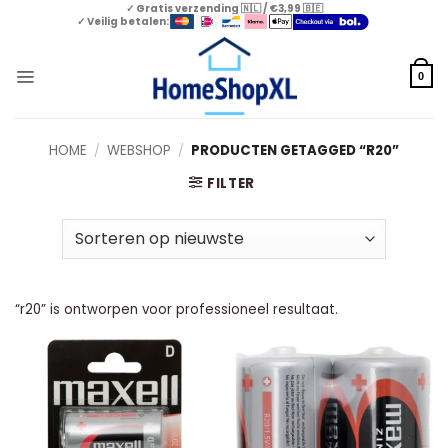
Skip
✓ Gratis verzending 🇳🇱 / €3,99 🇧🇪
✓ Veilig betalen:
to
content
0
HOME
/
WEBSHOP
/
PRODUCTEN GETAGGED “R20”
FILTER
“r20” is ontworpen voor professioneel resultaat.