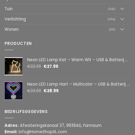
Tuin
(342)
Verlichting
(354)
Wonen
(312)
PRODUCTEN
Neon LED Lamp Kat – Warm Wit – USB & Batterij – Decoratieve Tafellamp voor Kinderkamer – 28,5 x 24,5 cm
€
32.99
€
27.95
Neon LED Lamp Hart – Multicolor – USB & Batterij – Hartvormige Sfeerlamp – Kinderkamer & Slaapkamer – 25,2 x 23 cm
€
33.99
€
28.95
BEDRIJFSGEGEVENS
Adres:
Afwateringskanaal 37, 9936AS, Farmsum
Email:
info@HomeShopXL.com