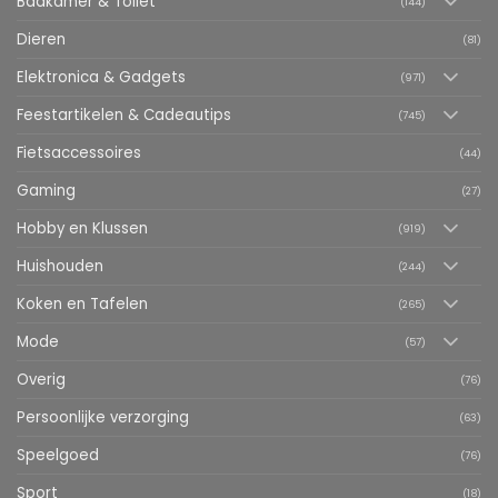
Badkamer & Toilet
(144)
Dieren
(81)
Elektronica & Gadgets
(971)
Feestartikelen & Cadeautips
(745)
Fietsaccessoires
(44)
Gaming
(27)
Hobby en Klussen
(919)
Huishouden
(244)
Koken en Tafelen
(265)
Mode
(57)
Overig
(76)
Persoonlijke verzorging
(63)
Speelgoed
(76)
Sport
(18)