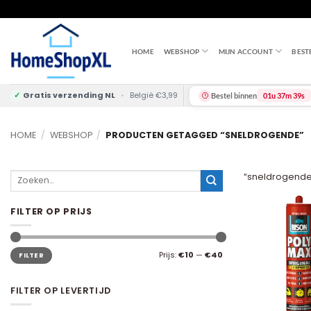
Skip
to
content
HOME
WEBSHOP
MIJN ACCOUNT
BEST
✓
Gratis verzending NL
•
België €3,99
Bestel binnen
01u 37m 39s
HOME
/
WEBSHOP
/
PRODUCTEN GETAGGED “SNELDROGENDE”
Zoeken
“sneldrogende”
naar:
FILTER OP PRIJS
Min.
Max.
Prijs:
€10
—
€40
FILTER
prijs
prijs
FILTER OP LEVERTIJD
+