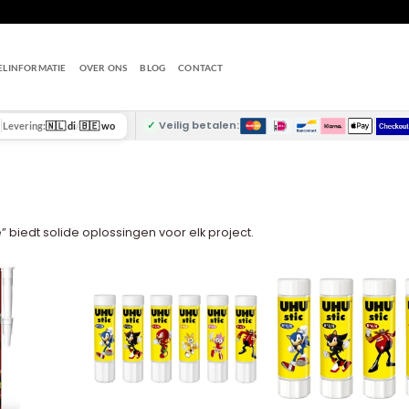
ELINFORMATIE
OVER ONS
BLOG
CONTACT
✓
Veilig betalen:
Levering:
🇳🇱 di
/
🇧🇪 wo
 biedt solide oplossingen voor elk project.
+
+