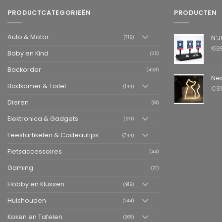
PRODUCTCATEGORIEËN
PRODUCTEN
Auto & Motor
N’JOY LIFE 
(719)
€
2
Baby en Kind
(35)
Backorder
(4521)
Neon LED L
Badkamer & Toilet
(144)
€
3
Dieren
(81)
Elektronica & Gadgets
(971)
Feestartikelen & Cadeautips
(744)
Fietsaccessoires
(44)
Gaming
(27)
Hobby en Klussen
(919)
Huishouden
(244)
Koken en Tafelen
(265)