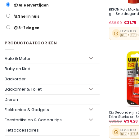
📦 Alle levertijden
BISON Poly Max E
g – Sneldrogende
🚀 Snel in huis
€
36.99
€
31.75
⏱️ 3–7 dagen
LEVERTIJD
🇳🇱 / 🇧🇪
3
PRODUCTCATEGORIEËN
Auto & Motor
Baby en Kind
Backorder
Badkamer & Toilet
Dieren
+
Elektronica & Gadgets
12x Secondelijm 
Extra Sterke en S
Feestartikelen & Cadeautips
€
39.99
€
34.28
Fietsaccessoires
LEVERTIJD
🇳🇱 / 🇧🇪
3