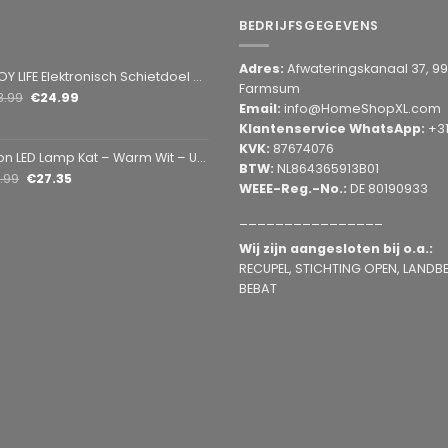
BEDRIJFSGEGEVENS
Adres:
Afwateringskanaal 37, 9
Elektronisch Schietdoel met 3 Targets – Automatische Reset – Digitaal Scorebord – voor Foam Darts
Farmsum
8.99
€
24.99
Email:
info@HomeShopXL.com
Klantenservice WhatsApp:
+3
KVK:
87674076
amp Kat – Warm Wit – USB & Batterij – Decoratieve Tafellamp voor Kinderkamer – 28,5 x 24,5 cm
BTW:
NL864365913B01
1.99
€
27.35
WEEE-Reg.-No.:
DE 80190933
________________
Wij zijn aangesloten bij o.a.:
RECUPEL, STICHTING OPEN, LANDBEL
BEBAT