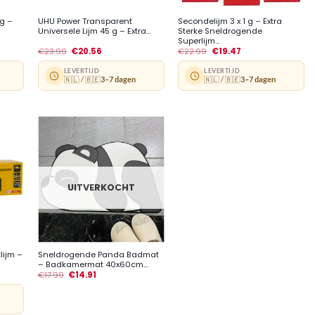
 g –
UHU Power Transparent
Secondelijm 3 x 1 g – Extra
Universele Lijm 45 g – Extra...
Sterke Sneldrogende
Superlijm...
€
23.99
€
20.56
€
22.99
€
19.47
LEVERTIJD
LEVERTIJD
🇳🇱 / 🇧🇪
3–7 dagen
🇳🇱 / 🇧🇪
3–7 dagen
UITVERKOCHT
+
lijm –
Sneldrogende Panda Badmat
– Badkamermat 40x60cm...
€
17.99
€
14.91