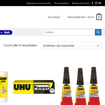
Algemene voorwaarden
Privacybeleid
Bestelinformatie
INLOGGEN
WINKELWAGEN /
€
0.00
0
Zoeken
naar:
Gesorteerd
Toont alle 9 resultaten
op
nieuwste
+
+