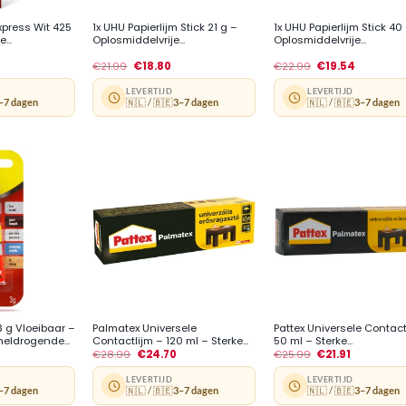
xpress Wit 425
1x UHU Papierlijm Stick 21 g –
1x UHU Papierlijm Stick 40
...
Oplosmiddelvrije...
Oplosmiddelvrije...
€
21.99
€
18.80
€
22.99
€
19.54
LEVERTIJD
LEVERTIJD
–7 dagen
🇳🇱 / 🇧🇪
3–7 dagen
🇳🇱 / 🇧🇪
3–7 dagen
+
+
3 g Vloeibaar –
Palmatex Universele
Pattex Universele Contact
neldrogende...
Contactlijm – 120 ml – Sterke...
50 ml – Sterke...
€
28.99
€
24.70
€
25.99
€
21.91
LEVERTIJD
LEVERTIJD
–7 dagen
🇳🇱 / 🇧🇪
3–7 dagen
🇳🇱 / 🇧🇪
3–7 dagen