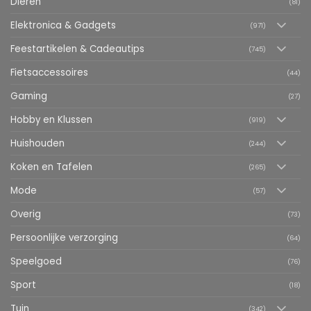
Dieren
(81)
Elektronica & Gadgets
(971)
Feestartikelen & Cadeautips
(745)
Fietsaccessoires
(44)
Gaming
(27)
Hobby en Klussen
(919)
Huishouden
(244)
Koken en Tafelen
(265)
Mode
(57)
Overig
(73)
Persoonlijke verzorging
(64)
Speelgoed
(76)
Sport
(18)
Tuin
(342)