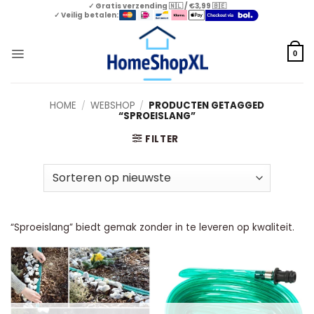
Skip
✓ Gratis verzending 🇳🇱 / €3,99 🇧🇪
✓ Veilig betalen:
to
content
0
HOME
/
WEBSHOP
/
PRODUCTEN GETAGGED
“SPROEISLANG”
FILTER
“Sproeislang” biedt gemak zonder in te leveren op kwaliteit.