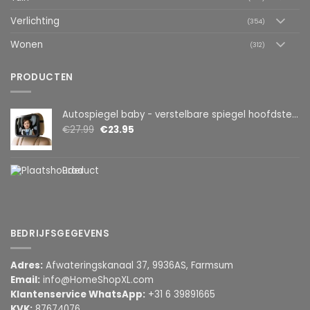
Verlichting
(354)
Wonen
(312)
PRODUCTEN
Autospiegel baby - verstelbare spiegel hoofdsteun achterbank - veiligheidsspiegel - baby en kids - 19 x 30cm - 360 graden draaibaar - zwart
€
27.99
€
23.95
Product
BEDRIJFSGEGEVENS
Adres:
Afwateringskanaal 37, 9936AS, Farmsum
Email:
info@HomeShopXL.com
Klantenservice WhatsApp:
+31 6 39891665
KVK:
87674076