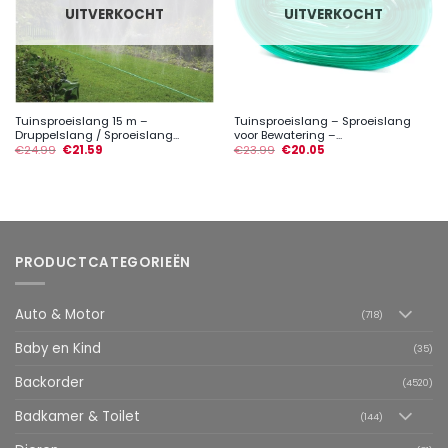
UITVERKOCHT
UITVERKOCHT
Tuinsproeislang 15 m –
Tuinsproeislang – Sproeislang
Druppelslang / Sproeislang...
voor Bewatering –...
€
24.99
€
21.59
€
23.99
€
20.05
PRODUCTCATEGORIEËN
Auto & Motor
(718)
Baby en Kind
(35)
Backorder
(4520)
Badkamer & Toilet
(144)