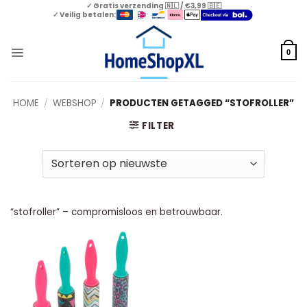
Skip
✓ Gratis verzending 🇳🇱 / €3,99 🇧🇪
✓ Veilig betalen:
to
content
0
HOME
/
WEBSHOP
/
PRODUCTEN GETAGGED “STOFROLLER”
FILTER
“stofroller” – compromisloos en betrouwbaar.