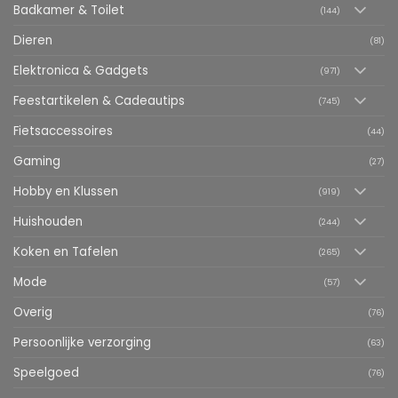
Badkamer & Toilet
(144)
Dieren
(81)
Elektronica & Gadgets
(971)
Feestartikelen & Cadeautips
(745)
Fietsaccessoires
(44)
Gaming
(27)
Hobby en Klussen
(919)
Huishouden
(244)
Koken en Tafelen
(265)
Mode
(57)
Overig
(76)
Persoonlijke verzorging
(63)
Speelgoed
(76)