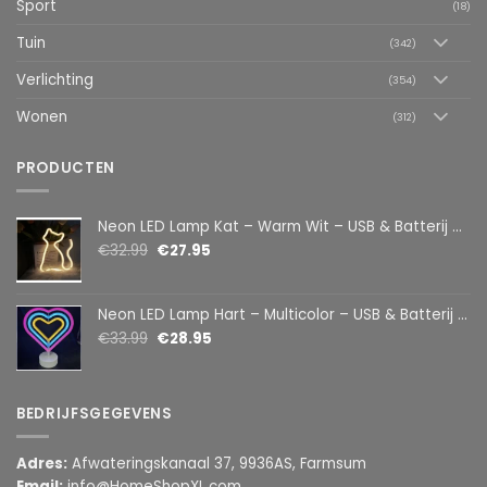
Sport
(18)
Tuin
(342)
Verlichting
(354)
Wonen
(312)
PRODUCTEN
Neon LED Lamp Kat – Warm Wit – USB & Batterij – Decoratieve Tafellamp voor Kinderkamer – 28,5 x 24,5 cm
€
32.99
€
27.95
Neon LED Lamp Hart – Multicolor – USB & Batterij – Hartvormige Sfeerlamp – Kinderkamer & Slaapkamer – 25,2 x 23 cm
€
33.99
€
28.95
BEDRIJFSGEGEVENS
Adres:
Afwateringskanaal 37, 9936AS, Farmsum
Email:
info@HomeShopXL.com