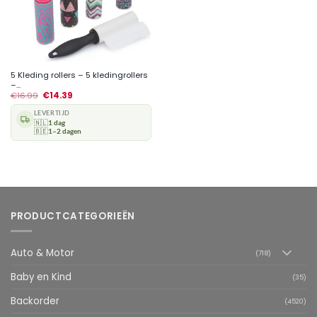
5 Kleding rollers – 5 kledingrollers
–...
€
16.99
€
14.39
LEVERTIJD
🇳🇱
1 dag
🇧🇪
1–2 dagen
PRODUCTCATEGORIEËN
Auto & Motor
(718)
Baby en Kind
(35)
Backorder
(4520)