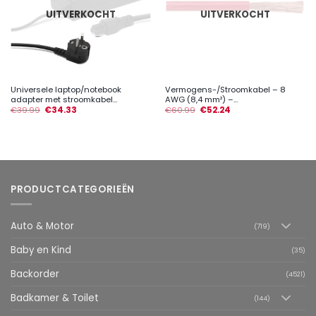
UITVERKOCHT
UITVERKOCHT
Universele laptop/notebook
Vermogens-/Stroomkabel – 8
adapter met stroomkabel...
AWG (8,4 mm²) –...
€
39.99
€
34.33
€
60.99
€
52.24
PRODUCTCATEGORIEËN
Auto & Motor
(719)
Baby en Kind
(35)
Backorder
(4521)
Badkamer & Toilet
(144)