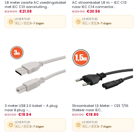
1,8 meter zwarte AC voedingskabel
AC stroomkabel 1,8 m – IEC C13
met IEC C13 aansluiting...
naar IEC C14 connector...
€
24.99
€
21.08
€
23.99
€
20.56
LEVERTIJD
LEVERTIJD
🇳🇱 / 🇧🇪
3–7 dagen
🇳🇱 / 🇧🇪
3–7 dagen
3 meter USB 2.0 kabel – A plug
Stroomkabel 1,5 Meter – CEE 7/16
naar B plug –...
Stekker naar IEC...
€
21.99
€
18.54
€
21.99
€
18.80
LEVERTIJD
LEVERTIJD
🇳🇱 / 🇧🇪
3–7 dagen
🇳🇱 / 🇧🇪
3–7 dagen