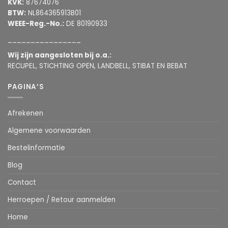
KVK:
87674076
BTW:
NL864365913B01
WEEE-Reg.-No.:
DE 80190933
________________
Wij zijn aangesloten bij o.a.:
RECUPEL, STICHTING OPEN, LANDBELL, STIBAT EN BEBAT
PAGINA’S
Afrekenen
Algemene voorwaarden
Bestelinformatie
Blog
Contact
Herroepen / Retour aanmelden
Home