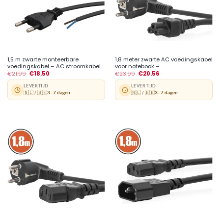
1,5 m zwarte monteerbare
1,8 meter zwarte AC voedingskabel
voedingskabel – AC stroomkabel...
voor notebook –...
€
21.99
€
18.50
€
23.99
€
20.56
LEVERTIJD
LEVERTIJD
🇳🇱 / 🇧🇪
3–7 dagen
🇳🇱 / 🇧🇪
3–7 dagen