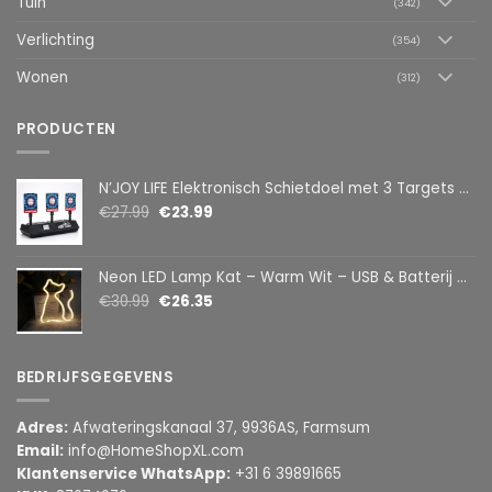
Tuin
(342)
Verlichting
(354)
Wonen
(312)
PRODUCTEN
N’JOY LIFE Elektronisch Schietdoel met 3 Targets – Automatische Reset – Digitaal Scorebord – voor Foam Darts
€
27.99
€
23.99
Neon LED Lamp Kat – Warm Wit – USB & Batterij – Decoratieve Tafellamp voor Kinderkamer – 28,5 x 24,5 cm
€
30.99
€
26.35
BEDRIJFSGEGEVENS
Adres:
Afwateringskanaal 37, 9936AS, Farmsum
Email:
info@HomeShopXL.com
Klantenservice WhatsApp:
+31 6 39891665