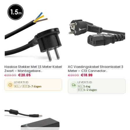
Haakse Stekker Met 1,5 Meter Kabel
AC Voedingskabel Stroomkabel 3
Zwart – Montagebare...
Meter – C13 Connector...
€
23.99
€
20.05
€
21.99
€
18.99
LEVERTIJD
LEVERTIJD
🇳🇱 / 🇧🇪
3–7 dagen
🇳🇱
1 dag
🇧🇪
1–2 dagen