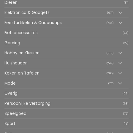
Dieren
(81)
Elektronica & Gadgets
(971)
Feestartikelen & Cadeautips
(744)
Fietsaccessoires
(44)
Gaming
(27)
Hobby en Klussen
(919)
Huishouden
(244)
Koken en Tafelen
(265)
Mode
(57)
Overig
(59)
Persoonlijke verzorging
(63)
Speelgoed
(75)
Sport
(18)