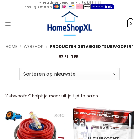
Skip
✓ Gratis verzending 🇳🇱 / €3,99 🇧🇪
✓ Veilig betalen:
to
content
0
HOME
/
WEBSHOP
/
PRODUCTEN GETAGGED “SUBWOOFER”
FILTER
“Subwoofer” helpt je meer uit je tijd te halen.
UITVERKOCHT