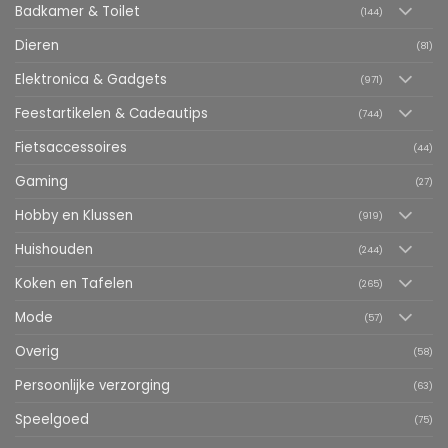
Badkamer & Toilet
(144)
Dieren
(81)
Elektronica & Gadgets
(971)
Feestartikelen & Cadeautips
(744)
Fietsaccessoires
(44)
Gaming
(27)
Hobby en Klussen
(919)
Huishouden
(244)
Koken en Tafelen
(265)
Mode
(57)
Overig
(58)
Persoonlijke verzorging
(63)
Speelgoed
(75)