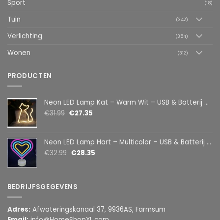
Sport
(18)
Tuin
(342)
Verlichting
(354)
Wonen
(312)
PRODUCTEN
Neon LED Lamp Kat – Warm Wit – USB & Batterij – Decoratieve Tafellamp voor Kinderkamer – 28,5 x 24,5 cm
€
31.99
€
27.35
Neon LED Lamp Hart – Multicolor – USB & Batterij – Hartvormige Sfeerlamp – Kinderkamer & Slaapkamer – 25,2 x 23 cm
€
32.99
€
28.35
BEDRIJFSGEGEVENS
Adres:
Afwateringskanaal 37, 9936AS, Farmsum
Email:
info@HomeShopXL.com