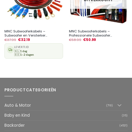
MNC Subwooferkabels –
MNC Subwooferkabels –
Subwoofer en Versterker...
Professionele Subwoofer...
€
37.99
€
32.19
€
58.99
€
50.99
LEVERTIJD
🇳🇱
1 dag
🇧🇪
1–2 dagen
PRODUCTCATEGORIEËN
Auto & Motor
(719)
Baby en Kind
(35)
Backorder
(4521)