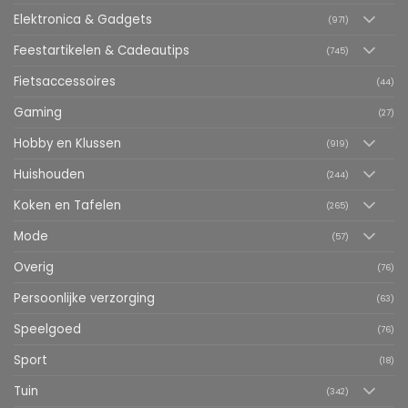
Elektronica & Gadgets
(971)
Feestartikelen & Cadeautips
(745)
Fietsaccessoires
(44)
Gaming
(27)
Hobby en Klussen
(919)
Huishouden
(244)
Koken en Tafelen
(265)
Mode
(57)
Overig
(76)
Persoonlijke verzorging
(63)
Speelgoed
(76)
Sport
(18)
Tuin
(342)