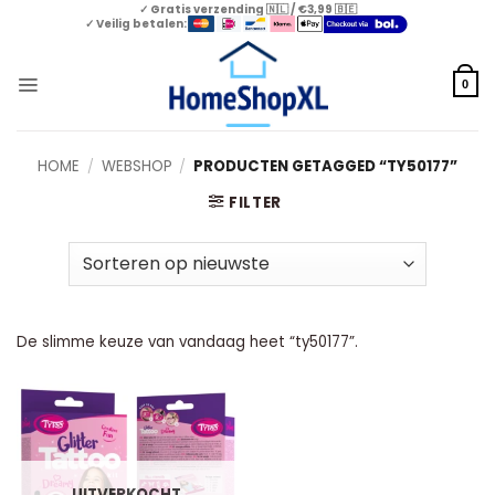
Skip
✓ Gratis verzending 🇳🇱 / €3,99 🇧🇪
✓ Veilig betalen:
to
content
0
HOME
/
WEBSHOP
/
PRODUCTEN GETAGGED “TY50177”
FILTER
De slimme keuze van vandaag heet “ty50177”.
UITVERKOCHT