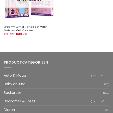
Dreamy Glitter Tattoo Set Voor
Meisjes Met Vlinders...
€
35.99
€
30.73
PRODUCTCATEGORIEËN
Auto & Motor
(718)
Baby en Kind
(35)
Backorder
(4520)
Badkamer & Toilet
(144)
Dieren
(81)