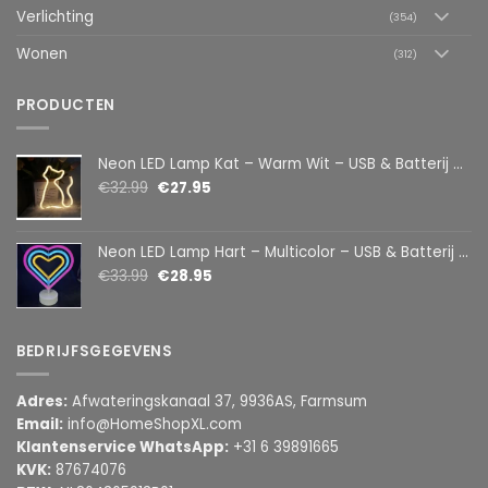
Verlichting
(354)
Wonen
(312)
PRODUCTEN
Neon LED Lamp Kat – Warm Wit – USB & Batterij – Decoratieve Tafellamp voor Kinderkamer – 28,5 x 24,5 cm
€
32.99
€
27.95
Neon LED Lamp Hart – Multicolor – USB & Batterij – Hartvormige Sfeerlamp – Kinderkamer & Slaapkamer – 25,2 x 23 cm
€
33.99
€
28.95
BEDRIJFSGEGEVENS
Adres:
Afwateringskanaal 37, 9936AS, Farmsum
Email:
info@HomeShopXL.com
Klantenservice WhatsApp:
+31 6 39891665
KVK:
87674076