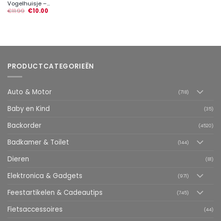
Vogelhuisje –...
€
11.99
€
10.00
PRODUCTCATEGORIEËN
Auto & Motor
(718)
Baby en Kind
(35)
Backorder
(4520)
Badkamer & Toilet
(144)
Dieren
(81)
Elektronica & Gadgets
(971)
Feestartikelen & Cadeautips
(745)
Fietsaccessoires
(44)