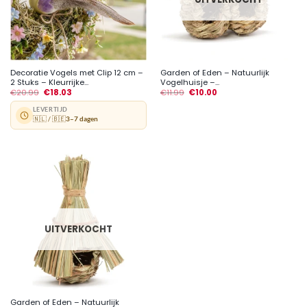
Decoratie Vogels met Clip 12 cm –
Garden of Eden – Natuurlijk
2 Stuks – Kleurrijke...
Vogelhuisje –...
€
20.99
€
18.03
€
11.99
€
10.00
LEVERTIJD
🇳🇱 / 🇧🇪
3–7 dagen
UITVERKOCHT
Garden of Eden – Natuurlijk