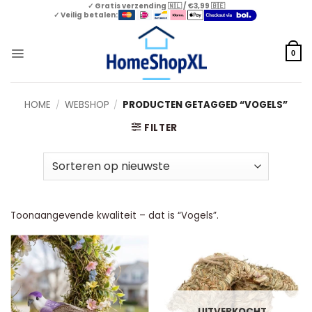
Skip
✓ Gratis verzending 🇳🇱 / €3,99 🇧🇪
✓ Veilig betalen:
to
content
0
HOME
/
WEBSHOP
/
PRODUCTEN GETAGGED “VOGELS”
FILTER
Toonaangevende kwaliteit – dat is “Vogels”.
UITVERKOCHT