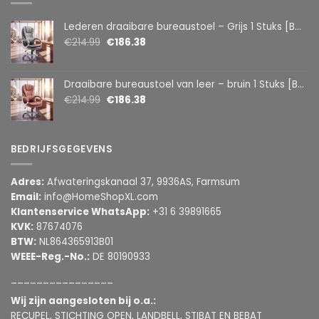
Lederen draaibare bureaustoel – Grijs 1 Stuks [BMD1107GY]
€
214.99
€
186.38
Draaibare bureaustoel van leer – bruin 1 Stuks [BMD1107BR]
€
214.99
€
186.38
BEDRIJFSGEGEVENS
Adres:
Afwateringskanaal 37, 9936AS, Farmsum
Email:
info@HomeShopXL.com
Klantenservice WhatsApp:
+31 6 39891665
KVK:
87674076
BTW:
NL864365913B01
WEEE-Reg.-No.:
DE 80190933
________________
Wij zijn aangesloten bij o.a.:
RECUPEL, STICHTING OPEN, LANDBELL, STIBAT EN BEBAT