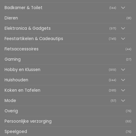
Badkamer & Toilet
(144)
Dieren
(81)
Elektronica & Gadgets
(971)
Feestartikelen & Cadeautips
(745)
Fietsaccessoires
(44)
Gaming
(27)
Hobby en Klussen
(919)
Huishouden
(244)
Koken en Tafelen
(265)
Mode
(57)
Overig
(76)
Persoonlijke verzorging
(63)
Speelgoed
(76)