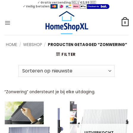
Skip
✓ Gratis verzending 🇳🇱 / €3,99 🇧🇪
✓ Veilig betalen:
to
content
0
HOME
/
WEBSHOP
/
PRODUCTEN GETAGGED “ZONWERING”
FILTER
“Zonwering” ondersteunt je bij elke uitdaging.
UITVERKOCHT