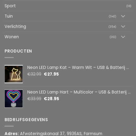
Sport
(18)
Tuin
(342)
Verlichting
(354)
Wonen
(312)
PRODUCTEN
Neon LED Lamp Kat – Warm Wit – USB & Batterij – Decoratieve Tafellamp voor Kinderkamer – 28,5 x 24,5 cm
€
32.99
€
27.95
Neon LED Lamp Hart – Multicolor – USB & Batterij – Hartvormige Sfeerlamp – Kinderkamer & Slaapkamer – 25,2 x 23 cm
€
33.99
€
28.95
BEDRIJFSGEGEVENS
Adres:
Afwateringskanaal 37, 9936AS, Farmsum