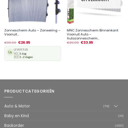
Zonnescherm Auto – Zonwering –
MNC Zonnescherm Binnenkant
Voorruit...
Voorruit Auto –
Autozonnescherm...
€
30.99
€
26.95
€
39.99
€
33.95
LEVERTIJD
🇳🇱
1 dag
🇧🇪
1–2 dagen
PRODUCTCATEGORIEËN
Auto & Motor
(718)
Baby en Kind
(35)
Backorder
(4520)