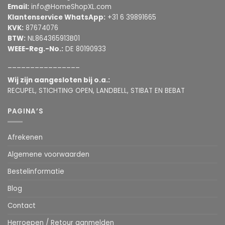
Email:
info@HomeShopXL.com
Klantenservice WhatsApp:
+31 6 39891665
KVK:
87674076
BTW:
NL864365913B01
WEEE-Reg.-No.:
DE 80190933
________________
Wij zijn aangesloten bij o.a.:
RECUPEL, STICHTING OPEN, LANDBELL, STIBAT EN BEBAT
PAGINA’S
Afrekenen
Algemene voorwaarden
Bestelinformatie
Blog
Contact
Herroepen / Retour aanmelden