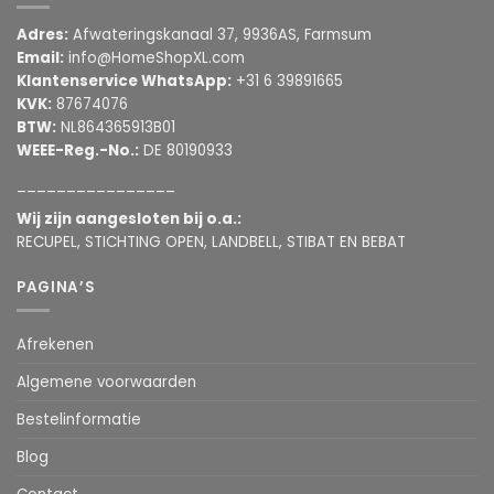
Adres:
Afwateringskanaal 37, 9936AS, Farmsum
Email:
info@HomeShopXL.com
Klantenservice WhatsApp:
+31 6 39891665
KVK:
87674076
BTW:
NL864365913B01
WEEE-Reg.-No.:
DE 80190933
________________
Wij zijn aangesloten bij o.a.:
RECUPEL, STICHTING OPEN, LANDBELL, STIBAT EN BEBAT
PAGINA’S
Afrekenen
Algemene voorwaarden
Bestelinformatie
Blog