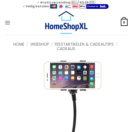
Skip
✓ Gratis verzending 🇳🇱 / €3,99 🇧🇪
✓ Veilig betalen:
to
content
0
HOME
/
WEBSHOP
/
FEESTARTIKELEN & CADEAUTIPS
/
CADEAUS