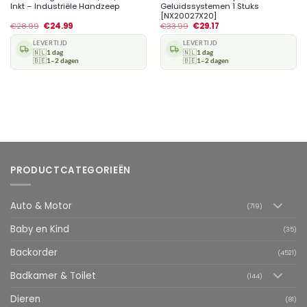
Inkt – Industriële Handzeep
Geluidssystemen 1 Stuks
[NX20027X20]
€
28.99
€
24.99
€
33.99
€
29.17
LEVERTIJD
LEVERTIJD
🇳🇱
1 dag
🇳🇱
1 dag
🇧🇪
1–2 dagen
🇧🇪
1–2 dagen
PRODUCTCATEGORIEËN
Auto & Motor
(719)
Baby en Kind
(35)
Backorder
(4521)
Badkamer & Toilet
(144)
Dieren
(81)