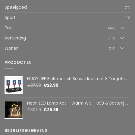
Speelgoed
(75)
Sport
(18)
Tuin
(342)
Verlichting
(354)
Wonen
(312)
PRODUCTEN
N’JOY LIFE Elektronisch Schietdoel met 3 Targets – Automatische Reset – Digitaal Scorebord – voor Foam Darts
€
27.99
€
23.99
Neon LED Lamp Kat – Warm Wit – USB & Batterij – Decoratieve Tafellamp voor Kinderkamer – 28,5 x 24,5 cm
€
30.99
€
26.35
BEDRIJFSGEGEVENS