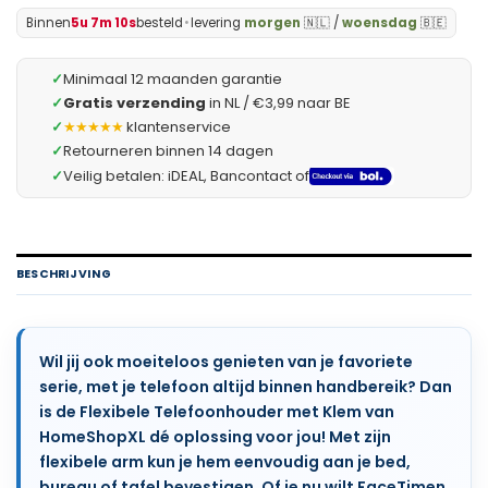
Binnen
5u 7m 9s
besteld
•
levering
morgen
🇳🇱 /
woensdag
🇧🇪
✓
Minimaal 12 maanden garantie
✓
Gratis verzending
in NL / €3,99 naar BE
✓
★★★★★
klantenservice
✓
Retourneren binnen 14 dagen
✓
Veilig betalen: iDEAL, Bancontact of
BESCHRIJVING
Wil jij ook moeiteloos genieten van je favoriete
serie, met je telefoon altijd binnen handbereik? Dan
is de Flexibele Telefoonhouder met Klem van
HomeShopXL dé oplossing voor jou! Met zijn
flexibele arm kun je hem eenvoudig aan je bed,
bureau of tafel bevestigen. Of je nu wilt FaceTimen,