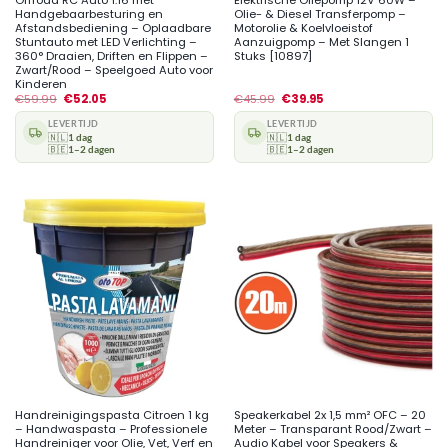
Handgebaarbesturing en
Olie- & Diesel Transferpomp –
Afstandsbediening – Oplaadbare
Motorolie & Koelvloeistof
Stuntauto met LED Verlichting –
Aanzuigpomp – Met Slangen 1
360° Draaien, Driften en Flippen –
Stuks [10897]
Zwart/Rood – Speelgoed Auto voor
Kinderen
€
59.99
€
52.05
€
45.99
€
39.95
LEVERTIJD
LEVERTIJD
🇳🇱
1 dag
🇳🇱
1 dag
🇧🇪
1–2 dagen
🇧🇪
1–2 dagen
Handreinigingspasta Citroen 1 kg
Speakerkabel 2x 1,5 mm² OFC – 20
– Handwaspasta – Professionele
Meter – Transparant Rood/Zwart –
Handreiniger voor Olie, Vet, Verf en
Audio Kabel voor Speakers &