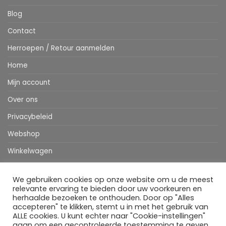
Blog
Contact
Herroepen / Retour aanmelden
Home
Mijn account
Over ons
Privacybeleid
Webshop
Winkelwagen
We gebruiken cookies op onze website om u de meest
Stripe
MasterCard
IDeal
Bancontact
Klarna
Apple
Visa
relevante ervaring te bieden door uw voorkeuren en
Pay
herhaalde bezoeken te onthouden. Door op "Alles
accepteren" te klikken, stemt u in met het gebruik van
HOME
WEBSHOP
MIJN ACCOUNT
BESTELINFORMATIE
OVER ONS
BLOG
CONTACT
ALLE cookies. U kunt echter naar "Cookie-instellingen"
gaan om een gecontroleerde toestemming te geven.
Copyright 2026 ©
Flatsome Theme