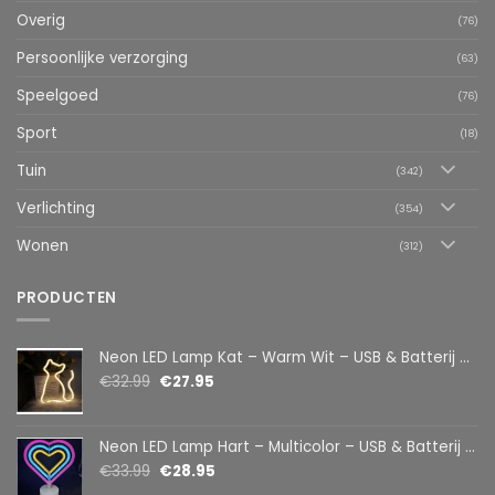
Overig
(76)
Persoonlijke verzorging
(63)
Speelgoed
(76)
Sport
(18)
Tuin
(342)
Verlichting
(354)
Wonen
(312)
PRODUCTEN
Neon LED Lamp Kat – Warm Wit – USB & Batterij – Decoratieve Tafellamp voor Kinderkamer – 28,5 x 24,5 cm
€
32.99
€
27.95
Neon LED Lamp Hart – Multicolor – USB & Batterij – Hartvormige Sfeerlamp – Kinderkamer & Slaapkamer – 25,2 x 23 cm
€
33.99
€
28.95