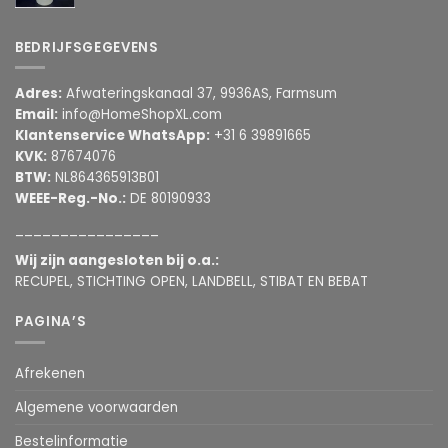
BEDRIJFSGEGEVENS
Adres:
Afwateringskanaal 37, 9936AS, Farmsum
Email:
info@HomeShopXL.com
Klantenservice WhatsApp:
+31 6 39891665
KVK:
87674076
BTW:
NL864365913B01
WEEE-Reg.-No.:
DE 80190933
________________
Wij zijn aangesloten bij o.a.:
RECUPEL, STICHTING OPEN, LANDBELL, STIBAT EN BEBAT
PAGINA’S
Afrekenen
Algemene voorwaarden
Bestelinformatie