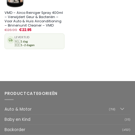
VMD – Airco Reiniger Spray 400ml
– Verwijdert Geur & Bacteriën –
Voor Auto & Huis Airconditioning
– Binnenunit Cleaner – VMD
€
26.99
€
22.95
LEVERTIJD
🇳🇱
1 dag
🇧🇪
1–2 dagen
PRODUCTCATEGORIEËN
Auto & Motor
(718)
Baby en Kind
(35)
Backorder
(4521)