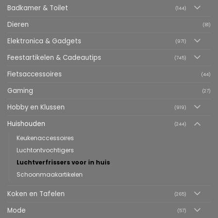
Badkamer & Toilet
(144)
Dieren
(81)
Elektronica & Gadgets
(971)
Feestartikelen & Cadeautips
(745)
Fietsaccessoires
(44)
Gaming
(27)
Hobby en Klussen
(919)
Huishouden
(244)
Keukenaccessoires
Luchtontvochtigers
Luchtverfrissers voor in huis
Schoonmaakartikelen
Koken en Tafelen
(265)
Mode
(57)