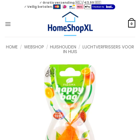
Skip
✓ Gratis verzending 🇳🇱 / €3,99 🇧🇪
✓ Veilig betalen:
to
content
0
HOME
/
WEBSHOP
/
HUISHOUDEN
/
LUCHTVERFRISSERS VOOR
IN HUIS