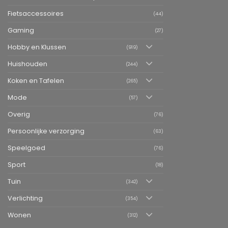
Fietsaccessoires
(44)
Gaming
(27)
Hobby en Klussen
(919)
Huishouden
(244)
Koken en Tafelen
(265)
Mode
(57)
Overig
(76)
Persoonlijke verzorging
(63)
Speelgoed
(76)
Sport
(18)
Tuin
(342)
Verlichting
(354)
Wonen
(312)