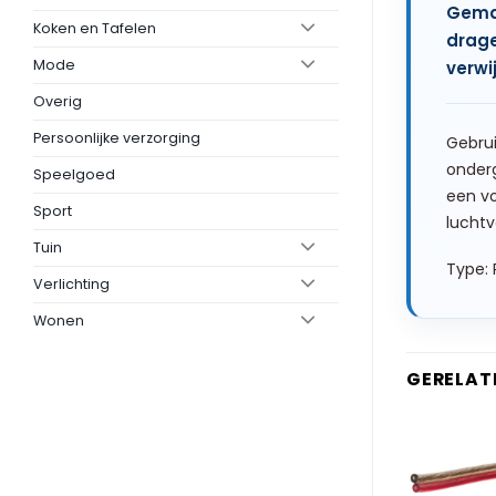
Gemaa
Koken en Tafelen
drage
Mode
verwi
Overig
Persoonlijke verzorging
Gebrui
onderg
Speelgoed
een vo
Sport
luchtv
Tuin
Type: 
Verlichting
Wonen
GERELAT