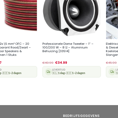
+
+
2x 1,5 mm² OFC – 20
Professionele Dome Tweeter – 1″ –
Elektri
parant Rood/Zwart –
100/200 W – 8 Ω – Aluminium
& Diese
oor Speakers &
Behuizing [33514]
Koelvlo
men 1 Stuks
Slangen
]
17
€
40.99
€
34.99
€
45.99
JD
LEVERTIJD
L
g
🇧🇪
1–2 dagen
🇳🇱
1 dag
🇧🇪
1–2 dagen

•
•
BEDRIJFSGEGEVENS