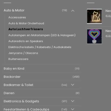
Auto & Motor
Neon LED L
(718)
€
3
Accessoires
Auto & Motor Onderhoud
Auto Luchtverfrissers
Neon LED La
Autolampen en Motorlampen (LED & Halogeen)
€
3
Autoradio's en Speakers
Elektrische kabels / Kabelsets / Audiokabels
Jerrycans / Oliecans
Ruitenwissers
Baby en Kind
(35)
Backorder
(4520)
Badkamer & Toilet
(144)
Dieren
(81)
Elektronica & Gadgets
(971)
Feestartikelen & Cadeautips
(745)