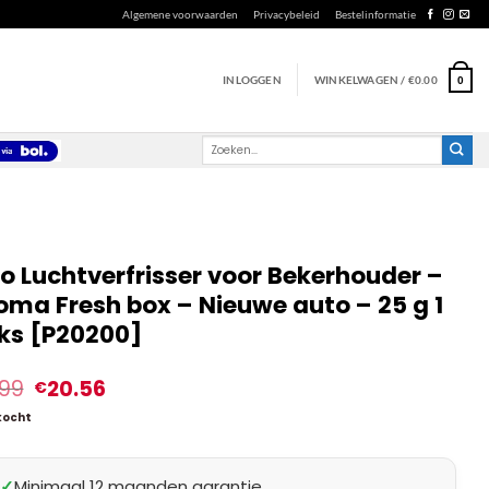
Algemene voorwaarden
Privacybeleid
Bestelinformatie
INLOGGEN
WINKELWAGEN /
€
0.00
0
Zoeken
naar:
o Luchtverfrisser voor Bekerhouder –
oma Fresh box – Nieuwe auto – 25 g 1
ks [P20200]
.99
20.56
€
kocht
✓
Minimaal 12 maanden garantie