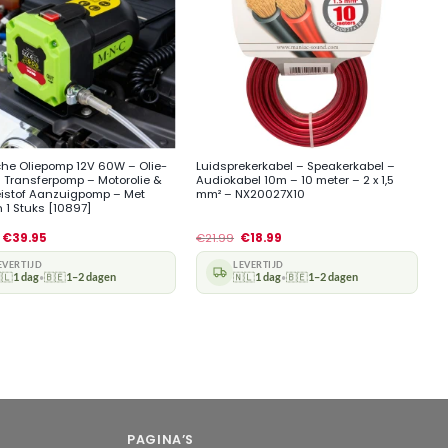
+
sche Oliepomp 12V 60W – Olie-
Luidsprekerkabel – Speakerkabel –
l Transferpomp – Motorolie &
Audiokabel 10m – 10 meter – 2 x 1,5
eistof Aanzuigpomp – Met
mm² – NX20027X10
 1 Stuks [10897]
€
39.95
€
21.99
€
18.99
EVERTIJD
LEVERTIJD
🇱
1 dag
🇧🇪
1–2 dagen
🇳🇱
1 dag
🇧🇪
1–2 dagen
•
•
PAGINA’S