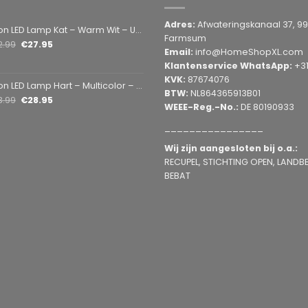
Adres:
Afwateringskanaal 37, 9
amp Kat – Warm Wit – USB & Batterij – Decoratieve Tafellamp voor Kinderkamer – 28,5 x 24,5 cm
Farmsum
2.99
€
27.95
Email:
info@HomeShopXL.com
Klantenservice WhatsApp:
+3
KVK:
87674076
mp Hart – Multicolor – USB & Batterij – Hartvormige Sfeerlamp – Kinderkamer & Slaapkamer – 25,2 x 23 cm
BTW:
NL864365913B01
3.99
€
28.95
WEEE-Reg.-No.:
DE 80190933
________________
Wij zijn aangesloten bij o.a.:
RECUPEL, STICHTING OPEN, LANDBEL
BEBAT