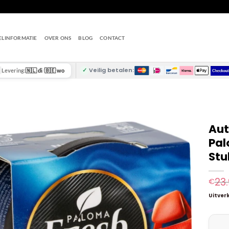
ELINFORMATIE
OVER ONS
BLOG
CONTACT
✓
Veilig betalen:
Levering:
🇳🇱 di
/
🇧🇪 wo
Aut
Pal
Stu
23
€
Uitver