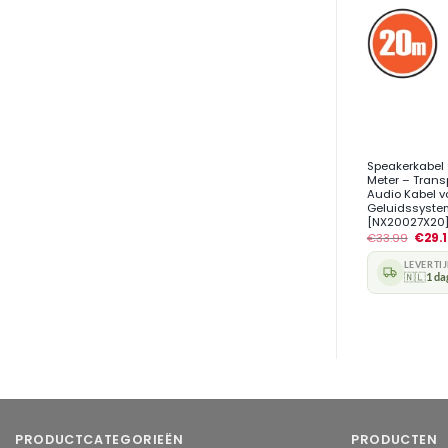
+
Speakerkabel 
Meter – Trans
Audio Kabel v
Geluidssyste
[NX20027X20
€
33.99
€
29.
LEVERTI
🇳🇱
1 da
PRODUCTCATEGORIEËN
PRODUCTEN