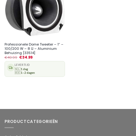
Professionele Dome Tweeter – 1″ –
100/200 W – 8 Ω – Aluminium
Behuizing [33514]
€
40.99
€
34.99
LEVERTIJD
🇳🇱
1 dag
🇧🇪
1–2 dagen
PRODUCTCATEGORIEËN