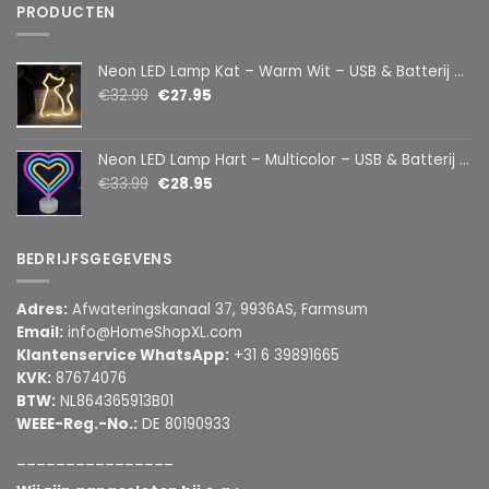
PRODUCTEN
Neon LED Lamp Kat – Warm Wit – USB & Batterij – Decoratieve Tafellamp voor Kinderkamer – 28,5 x 24,5 cm
€
32.99
€
27.95
Neon LED Lamp Hart – Multicolor – USB & Batterij – Hartvormige Sfeerlamp – Kinderkamer & Slaapkamer – 25,2 x 23 cm
€
33.99
€
28.95
BEDRIJFSGEGEVENS
Adres:
Afwateringskanaal 37, 9936AS, Farmsum
Email:
info@HomeShopXL.com
Klantenservice WhatsApp:
+31 6 39891665
KVK:
87674076
BTW:
NL864365913B01
WEEE-Reg.-No.:
DE 80190933
________________