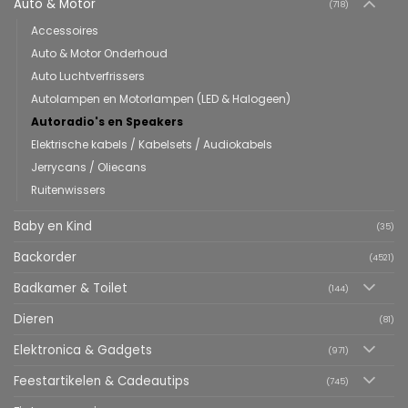
Auto & Motor
(718)
Accessoires
Auto & Motor Onderhoud
Auto Luchtverfrissers
Autolampen en Motorlampen (LED & Halogeen)
Autoradio's en Speakers
Elektrische kabels / Kabelsets / Audiokabels
Jerrycans / Oliecans
Ruitenwissers
Baby en Kind
(35)
Backorder
(4521)
Badkamer & Toilet
(144)
Dieren
(81)
Elektronica & Gadgets
(971)
Feestartikelen & Cadeautips
(745)