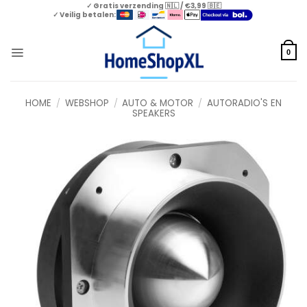
Skip
✓ Gratis verzending 🇳🇱 / €3,99 🇧🇪
✓ Veilig betalen:
to
content
0
HOME
/
WEBSHOP
/
AUTO & MOTOR
/
AUTORADIO'S EN
SPEAKERS