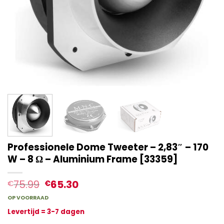
Professionele Dome Tweeter – 2,83″ – 170
W – 8 Ω – Aluminium Frame [33359]
75.99
65.30
€
€
OP VOORRAAD
Levertijd = 3-7 dagen