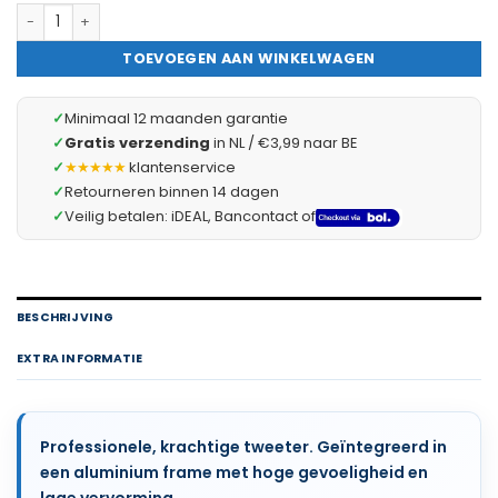
Professionele Dome Tweeter - 2,83" - 170 W - 8 Ω - Aluminium 
TOEVOEGEN AAN WINKELWAGEN
✓
Minimaal 12 maanden garantie
✓
Gratis verzending
in NL / €3,99 naar BE
✓
★★★★★
klantenservice
✓
Retourneren binnen 14 dagen
✓
Veilig betalen: iDEAL, Bancontact of
BESCHRIJVING
EXTRA INFORMATIE
Professionele, krachtige tweeter. Geïntegreerd in
een aluminium frame met hoge gevoeligheid en
lage vervorming.