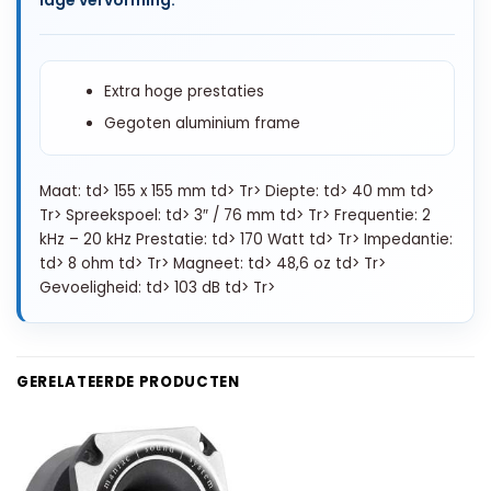
Extra hoge prestaties
Gegoten aluminium frame
Maat: td> 155 x 155 mm td> Tr> Diepte: td> 40 mm td>
Tr> Spreekspoel: td> 3″ / 76 mm td> Tr> Frequentie: 2
kHz – 20 kHz Prestatie: td> 170 Watt td> Tr> Impedantie:
td> 8 ohm td> Tr> Magneet: td> 48,6 oz td> Tr>
Gevoeligheid: td> 103 dB td> Tr>
GERELATEERDE PRODUCTEN