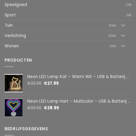
Speelgoed
(76)
Sport
(18)
Tuin
(342)
Verlichting
(354)
Wonen
(312)
PRODUCTEN
Neon LED Lamp Kat – Warm Wit – USB & Batterij – Decoratieve Tafellamp voor Kinderkamer – 28,5 x 24,5 cm
€
32.99
€
27.95
Neon LED Lamp Hart – Multicolor – USB & Batterij – Hartvormige Sfeerlamp – Kinderkamer & Slaapkamer – 25,2 x 23 cm
€
33.99
€
28.95
BEDRIJFSGEGEVENS