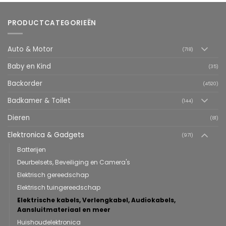
PRODUCTCATEGORIEËN
Auto & Motor
(718)
Baby en Kind
(35)
Backorder
(4520)
Badkamer & Toilet
(144)
Dieren
(81)
Elektronica & Gadgets
(971)
Batterijen
Deurbelsets, Beveiliging en Camera's
Elektrisch gereedschap
Elektrisch tuingereedschap
Elektrische kabels, Verlengkabel, Audiokabels,
Aansluitmateriaal en meer
Huishoudelektronica