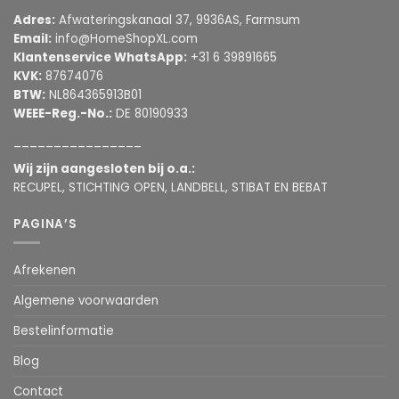
Adres:
Afwateringskanaal 37, 9936AS, Farmsum
Email:
info@HomeShopXL.com
Klantenservice WhatsApp:
+31 6 39891665
KVK:
87674076
BTW:
NL864365913B01
WEEE-Reg.-No.:
DE 80190933
________________
Wij zijn aangesloten bij o.a.:
RECUPEL, STICHTING OPEN, LANDBELL, STIBAT EN BEBAT
PAGINA’S
Afrekenen
Algemene voorwaarden
Bestelinformatie
Blog
Contact