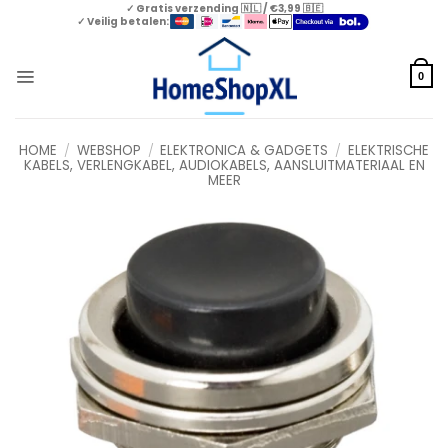
Skip
✓ Gratis verzending 🇳🇱 / €3,99 🇧🇪
✓ Veilig betalen:
to
content
0
HOME
/
WEBSHOP
/
ELEKTRONICA & GADGETS
/
ELEKTRISCHE
KABELS, VERLENGKABEL, AUDIOKABELS, AANSLUITMATERIAAL EN
MEER