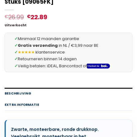
Stuks [09065FK]
26.99
22.89
€
€
Uitverkocht
✓
Minimaal 12 maanden garantie
✓
Gratis verzending
in NL / €3,99 naar BE
✓
★★★★★
klantenservice
✓
Retourneren binnen 14 dagen
✓
Veilig betalen: iDEAL, Bancontact of
BESCHRIJVING
EXTRA INFORMATIE
Zwarte, monteerbare, ronde drukknop.
Veelgebruikt, monteerbaar in het