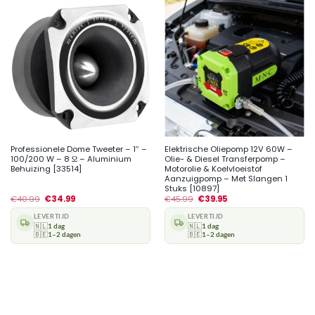
Professionele Dome Tweeter – 1″ –
Elektrische Oliepomp 12V 60W –
100/200 W – 8 Ω – Aluminium
Olie- & Diesel Transferpomp –
Behuizing [33514]
Motorolie & Koelvloeistof
Aanzuigpomp – Met Slangen 1
Stuks [10897]
€
40.99
€
34.99
€
45.99
€
39.95
LEVERTIJD
LEVERTIJD
🇳🇱
1 dag
🇳🇱
1 dag
🇧🇪
1–2 dagen
🇧🇪
1–2 dagen