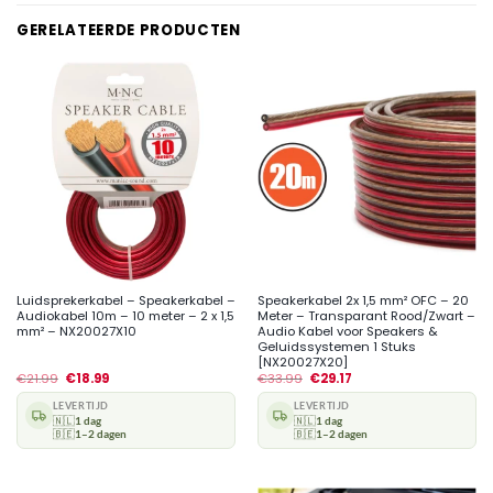
GERELATEERDE PRODUCTEN
Luidsprekerkabel – Speakerkabel –
Speakerkabel 2x 1,5 mm² OFC – 20
Audiokabel 10m – 10 meter – 2 x 1,5
Meter – Transparant Rood/Zwart –
mm² – NX20027X10
Audio Kabel voor Speakers &
Geluidssystemen 1 Stuks
[NX20027X20]
€
21.99
€
18.99
€
33.99
€
29.17
LEVERTIJD
LEVERTIJD
🇳🇱
1 dag
🇳🇱
1 dag
🇧🇪
1–2 dagen
🇧🇪
1–2 dagen