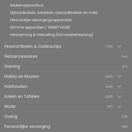
Keukenapparatuur
Oplaadkabels, Adapters, Oplaadblokken en meer
Persoonlijke verzorgingsapparaten
Slimme apparaten / SMART HOME
Verwarming & Verkoeling (Klimaatbeheersing)
Feestartikelen & Cadeautips
(745)
Fietsaccessoires
(44)
Gaming
(27)
Hobby en Klussen
(919)
Huishouden
(244)
Koken en Tafelen
(265)
Mode
(57)
Overig
(76)
Persoonlijke verzorging
(63)