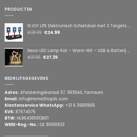
PRODUCTEN
N’JOY LIFE Elektronisch Schietdoel met 3 Targets – Automatische Reset – Digitaal Scorebord – voor Foam Darts
€
28.99
€
24.99
Neon LED Lamp Kat – Warm Wit – USB & Batterij – Decoratieve Tafellamp voor Kinderkamer – 28,5 x 24,5 cm
€
31.99
€
27.35
BEDRIJFSGEGEVENS
Adres:
Afwateringskanaal 37, 9936AS, Farmsum
Email:
info@HomeShopXL.com
Klantenservice WhatsApp:
+31 6 39891665
KVK:
87674076
BTW:
NL864365913B01
WEEE-Reg.-No.:
DE 80190933
________________