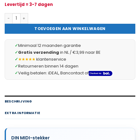
Levertijd = 3-7 dagen
5x DIN MIDI Stekker 5-Polig – DIN Plug Connector met Kunststof
TOEVOEGEN AAN WINKELWAGEN
✓
Minimaal 12 maanden garantie
✓
Gratis verzending
in NL / €3,99 naar BE
✓
★★★★★
klantenservice
✓
Retourneren binnen 14 dagen
✓
Veilig betalen: iDEAL, Bancontact of
BESCHRIJVING
EXTRA INFORMATIE
DIN MIDI-stekker