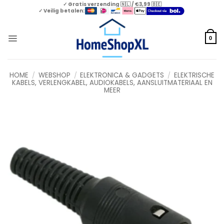
Skip
✓ Gratis verzending 🇳🇱 / €3,99 🇧🇪
✓ Veilig betalen:
to
content
0
HOME
/
WEBSHOP
/
ELEKTRONICA & GADGETS
/
ELEKTRISCHE
KABELS, VERLENGKABEL, AUDIOKABELS, AANSLUITMATERIAAL EN
MEER