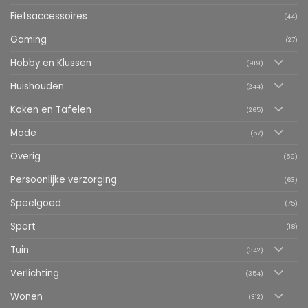
Fietsaccessoires
(44)
Gaming
(27)
Hobby en Klussen
(919)
Huishouden
(244)
Koken en Tafelen
(265)
Mode
(57)
Overig
(59)
Persoonlijke verzorging
(63)
Speelgoed
(75)
Sport
(18)
Tuin
(342)
Verlichting
(354)
Wonen
(312)