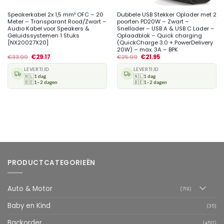
Speakerkabel 2x 1,5 mm² OFC – 20
Dubbele USB Stekker Oplader met 2
Meter – Transparant Rood/Zwart –
poorten PD20W – Zwart –
Audio Kabel voor Speakers &
Snellader – USB A & USB C Lader –
Geluidssystemen 1 Stuks
Oplaadblok – Quick charging
[NX20027X20]
(QuickCharge 3.0 + PowerDelivery
20W) – max. 3A – BPK
€
33.99
€
29.17
€
25.99
€
21.95
LEVERTIJD
LEVERTIJD
🇳🇱
1 dag
🇳🇱
1 dag
🇧🇪
1–2 dagen
🇧🇪
1–2 dagen
PRODUCTCATEGORIEËN
Auto & Motor
(719)
Baby en Kind
(35)
Backorder
(4521)