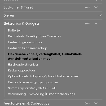
Badkamer & Toilet
(144)
Dieren
(81)
Elektronica & Gadgets
(971)
Batterijen
Deurbelsets, Beveiliging en Camera's
Elektrisch gereedschap
Elektrisch tuingereedschap
Elektrische kabels, Verlengkabel, Audiokabels,
Aansluitmateriaal en meer
Huishoudelektronica
Keukenapparatuur
Oplaadkabels, Adapters, Oplaadblokken en meer
Persoonlijke verzorgingsapparaten
Slimme apparaten / SMART HOME
Verwarming & Verkoeling (Klimaatbeheersing)
Feestartikelen & Cadeautips
(744)