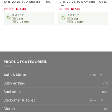
10, 15, 20, 25, 30 A Ampere – 11 x 9
10, 15, 20, 25, 30 A Ampere – 19 x 13
mm
mm
€
20.99
€
17.49
€
20.99
€
17.95
LEVERTIJD
LEVERTIJD
🇳🇱
1 dag
🇳🇱
1 dag
🇧🇪
1–2 dagen
🇧🇪
1–2 dagen
PRODUCTCATEGORIEËN
Auto & Motor
(718)
Baby en Kind
(35)
Backorder
(4520)
Badkamer & Toilet
(144)
Dieren
(81)