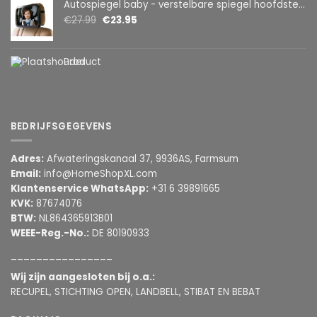
Autospiegel baby - verstelbare spiegel hoofdsteun achterbank - veiligheidsspiegel - baby en kids - 19 x 30cm - 360 graden draaibaar - zwart
€
27.99
€
23.95
Product
BEDRIJFSGEGEVENS
Adres:
Afwateringskanaal 37, 9936AS, Farmsum
Email:
info@HomeShopXL.com
Klantenservice WhatsApp:
+31 6 39891665
KVK:
87674076
BTW:
NL864365913B01
WEEE-Reg.-No.:
DE 80190933
________________
Wij zijn aangesloten bij o.a.:
RECUPEL, STICHTING OPEN, LANDBELL, STIBAT EN BEBAT