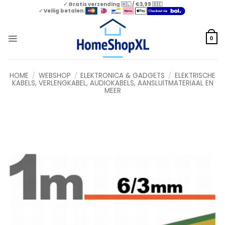
Skip
✓ Gratis verzending 🇳🇱 / €3,99 🇧🇪
✓ Veilig betalen:
to
content
0
HOME
/
WEBSHOP
/
ELEKTRONICA & GADGETS
/
ELEKTRISCHE
KABELS, VERLENGKABEL, AUDIOKABELS, AANSLUITMATERIAAL EN
MEER