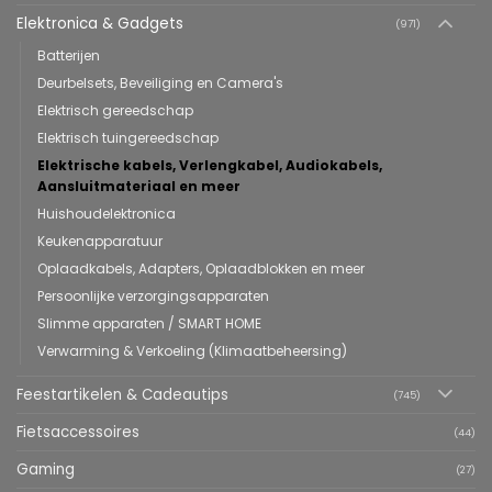
Elektronica & Gadgets
(971)
Batterijen
Deurbelsets, Beveiliging en Camera's
Elektrisch gereedschap
Elektrisch tuingereedschap
Elektrische kabels, Verlengkabel, Audiokabels,
Aansluitmateriaal en meer
Huishoudelektronica
Keukenapparatuur
Oplaadkabels, Adapters, Oplaadblokken en meer
Persoonlijke verzorgingsapparaten
Slimme apparaten / SMART HOME
Verwarming & Verkoeling (Klimaatbeheersing)
Feestartikelen & Cadeautips
(745)
Fietsaccessoires
(44)
Gaming
(27)