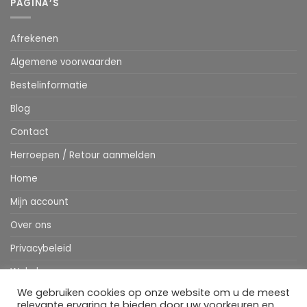
PAGINA’S
Afrekenen
Algemene voorwaarden
Bestelinformatie
Blog
Contact
Herroepen / Retour aanmelden
Home
Mijn account
Over ons
Privacybeleid
Webshop
We gebruiken cookies op onze website om u de meest
Winkelwagen
relevante ervaring te bieden door uw voorkeuren en