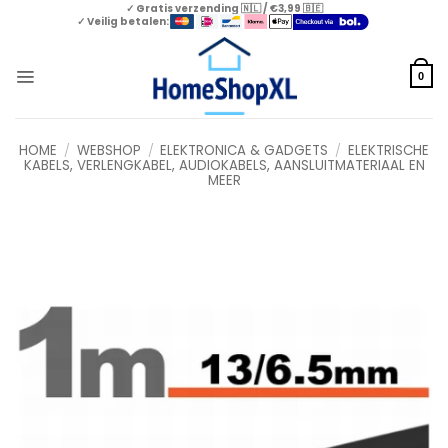
Skip
✓ Gratis verzending 🇳🇱 / €3,99 🇧🇪
✓ Veilig betalen:
to
content
0
HOME
/
WEBSHOP
/
ELEKTRONICA & GADGETS
/
ELEKTRISCHE
KABELS, VERLENGKABEL, AUDIOKABELS, AANSLUITMATERIAAL EN
MEER