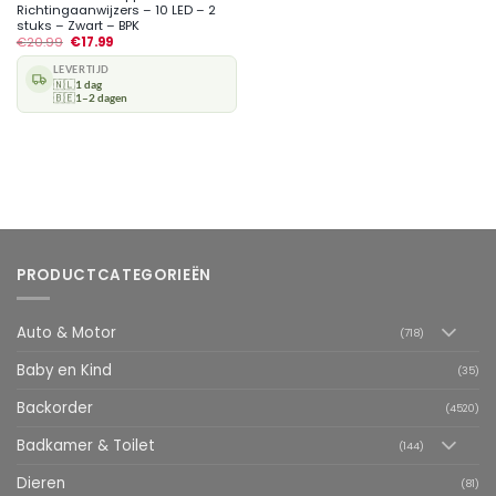
Richtingaanwijzers – 10 LED – 2
stuks – Zwart – BPK
€
20.99
€
17.99
LEVERTIJD
🇳🇱
1 dag
🇧🇪
1–2 dagen
PRODUCTCATEGORIEËN
Auto & Motor
(718)
Baby en Kind
(35)
Backorder
(4520)
Badkamer & Toilet
(144)
Dieren
(81)