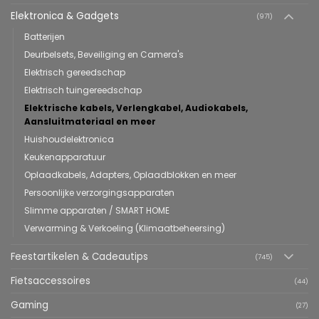
Elektronica & Gadgets
(971)
Batterijen
Deurbelsets, Beveiliging en Camera's
Elektrisch gereedschap
Elektrisch tuingereedschap
Elektrische kabels, Verlengkabel, Audiokabels,
Aansluitmateriaal en meer
Huishoudelektronica
Keukenapparatuur
Oplaadkabels, Adapters, Oplaadblokken en meer
Persoonlijke verzorgingsapparaten
Slimme apparaten / SMART HOME
Verwarming & Verkoeling (Klimaatbeheersing)
Feestartikelen & Cadeautips
(745)
Fietsaccessoires
(44)
Gaming
(27)