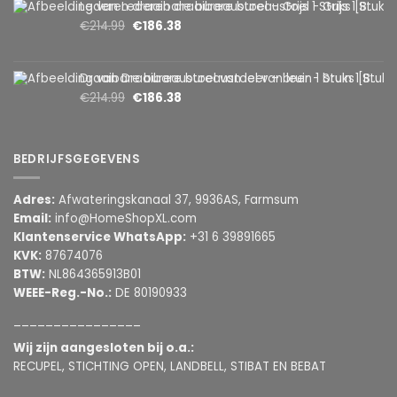
Lederen draaibare bureaustoel – Grijs 1 Stuks [BMD1107GY]
€
214.99
€
186.38
Draaibare bureaustoel van leer – bruin 1 Stuks [BMD1107BR]
€
214.99
€
186.38
BEDRIJFSGEGEVENS
Adres:
Afwateringskanaal 37, 9936AS, Farmsum
Email:
info@HomeShopXL.com
Klantenservice WhatsApp:
+31 6 39891665
KVK:
87674076
BTW:
NL864365913B01
WEEE-Reg.-No.:
DE 80190933
________________
Wij zijn aangesloten bij o.a.:
RECUPEL, STICHTING OPEN, LANDBELL, STIBAT EN BEBAT