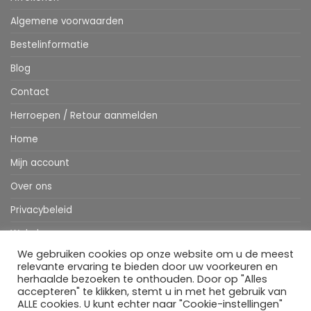
Algemene voorwaarden
Bestelinformatie
Blog
Contact
Herroepen / Retour aanmelden
Home
Mijn account
Over ons
Privacybeleid
Webshop
We gebruiken cookies op onze website om u de meest
Winkelwagen
relevante ervaring te bieden door uw voorkeuren en
herhaalde bezoeken te onthouden. Door op "Alles
accepteren" te klikken, stemt u in met het gebruik van
ALLE cookies. U kunt echter naar "Cookie-instellingen"
Stripe
MasterCard
IDeal
Bancontact
Klarna
Apple
Visa