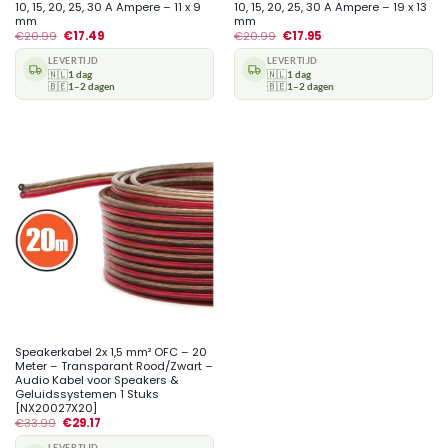
10, 15, 20, 25, 30 A Ampere – 11 x 9
10, 15, 20, 25, 30 A Ampere – 19 x 13
mm
mm
€
20.99
€
17.49
€
20.99
€
17.95
LEVERTIJD
LEVERTIJD
🇳🇱
1 dag
🇳🇱
1 dag
🇧🇪
1–2 dagen
🇧🇪
1–2 dagen
Speakerkabel 2x 1,5 mm² OFC – 20
Meter – Transparant Rood/Zwart –
Audio Kabel voor Speakers &
Geluidssystemen 1 Stuks
[NX20027X20]
€
33.99
€
29.17
LEVERTIJD