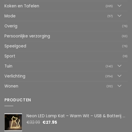
Koken en Tafelen
(265)
Mode
(57)
Overig
(76)
Persoonlijke verzorging
(63)
Speelgoed
(76)
Sport
(18)
Tuin
(342)
Verlichting
(354)
Wonen
(312)
PRODUCTEN
Neon LED Lamp Kat – Warm Wit – USB & Batterij – Decoratieve Tafellamp voor Kinderkamer – 28,5 x 24,5 cm
€
32.99
€
27.95