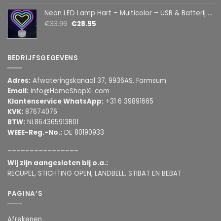
Neon LED Lamp Hart – Multicolor – USB & Batterij – Hartvormige Sfeerlamp – Kinderkamer & Slaapkamer – 25,2 x 23 cm
€
33.99
€
28.95
BEDRIJFSGEGEVENS
Adres:
Afwateringskanaal 37, 9936AS, Farmsum
Email:
info@HomeShopXL.com
Klantenservice WhatsApp:
+31 6 39891665
KVK:
87674076
BTW:
NL864365913B01
WEEE-Reg.-No.:
DE 80190933
________________
Wij zijn aangesloten bij o.a.:
RECUPEL, STICHTING OPEN, LANDBELL, STIBAT EN BEBAT
PAGINA’S
Afrekenen