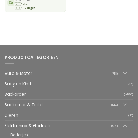
🇳🇱
1 dag
🇧🇪
1–2 dagen
PRODUCTCATEGORIEËN
Auto & Motor
(718)
Baby en Kind
(35)
Backorder
(4520)
Badkamer & Toilet
(144)
Dieren
(81)
Elektronica & Gadgets
(971)
Batterijen