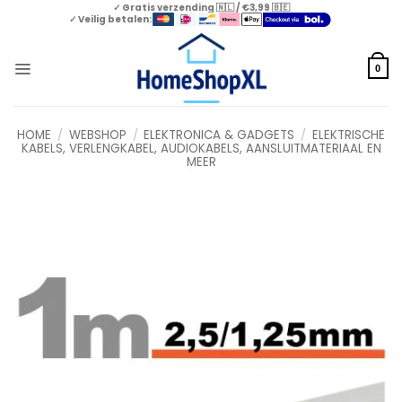
Skip
✓ Gratis verzending 🇳🇱 / €3,99 🇧🇪
✓ Veilig betalen:
to
content
0
HOME
/
WEBSHOP
/
ELEKTRONICA & GADGETS
/
ELEKTRISCHE
KABELS, VERLENGKABEL, AUDIOKABELS, AANSLUITMATERIAAL EN
MEER