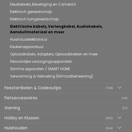
Deurbelsets, Beveiliging en Camera's
Elektrisch gereedschap
Elektrisch tuingereedschap
Elektrische kabels, Verlengkabel, Audiokabels,
Aansluitmateriaal en meer
Huishoudelektronica
Keukenapparatuur
Oplaadkabels, Adapters, Oplaadblokken en meer
Persoonlijke verzorgingsapparaten
Slimme apparaten / SMART HOME
Verwarming & Verkoeling (Klimaatbeheersing)
Feestartikelen & Cadeautips
(745)
Fietsaccessoires
(44)
Gaming
(27)
Hobby en Klussen
(919)
Huishouden
(244)