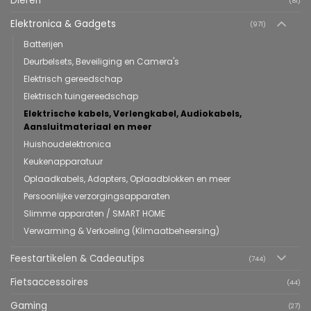
Dieren
(81)
Elektronica & Gadgets
(971)
Batterijen
Deurbelsets, Beveiliging en Camera's
Elektrisch gereedschap
Elektrisch tuingereedschap
Elektrische kabels, Verlengkabel, Audiokabels,
Aansluitmateriaal en meer
Huishoudelektronica
Keukenapparatuur
Oplaadkabels, Adapters, Oplaadblokken en meer
Persoonlijke verzorgingsapparaten
Slimme apparaten / SMART HOME
Verwarming & Verkoeling (Klimaatbeheersing)
Feestartikelen & Cadeautips
(744)
Fietsaccessoires
(44)
Gaming
(27)