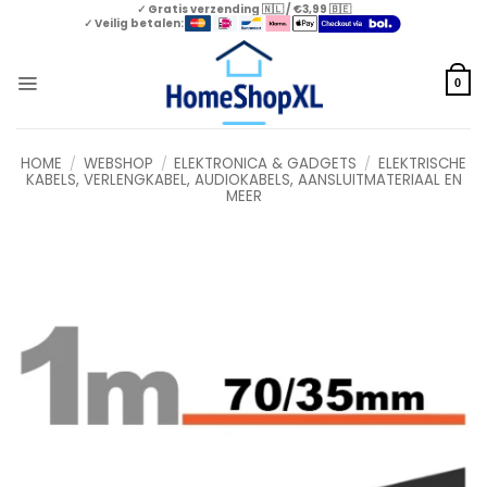
Skip
✓ Gratis verzending 🇳🇱 / €3,99 🇧🇪
✓ Veilig betalen:
to
content
0
HOME
/
WEBSHOP
/
ELEKTRONICA & GADGETS
/
ELEKTRISCHE
KABELS, VERLENGKABEL, AUDIOKABELS, AANSLUITMATERIAAL EN
MEER