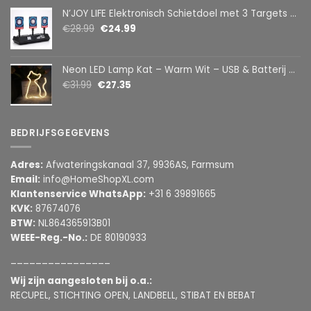
N’JOY LIFE Elektronisch Schietdoel met 3 Targets – Automatische Reset – Digitaal Scorebord – voor Foam Darts
€
28.99
€
24.99
Neon LED Lamp Kat – Warm Wit – USB & Batterij – Decoratieve Tafellamp voor Kinderkamer – 28,5 x 24,5 cm
€
31.99
€
27.35
BEDRIJFSGEGEVENS
Adres:
Afwateringskanaal 37, 9936AS, Farmsum
Email:
info@HomeShopXL.com
Klantenservice WhatsApp:
+31 6 39891665
KVK:
87674076
BTW:
NL864365913B01
WEEE-Reg.-No.:
DE 80190933
________________
Wij zijn aangesloten bij o.a.:
RECUPEL, STICHTING OPEN, LANDBELL, STIBAT EN BEBAT