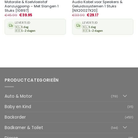
Motorolie & Koelvloeistof
Audio Kabel voor Speakers &
Aanzuigpomp – Met Slangen 1
Geluidssystemen 1 Stuks
Stuks [10897]
[NX20027X20]
€
45.99
€
39.95
€
33.99
€
29.17
LEVERTIJD
LEVERTIJD
🇳🇱
1 dag
🇳🇱
1 dag
🇧🇪
1–2 dagen
🇧🇪
1–2 dagen
PRODUCTCATEGORIEËN
Auto & Motor
(719)
Baby en Kind
(35)
Backorder
(4521)
Badkamer & Toilet
(144)