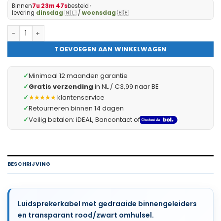
Binnen
7u 23m 46s
besteld
•
levering
dinsdag
🇳🇱 /
woensdag
🇧🇪
Luidsprekerkabel - Speakerkabel - Audiokabel 10m - 10 meter -
TOEVOEGEN AAN WINKELWAGEN
✓
Minimaal 12 maanden garantie
✓
Gratis verzending
in NL / €3,99 naar BE
✓
★★★★★
klantenservice
✓
Retourneren binnen 14 dagen
✓
Veilig betalen: iDEAL, Bancontact of
BESCHRIJVING
Luidsprekerkabel met gedraaide binnengeleiders
en transparant rood/zwart omhulsel.