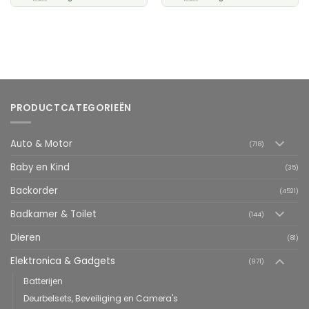
PRODUCTCATEGORIEËN
Auto & Motor
(718)
Baby en Kind
(35)
Backorder
(4521)
Badkamer & Toilet
(144)
Dieren
(81)
Elektronica & Gadgets
(971)
Batterijen
Deurbelsets, Beveiliging en Camera's