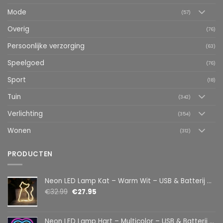
Mode
(57)
Overig
(76)
Persoonlijke verzorging
(63)
Speelgoed
(76)
Sport
(18)
Tuin
(342)
Verlichting
(354)
Wonen
(312)
PRODUCTEN
Neon LED Lamp Kat – Warm Wit – USB & Batterij – Decoratieve Tafellamp voor Kinderkamer – 28,5 x 24,5 cm
€
32.99
€
27.95
Neon LED Lamp Hart – Multicolor – USB & Batterij – Hartvormige Sfeerlamp – Kinderkamer & Slaapkamer – 25,2 x 23 cm