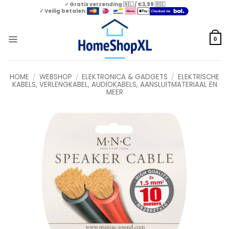
Skip
✓ Gratis verzending 🇳🇱 / €3,99 🇧🇪
✓ Veilig betalen:
to
content
0
HOME
/
WEBSHOP
/
ELEKTRONICA & GADGETS
/
ELEKTRISCHE
KABELS, VERLENGKABEL, AUDIOKABELS, AANSLUITMATERIAAL EN
MEER