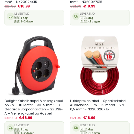
mm² – NX20024X15
mm² – NX20027X15
€
21.99
€
18.99
€
21.99
€
18.99
LEVERTIJD
LEVERTIJD
🇳🇱
1 dag
🇳🇱
1 dag
🇧🇪
1–2 dagen
🇧🇪
1–2 dagen
Delight Kabelhaspel Verlengkabel
Luidsprekerkabel – Speakerkabel –
op Rol – 10 Meter – 3×1.5 mm² – 3
Audiokabel 15m – 15 meter – 2 x
Geaarde Stopcontacten – 2x USB-
0,5 mm² – NX20026X15
A – Verlengkabel op Haspel
€
56.99
€
48.99
€
21.99
€
18.99
LEVERTIJD
LEVERTIJD
🇳🇱
1 dag
🇳🇱
1 dag
🇧🇪
1–2 dagen
🇧🇪
1–2 dagen