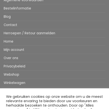
Algemene voorwaarden
Bestelinformatie
Blog
Contact
Herroepen / Retour aanmelden
Home
Mijn account
Over ons
Privacybeleid
Webshop
Winkelwagen
We gebruiken cookies op onze website om u de meest
Stripe
MasterCard
IDeal
Bancontact
Klarna
Apple
Visa
relevante ervaring te bieden door uw voorkeuren en
Pay
herhaalde bezoeken te onthouden. Door op "Alles