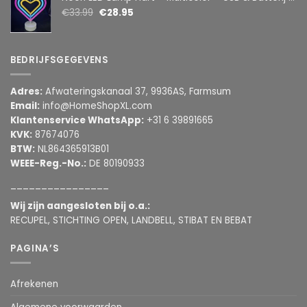
€
33.99
€
28.95
BEDRIJFSGEGEVENS
Adres:
Afwateringskanaal 37, 9936AS, Farmsum
Email:
info@HomeShopXL.com
Klantenservice WhatsApp:
+31 6 39891665
KVK:
87674076
BTW:
NL864365913B01
WEEE-Reg.-No.:
DE 80190933
________________
Wij zijn aangesloten bij o.a.:
RECUPEL, STICHTING OPEN, LANDBELL, STIBAT EN BEBAT
PAGINA’S
Afrekenen