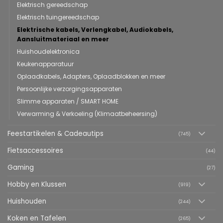
Elektrisch gereedschap
Elektrisch tuingereedschap
Elektrische kabels, Verlengkabel, Audiokabels,
Aansluitmateriaal en meer
Huishoudelektronica
Keukenapparatuur
Oplaadkabels, Adapters, Oplaadblokken en meer
Persoonlijke verzorgingsapparaten
Slimme apparaten / SMART HOME
Verwarming & Verkoeling (Klimaatbeheersing)
Feestartikelen & Cadeautips
(745)
Fietsaccessoires
(44)
Gaming
(27)
Hobby en Klussen
(919)
Huishouden
(244)
Koken en Tafelen
(265)