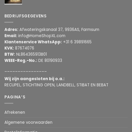
BEDRIJFSGEGEVENS
Adres:
Afwateringskanaal 37, 9936AS, Farmsum
Email:
info@HomeShopXL.com
Klantenservice WhatsApp:
+31 6 39891665
KVK:
87674076
BTW:
NL864365913B01
WEEE-Reg.-No.:
DE 80190933
________________
Wij zijn aangesloten bij o.a.:
RECUPEL, STICHTING OPEN, LANDBELL, STIBAT EN BEBAT
PAGINA’S
Afrekenen
Algemene voorwaarden