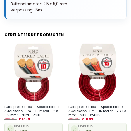
Buitendiameter: 2,5 x 5,0 mm
Verpakking: 15m
GERELATEERDE PRODUCTEN
Luidsprekerkabel – Speakerkabel –
Luidsprekerkabel – Speakerkabel –
Audiokabel 10m – 10 meter – 2 x
Audiokabel 15m – 15 meter – 2 x 1,0
0,5 mm² – NX20026X10
mm² – NX20024X15
€
20.99
€
17.79
€
21.99
€
18.99
LEVERTIJD
LEVERTIJD
🇳🇱
1 dag
🇳🇱
1 dag