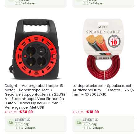
🇧🇪
1–2 dagen
🇧🇪
1–2 dagen
Delight – Verlengkabel Haspel 15
Luidsprekerkabel – Speakerkabel –
Meter – Kabelhaspel Met 3
Audiokabel 10m – 10 meter – 2 x 1,5
Geaarde Stopcontacten En 2x USB
mm² – NX20027X10
A – Stroomhaspel Voor Binnen En
Buiten – Kabel Op Rol 3×1.5mm –
Verlengsnoer Met USB
€
67.99
€
58.99
€
21.99
€
18.99
LEVERTIJD
LEVERTIJD
🇳🇱
1 dag
🇳🇱
1 dag
🇧🇪
1–2 dagen
🇧🇪
1–2 dagen