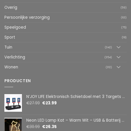
Overig
(59)
Persoonlijke verzorging
(63)
Speelgoed
(75)
Sport
(18)
Tuin
(342)
Verlichting
(354)
Wonen
(312)
PRODUCTEN
N’JOY LIFE Elektronisch Schietdoel met 3 Targets – Automatische Reset – Digitaal Scorebord – voor Foam Darts
€
27.99
€
23.99
Neon LED Lamp Kat – Warm Wit – USB & Batterij – Decoratieve Tafellamp voor Kinderkamer – 28,5 x 24,5 cm
€
30.99
€
26.35