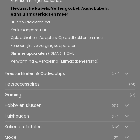
Elektrisch tuingereedschap
Elektrische kabels, Verlengkabel, Audiokabels,
Aansluitmateriaal en meer
Huishoudelektronica
Keukenapparatuur
Oplaadkabels, Adapters, Oplaadblokken en meer
Persoonlijke verzorgingsapparaten
Slimme apparaten / SMART HOME
Verwarming & Verkoeling (Klimaatbeheersing)
Feestartikelen & Cadeautips
(744)
Fietsaccessoires
(44)
Gaming
(27)
Hobby en Klussen
(919)
Huishouden
(244)
Koken en Tafelen
(265)
Mode
(57)