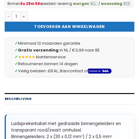
Binnen
0u 28m 58s
besteld
•
levering
morgen
🇳🇱 /
woensdag
🇧🇪
Luidsprekerkabel - Speakerkabel - Audiokabel 15m - 15 meter -
TOEVOEGEN AAN WINKELWAGEN
✓
Minimaal 12 maanden garantie
✓
Gratis verzending
in NL / €3,99 naar BE
✓
★★★★★
klantenservice
✓
Retourneren binnen 14 dagen
✓
Veilig betalen: iDEAL, Bancontact of
BESCHRIJVING
Luidsprekerkabel met gedraaide binnengeleiders en
transparant rood/zwart omhulsel.
Binnengeleiders: 2 x (30 x 0,12 mm²) / 2 x 0,5 mm²