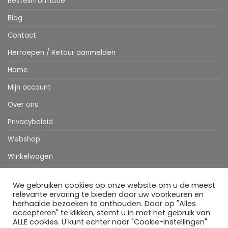
Bestelinformatie
Blog
Contact
Herroepen / Retour aanmelden
Home
Mijn account
Over ons
Privacybeleid
Webshop
Winkelwagen
We gebruiken cookies op onze website om u de meest
Stripe
MasterCard
IDeal
Bancontact
Klarna
Apple
Visa
relevante ervaring te bieden door uw voorkeuren en
Pay
herhaalde bezoeken te onthouden. Door op "Alles
accepteren" te klikken, stemt u in met het gebruik van
HOME
WEBSHOP
MIJN ACCOUNT
BESTELINFORMATIE
OVER ONS
BLOG
CONTACT
ALLE cookies. U kunt echter naar "Cookie-instellingen"