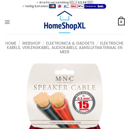
Skip
✓ Gratis verzending 🇳🇱 / €3,99 🇧🇪
✓ Veilig betalen:
to
content
0
HOME
/
WEBSHOP
/
ELEKTRONICA & GADGETS
/
ELEKTRISCHE
KABELS, VERLENGKABEL, AUDIOKABELS, AANSLUITMATERIAAL EN
MEER