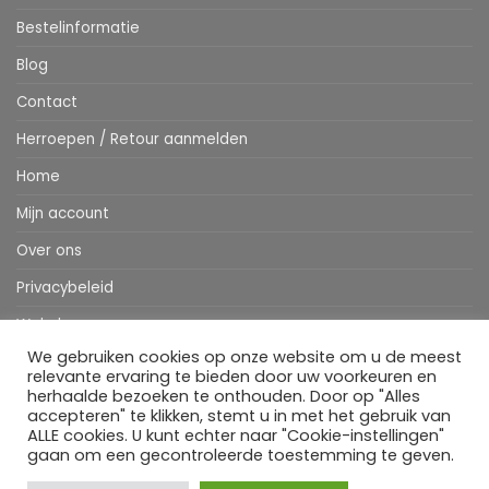
Bestelinformatie
Blog
Contact
Herroepen / Retour aanmelden
Home
Mijn account
Over ons
Privacybeleid
Webshop
We gebruiken cookies op onze website om u de meest
Winkelwagen
relevante ervaring te bieden door uw voorkeuren en
herhaalde bezoeken te onthouden. Door op "Alles
accepteren" te klikken, stemt u in met het gebruik van
ALLE cookies. U kunt echter naar "Cookie-instellingen"
Stripe
MasterCard
IDeal
Bancontact
Klarna
Apple
Visa
gaan om een gecontroleerde toestemming te geven.
Pay
HOME
WEBSHOP
MIJN ACCOUNT
BESTELINFORMATIE
OVER ONS
BLOG