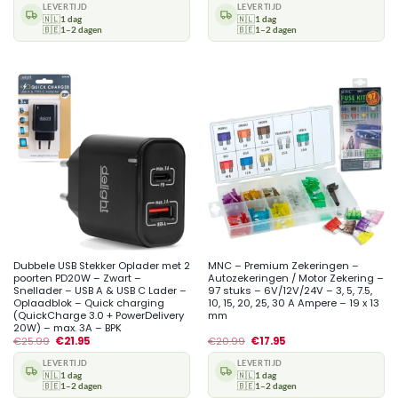
LEVERTIJD
LEVERTIJD
🇳🇱
1 dag
🇳🇱
1 dag
🇧🇪
1–2 dagen
🇧🇪
1–2 dagen
Dubbele USB Stekker Oplader met 2
MNC – Premium Zekeringen –
poorten PD20W – Zwart –
Autozekeringen / Motor Zekering –
Snellader – USB A & USB C Lader –
97 stuks – 6V/12V/24V – 3, 5, 7.5,
Oplaadblok – Quick charging
10, 15, 20, 25, 30 A Ampere – 19 x 13
(QuickCharge 3.0 + PowerDelivery
mm
20W) – max. 3A – BPK
€
25.99
€
21.95
€
20.99
€
17.95
LEVERTIJD
LEVERTIJD
🇳🇱
1 dag
🇳🇱
1 dag
🇧🇪
1–2 dagen
🇧🇪
1–2 dagen