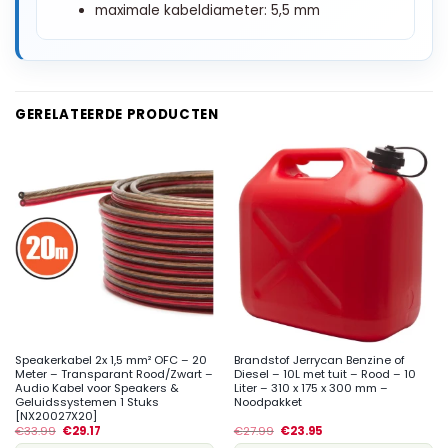
maximale kabeldiameter: 5,5 mm
GERELATEERDE PRODUCTEN
Speakerkabel 2x 1,5 mm² OFC – 20
Brandstof Jerrycan Benzine of
Meter – Transparant Rood/Zwart –
Diesel – 10L met tuit – Rood – 10
Audio Kabel voor Speakers &
Liter – 310 x 175 x 300 mm –
Geluidssystemen 1 Stuks
Noodpakket
[NX20027X20]
€
33.99
€
29.17
€
27.99
€
23.95