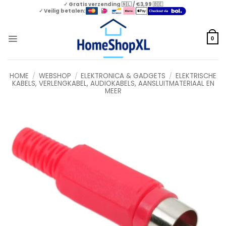
Skip
✓ Gratis verzending 🇳🇱 / €3,99 🇧🇪
✓ Veilig betalen:
to
content
0
HOME
/
WEBSHOP
/
ELEKTRONICA & GADGETS
/
ELEKTRISCHE
KABELS, VERLENGKABEL, AUDIOKABELS, AANSLUITMATERIAAL EN
MEER