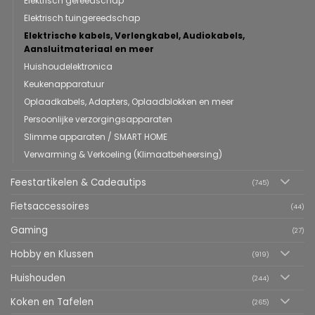
Elektrisch gereedschap
Elektrisch tuingereedschap
Elektrische kabels, Verlengkabel, Audiokabels,
Aansluitmateriaal en meer
Huishoudelektronica
Keukenapparatuur
Oplaadkabels, Adapters, Oplaadblokken en meer
Persoonlijke verzorgingsapparaten
Slimme apparaten / SMART HOME
Verwarming & Verkoeling (Klimaatbeheersing)
Feestartikelen & Cadeautips
(745)
Fietsaccessoires
(44)
Gaming
(27)
Hobby en Klussen
(919)
Huishouden
(244)
Koken en Tafelen
(265)