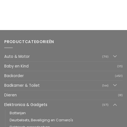
PRODUCTCATEGORIEËN
Auto & Motor
(719)
Baby en Kind
(35)
Backorder
(4521)
Badkamer & Toilet
(144)
Dieren
(81)
Elektronica & Gadgets
(971)
Batterijen
Deurbelsets, Beveiliging en Camera's