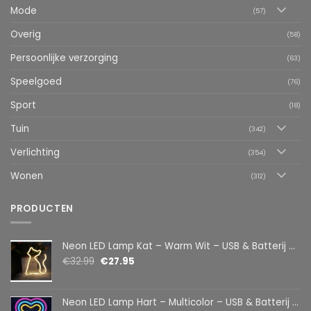
Mode
(57)
Overig
(58)
Persoonlijke verzorging
(63)
Speelgoed
(76)
Sport
(18)
Tuin
(342)
Verlichting
(354)
Wonen
(312)
PRODUCTEN
Neon LED Lamp Kat – Warm Wit – USB & Batterij – Decoratieve Tafellamp voor Kinderkamer – 28,5 x 24,5 cm
€
32.99
€
27.95
Neon LED Lamp Hart – Multicolor – USB & Batterij – Hartvormige Sfeerlamp – Kinderkamer & Slaapkamer – 25,2 x 23 cm