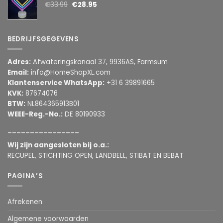
€
33.99
€
28.95
BEDRIJFSGEGEVENS
Adres:
Afwateringskanaal 37, 9936AS, Farmsum
Email:
info@HomeShopXL.com
Klantenservice WhatsApp:
+31 6 39891665
KVK:
87674076
BTW:
NL864365913B01
WEEE-Reg.-No.:
DE 80190933
________________
Wij zijn aangesloten bij o.a.:
RECUPEL, STICHTING OPEN, LANDBELL, STIBAT EN BEBAT
PAGINA’S
Afrekenen
Algemene voorwaarden