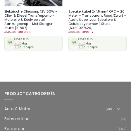
Elektrische Oliepomp 12V 60W –
Speakerkabel 2x 1,5 mm² OFC – 20
Olie- & Diesel Transferpomp –
Meter – Transparant Rood/Zwart –
Motorolie & Koelvloeistof
Audio Kabel voor Speakers &
Aanzuigpomp – Met Slangen 1
Geluidssystemen 1 Stuks
Stuks [10897]
[NX20027X20]
€
45.99
€
39.95
€
33.99
€
29.17
LEVERTIJD
LEVERTIJD
🇳🇱
1 dag
🇳🇱
1 dag
🇧🇪
1–2 dagen
🇧🇪
1–2 dagen
PRODUCTCATEGORIEËN
Auto & Motor
(718)
Baby en Kind
(35)
Backorder
(4520)