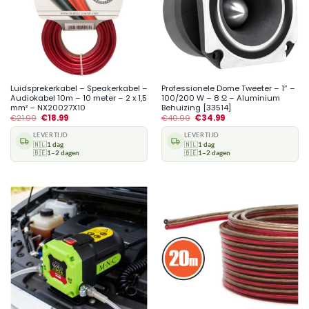
Luidsprekerkabel – Speakerkabel –
Professionele Dome Tweeter – 1″ –
Audiokabel 10m – 10 meter – 2 x 1,5
100/200 W – 8 Ω – Aluminium
mm² – NX20027X10
Behuizing [33514]
€
21.99
€
18.99
€
40.99
€
34.99
LEVERTIJD
LEVERTIJD
🇳🇱
1 dag
🇳🇱
1 dag
🇧🇪
1–2 dagen
🇧🇪
1–2 dagen