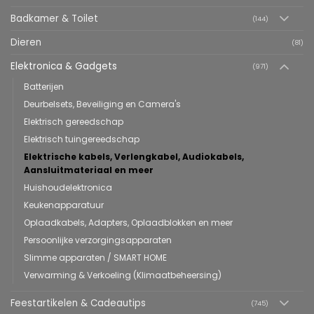
Badkamer & Toilet
(144)
Dieren
(81)
Elektronica & Gadgets
(971)
Batterijen
Deurbelsets, Beveiliging en Camera's
Elektrisch gereedschap
Elektrisch tuingereedschap
Elektrische kabels, Verlengkabel, Audiokabels,
Aansluitmateriaal en meer
Huishoudelektronica
Keukenapparatuur
Oplaadkabels, Adapters, Oplaadblokken en meer
Persoonlijke verzorgingsapparaten
Slimme apparaten / SMART HOME
Verwarming & Verkoeling (Klimaatbeheersing)
Feestartikelen & Cadeautips
(745)