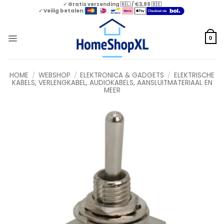
Skip
✓ Gratis verzending 🇳🇱 / €3,99 🇧🇪
✓ Veilig betalen:
to
content
0
HOME
/
WEBSHOP
/
ELEKTRONICA & GADGETS
/
ELEKTRISCHE
KABELS, VERLENGKABEL, AUDIOKABELS, AANSLUITMATERIAAL EN
MEER