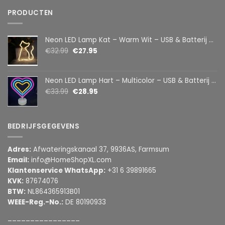
PRODUCTEN
Neon LED Lamp Kat – Warm Wit – USB & Batterij – Decoratieve Tafellamp voor Kinderkamer – 28,5 x 24,5 cm
€
32.99
€
27.95
Neon LED Lamp Hart – Multicolor – USB & Batterij – Hartvormige Sfeerlamp – Kinderkamer & Slaapkamer – 25,2 x 23 cm
€
33.99
€
28.95
BEDRIJFSGEGEVENS
Adres:
Afwateringskanaal 37, 9936AS, Farmsum
Email:
info@HomeShopXL.com
Klantenservice WhatsApp:
+31 6 39891665
KVK:
87674076
BTW:
NL864365913B01
WEEE-Reg.-No.:
DE 80190933
________________