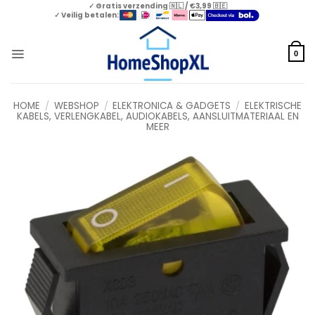
Skip
✓ Gratis verzending 🇳🇱 / €3,99 🇧🇪
✓ Veilig betalen:
to
content
0
HOME
/
WEBSHOP
/
ELEKTRONICA & GADGETS
/
ELEKTRISCHE
KABELS, VERLENGKABEL, AUDIOKABELS, AANSLUITMATERIAAL EN
MEER