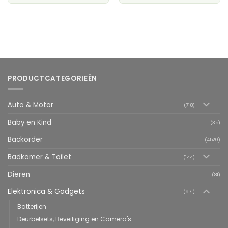
PRODUCTCATEGORIEËN
Auto & Motor
(718)
Baby en Kind
(35)
Backorder
(4520)
Badkamer & Toilet
(144)
Dieren
(81)
Elektronica & Gadgets
(971)
Batterijen
Deurbelsets, Beveiliging en Camera's