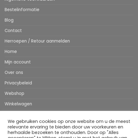
Bestelinformatie
Blog
Contact
Herroepen / Retour aanmelden
Home
Mijn account
Over ons
Privacybeleid
Webshop
Winkelwagen
We gebruiken cookies op onze website om u de meest
Stripe
MasterCard
IDeal
Bancontact
Klarna
Apple
Visa
relevante ervaring te bieden door uw voorkeuren en
Pay
herhaalde bezoeken te onthouden. Door op "Alles
HOME
WEBSHOP
MIJN ACCOUNT
BESTELINFORMATIE
OVER ONS
BLOG