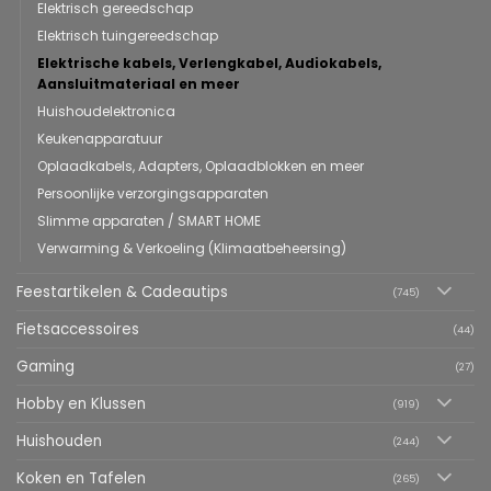
Elektrisch gereedschap
Elektrisch tuingereedschap
Elektrische kabels, Verlengkabel, Audiokabels,
Aansluitmateriaal en meer
Huishoudelektronica
Keukenapparatuur
Oplaadkabels, Adapters, Oplaadblokken en meer
Persoonlijke verzorgingsapparaten
Slimme apparaten / SMART HOME
Verwarming & Verkoeling (Klimaatbeheersing)
Feestartikelen & Cadeautips
(745)
Fietsaccessoires
(44)
Gaming
(27)
Hobby en Klussen
(919)
Huishouden
(244)
Koken en Tafelen
(265)