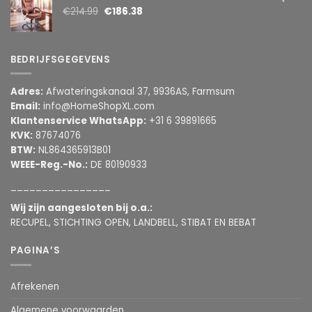
€
214.99
€
186.38
BEDRIJFSGEGEVENS
Adres:
Afwateringskanaal 37, 9936AS, Farmsum
Email:
info@HomeShopXL.com
Klantenservice WhatsApp:
+31 6 39891665
KVK:
87674076
BTW:
NL864365913B01
WEEE-Reg.-No.:
DE 80190933
________________
Wij zijn aangesloten bij o.a.:
RECUPEL, STICHTING OPEN, LANDBELL, STIBAT EN BEBAT
PAGINA’S
Afrekenen
Algemene voorwaarden