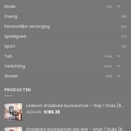
Mode
(57)
Overig
(55)
Persoonlijke verzorging
(64)
Speelgoed
(77)
Sport
(18)
Tuin
(344)
Verlichting
(354)
Wonen
(312)
PRODUCTEN
Lederen draaibare bureaustoel – Grijs 1 Stuks [BMD1107GY]
€
214.99
€
186.38
Draaibare bureaustoel van leer – bruin 1 Stuks [BMD1107BR]