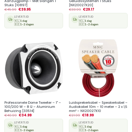
Aanzuigpomp – Met Slangen 1
Geluidssystemen 1 Stuks
Stuks [10897]
[NX20027X20]
€
45.99
€
39.95
€
33.99
€
29.17
LEVERTIJD
LEVERTIJD
🇳🇱
1 dag
🇳🇱
1 dag
🇧🇪
1–2 dagen
🇧🇪
1–2 dagen
Professionele Dome Tweeter – 1" –
Luidsprekerkabel – Speakerkabel –
100/200 W – 8 Ω – Aluminium
Audiokabel 10m – 10 meter – 2 x 1,5
Behuizing [33514]
mm² – NX20027X10
€
40.99
€
34.99
€
21.99
€
18.99
LEVERTIJD
LEVERTIJD
🇳🇱
1 dag
🇳🇱
1 dag
🇧🇪
1–2 dagen
🇧🇪
1–2 dagen