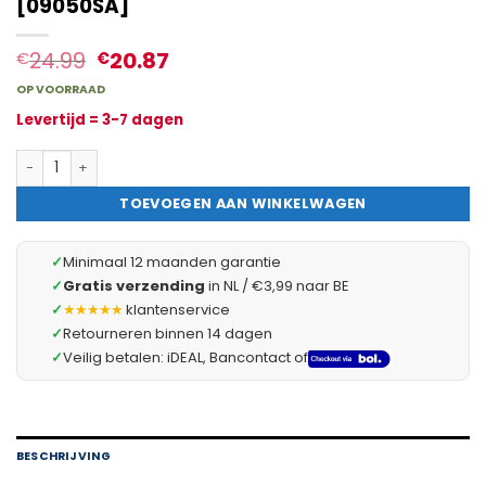
[09050SA]
24.99
20.87
€
€
OP VOORRAAD
Levertijd = 3-7 dagen
5x Verlichte Wipschakelaar SPST ON-OFF - Rocker Switch 250VA
TOEVOEGEN AAN WINKELWAGEN
✓
Minimaal 12 maanden garantie
✓
Gratis verzending
in NL / €3,99 naar BE
✓
★★★★★
klantenservice
✓
Retourneren binnen 14 dagen
✓
Veilig betalen: iDEAL, Bancontact of
BESCHRIJVING