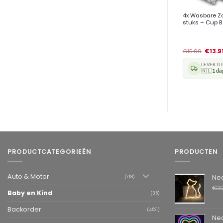
4x Wasbare Z
stuks – Cup 
€
15.99
€
13.9
LEVERTI
🇳🇱
1 da
PRODUCTCATEGORIEËN
PRODUCTEN
Auto & Motor
Neon LED L
(718)
€
3
Baby en Kind
(35)
Backorder
(4521)
Neon LED La