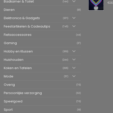
Badkamer & Toilet
(144)
€
3
Dieren
(81)
Elektronica & Gadgets
(971)
Feestartikelen & Cadeautips
(745)
Fietsaccessoires
(44)
Gaming
(27)
Hobby en Klussen
(919)
Huishouden
(244)
Koken en Tafelen
(265)
Mode
(57)
Overig
(76)
Persoonlijke verzorging
(63)
Speelgoed
(76)
Sport
(18)