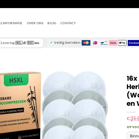
ELINFORMATIE
OVER ONS
BLOG
CONTACT
✓
Veilig betalen:
Levering:
🇳🇱 di
/
🇧🇪 wo
16x
Her
(Wa
en 
21.
€
OP VO
Binn