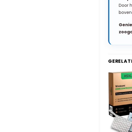
Door 
bovend
Genie
zoog
GERELAT
+