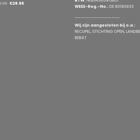
BTW:
NL864365913B01
3.99
€
28.95
WEEE-Reg.-No.:
DE 80190933
________________
Wij zijn aangesloten bij o.a.:
RECUPEL, STICHTING OPEN, LANDBEL
BEBAT