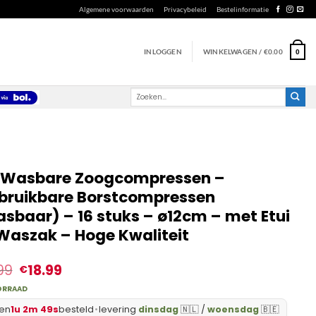
Algemene voorwaarden
Privacybeleid
Bestelinformatie
INLOGGEN
WINKELWAGEN /
€
0.00
0
Zoeken
naar:
 Wasbare Zoogcompressen –
bruikbare Borstcompressen
sbaar) – 16 stuks – ø12cm – met Etui
Waszak – Hoge Kwaliteit
99
18.99
€
ORRAAD
en
1u 2m 48s
besteld
•
levering
dinsdag
🇳🇱 /
woensdag
🇧🇪