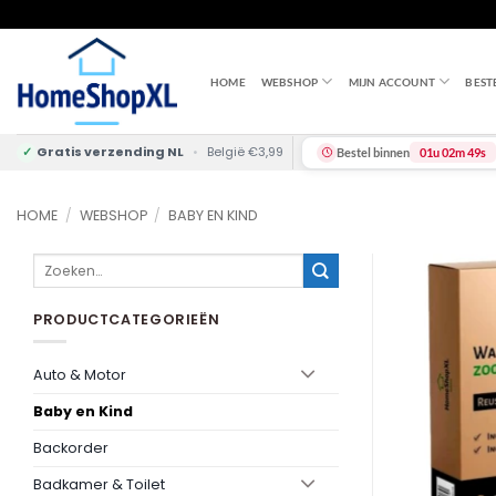
Skip
to
content
HOME
WEBSHOP
MIJN ACCOUNT
BEST
✓
Gratis verzending NL
•
België €3,99
Bestel binnen
01u 02m 48s
HOME
/
WEBSHOP
/
BABY EN KIND
Zoeken
naar:
PRODUCTCATEGORIEËN
Auto & Motor
Baby en Kind
Backorder
Badkamer & Toilet