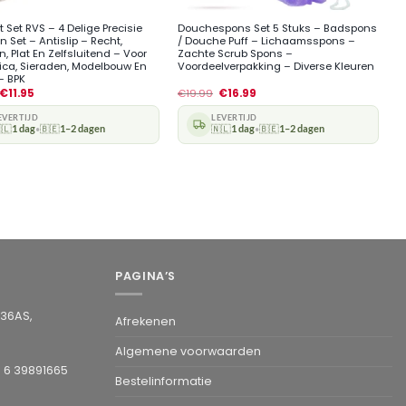
t Set RVS – 4 Delige Precisie
Douchespons Set 5 Stuks – Badspons
n Set – Antislip – Recht,
/ Douche Puff – Lichaamsspons –
, Plat En Zelfsluitend – Voor
Zachte Scrub Spons –
nica, Sieraden, Modelbouw En
Voordeelverpakking – Diverse Kleuren
– BPK
€
11.95
€
19.99
€
16.99
EVERTIJD
LEVERTIJD
🇱
1 dag
🇧🇪
1–2 dagen
🇳🇱
1 dag
🇧🇪
1–2 dagen
•
•
PAGINA’S
936AS,
Afrekenen
Algemene voorwaarden
1 6 39891665
Bestelinformatie