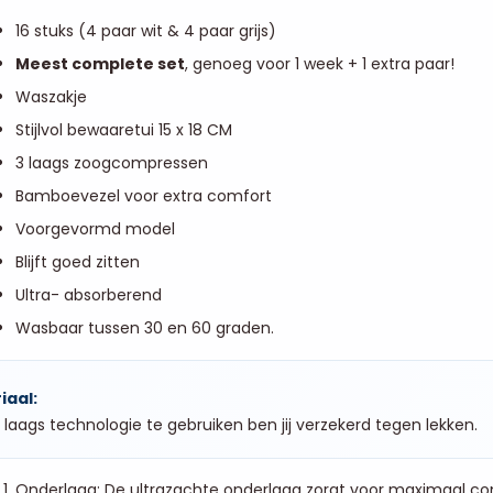
16 stuks (4 paar wit & 4 paar grijs)
Meest complete set
, genoeg voor 1 week + 1 extra paar!
Waszakje
Stijlvol bewaaretui 15 x 18 CM
3 laags zoogcompressen
Bamboevezel voor extra comfort
Voorgevormd model
Blijft goed zitten
Ultra- absorberend
Wasbaar tussen 30 en 60 graden.
iaal:
 laags technologie te gebruiken ben jij verzekerd tegen lekken.
Onderlaag: De ultrazachte onderlaag zorgt voor maximaal com