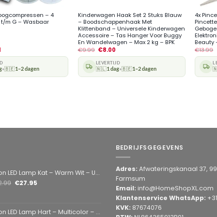
oogcompressen – 4
Kinderwagen Haak Set 2 Stuks Blauw
4x Pince
B t/m G – Wasbaar
– Boodschappenhaak Met
Pincette
Klittenband – Universele Kinderwagen
Gebogen
Accessoire – Tas Hanger Voor Buggy
Elektro
En Wandelwagen – Max 2 kg – BPK
Beauty 
1
€
9.99
€
8.00
€
13.99
JD
LEVERTIJD
L
g
🇧🇪
1–2 dagen
🇳🇱
1 dag
🇧🇪
1–2 dagen

•
•
BEDRIJFSGEGEVENS
Adres:
Afwateringskanaal 37, 9
amp Kat – Warm Wit – USB & Batterij – Decoratieve Tafellamp voor Kinderkamer – 28,5 x 24,5 cm
Farmsum
2.99
€
27.95
Email:
info@HomeShopXL.com
Klantenservice WhatsApp:
+3
KVK:
87674076
mp Hart – Multicolor – USB & Batterij – Hartvormige Sfeerlamp – Kinderkamer & Slaapkamer – 25,2 x 23 cm