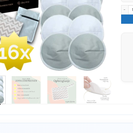
16x Wa
G