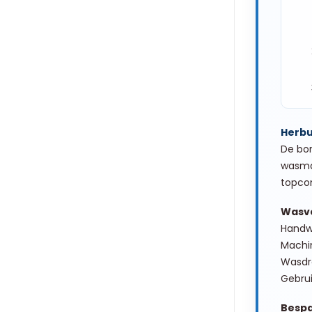
Herbu
De bor
wasmac
topcon
Wasvo
Handwa
Machin
Wasdro
Gebrui
Bespa