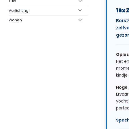
Tuin
16x 
Verlichting
Wonen
Borst
zelfv
gezon
Oplos
Het en
moment
kindje
Hoge 
Ervaa
vocht 
perfe
Specif