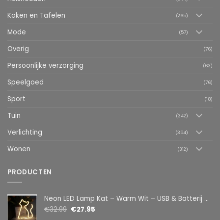
Koken en Tafelen
(265)
Mode
(57)
Overig
(76)
Persoonlijke verzorging
(63)
Speelgoed
(76)
Sport
(18)
Tuin
(342)
Verlichting
(354)
Wonen
(312)
PRODUCTEN
Neon LED Lamp Kat – Warm Wit – USB & Batterij – Decoratieve Tafellamp voor Kinderkamer – 28,5 x 24,5 cm
€
32.99
€
27.95