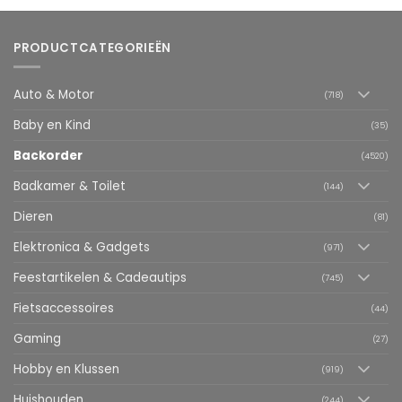
PRODUCTCATEGORIEËN
Auto & Motor
(718)
Baby en Kind
(35)
Backorder
(4520)
Badkamer & Toilet
(144)
Dieren
(81)
Elektronica & Gadgets
(971)
Feestartikelen & Cadeautips
(745)
Fietsaccessoires
(44)
Gaming
(27)
Hobby en Klussen
(919)
Huishouden
(244)