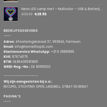
Neon LED Lamp Hart – Multicolor – USB & Batterij – Hartvormige Sfeerlamp – Kinderkamer & Slaapkamer – 25,2 x 23 cm
€
33.99
€
28.95
BEDRIJFSGEGEVENS
Adres:
Afwateringskanaal 37, 9936AS, Farmsum
Email:
info@HomeShopXL.com
Klantenservice WhatsApp:
+31 6 39891665
KVK:
87674076
BTW:
NL864365913B01
WEEE-Reg.-No.:
DE 80190933
________________
Wij zijn aangesloten bij o.a.:
RECUPEL, STICHTING OPEN, LANDBELL, STIBAT EN BEBAT
PAGINA’S