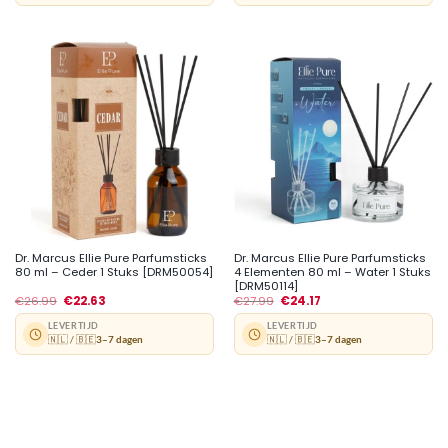
Dr. Marcus Ellie Pure Parfumsticks
Dr. Marcus Ellie Pure Parfumsticks
80 ml – Ceder 1 Stuks [DRM50054]
4 Elementen 80 ml – Water 1 Stuks
[DRM50114]
€
26.99
€
22.63
€
27.99
€
24.17
LEVERTIJD
LEVERTIJD
🇳🇱 / 🇧🇪
3–7 dagen
🇳🇱 / 🇧🇪
3–7 dagen