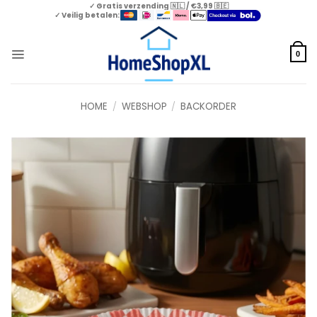
Skip
✓ Gratis verzending 🇳🇱 / €3,99 🇧🇪
✓ Veilig betalen:
to
content
0
HOME
/
WEBSHOP
/
BACKORDER