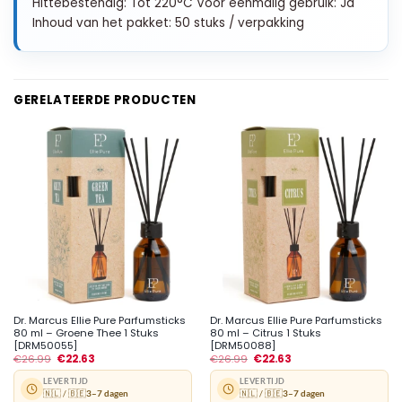
Hittebestendig: Tot 220°C Voor eenmalig gebruik: Ja
Inhoud van het pakket: 50 stuks / verpakking
GERELATEERDE PRODUCTEN
Dr. Marcus Ellie Pure Parfumsticks
Dr. Marcus Ellie Pure Parfumsticks
80 ml – Groene Thee 1 Stuks
80 ml – Citrus 1 Stuks
[DRM50055]
[DRM50088]
€
26.99
€
22.63
€
26.99
€
22.63
LEVERTIJD
LEVERTIJD
🇳🇱 / 🇧🇪
3–7 dagen
🇳🇱 / 🇧🇪
3–7 dagen