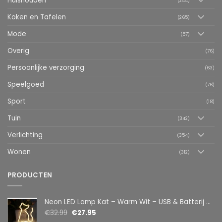
Huishouden
(244)
Koken en Tafelen
(265)
Mode
(57)
Overig
(76)
Persoonlijke verzorging
(63)
Speelgoed
(76)
Sport
(18)
Tuin
(342)
Verlichting
(354)
Wonen
(312)
PRODUCTEN
Neon LED Lamp Kat – Warm Wit – USB & Batterij – Decoratieve Tafellamp voor Kinderkamer – 28,5 x 24,5 cm
€
32.99
€
27.95