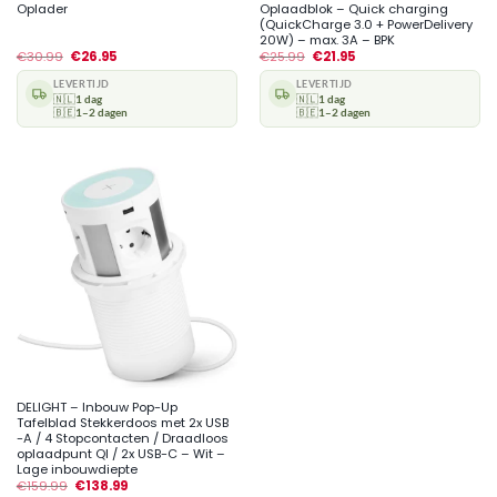
Oplader
Oplaadblok – Quick charging
(QuickCharge 3.0 + PowerDelivery
20W) – max. 3A – BPK
€
30.99
€
26.95
€
25.99
€
21.95
LEVERTIJD
LEVERTIJD
🇳🇱
1 dag
🇳🇱
1 dag
🇧🇪
1–2 dagen
🇧🇪
1–2 dagen
DELIGHT – Inbouw Pop-Up
Tafelblad Stekkerdoos met 2x USB
-A / 4 Stopcontacten / Draadloos
oplaadpunt QI / 2x USB-C – Wit –
Lage inbouwdiepte
€
159.99
€
138.99