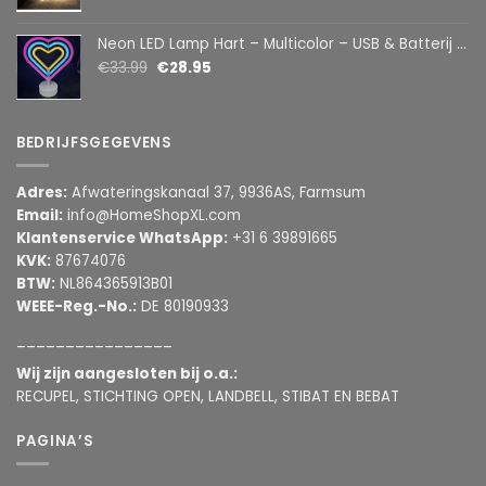
Neon LED Lamp Hart – Multicolor – USB & Batterij – Hartvormige Sfeerlamp – Kinderkamer & Slaapkamer – 25,2 x 23 cm
€
33.99
€
28.95
BEDRIJFSGEGEVENS
Adres:
Afwateringskanaal 37, 9936AS, Farmsum
Email:
info@HomeShopXL.com
Klantenservice WhatsApp:
+31 6 39891665
KVK:
87674076
BTW:
NL864365913B01
WEEE-Reg.-No.:
DE 80190933
________________
Wij zijn aangesloten bij o.a.:
RECUPEL, STICHTING OPEN, LANDBELL, STIBAT EN BEBAT
PAGINA’S