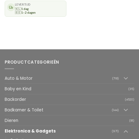
LEVERTIJD
🇳🇱
1 dag
🇧🇪
1–2 dagen
PRODUCTCATEGORIEËN
Auto & Motor
(718)
Baby en Kind
(35)
Backorder
(4520)
Badkamer & Toilet
(144)
Dieren
(81)
Elektronica & Gadgets
(971)