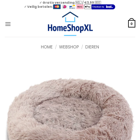
Skip
✓ Gratis verzending 🇳🇱 / €3,99 🇧🇪
✓ Veilig betalen:
to
content
0
HOME
/
WEBSHOP
/
DIEREN