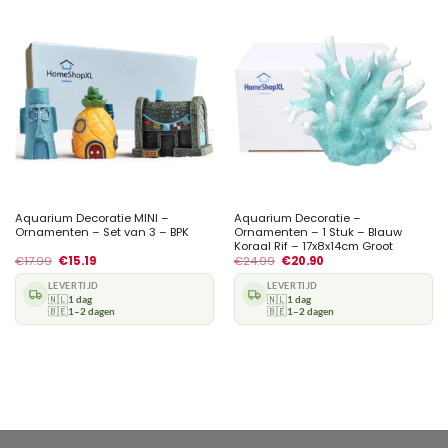
Aquarium Decoratie MINI –
Aquarium Decoratie –
Ornamenten – Set van 3 – BPK
Ornamenten – 1 Stuk – Blauw
Koraal Rif – 17x8x14cm Groot
€
17.99
€
15.19
€
24.99
€
20.90
LEVERTIJD
LEVERTIJD
🇳🇱
1 dag
🇳🇱
1 dag
🇧🇪
1–2 dagen
🇧🇪
1–2 dagen