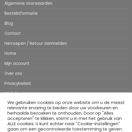
Algemene voorwaarden
Bestelinformatie
Blog
Contact
Herroepen / Retour aanmelden
Home
Mijn account
Over ons
Privacybeleid
Webshop
We gebruiken cookies op onze website om u de meest
Winkelwagen
relevante ervaring te bieden door uw voorkeuren en
herhaalde bezoeken te onthouden. Door op "Alles
accepteren" te klikken, stemt u in met het gebruik van
ALLE cookies. U kunt echter naar "Cookie-instellingen"
Stripe
MasterCard
IDeal
Bancontact
Klarna
Apple
Visa
gaan om een gecontroleerde toestemming te geven.
Pay