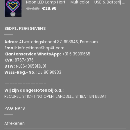
Neon LED Lamp Hart – Multicolor – USB & Batterij – Hartvormige Sfeerlamp – Kinderkamer & Slaapkamer – 25,2 x 23 cm
€
33.99
€
28.95
BEDRIJFSGEGEVENS
Adres:
Afwateringskanaal 37, 9936AS, Farmsum
Email:
info@HomeShopXL.com
Klantenservice WhatsApp:
+31 6 39891665
KVK:
87674076
BTW:
NL864365913B01
WEEE-Reg.-No.:
DE 80190933
________________
Wij zijn aangesloten bij o.a.:
RECUPEL, STICHTING OPEN, LANDBELL, STIBAT EN BEBAT
PAGINA’S
Afrekenen