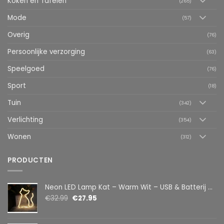
Koken en Tafelen
(265)
Mode
(57)
Overig
(76)
Persoonlijke verzorging
(63)
Speelgoed
(76)
Sport
(18)
Tuin
(342)
Verlichting
(354)
Wonen
(312)
PRODUCTEN
Neon LED Lamp Kat – Warm Wit – USB & Batterij – Decoratieve Tafellamp voor Kinderkamer – 28,5 x 24,5 cm
€
32.99
€
27.95