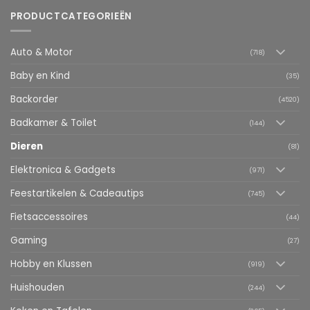
PRODUCTCATEGORIEËN
Auto & Motor
(718)
Baby en Kind
(35)
Backorder
(4520)
Badkamer & Toilet
(144)
Dieren
(81)
Elektronica & Gadgets
(971)
Feestartikelen & Cadeautips
(745)
Fietsaccessoires
(44)
Gaming
(27)
Hobby en Klussen
(919)
Huishouden
(244)