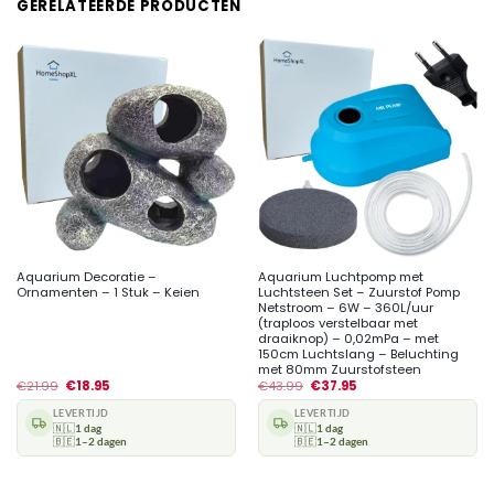
GERELATEERDE PRODUCTEN
Aquarium Decoratie –
Aquarium Luchtpomp met
Ornamenten – 1 Stuk – Keien
Luchtsteen Set – Zuurstof Pomp
Netstroom – 6W – 360L/uur
(traploos verstelbaar met
draaiknop) – 0,02mPa – met
150cm Luchtslang – Beluchting
met 80mm Zuurstofsteen
€
21.99
€
18.95
€
43.99
€
37.95
LEVERTIJD
LEVERTIJD
🇳🇱
1 dag
🇳🇱
1 dag
🇧🇪
1–2 dagen
🇧🇪
1–2 dagen