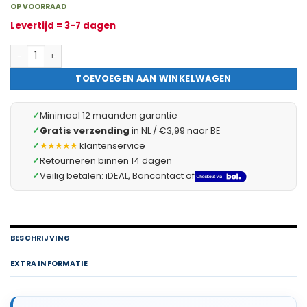
OP VOORRAAD
Levertijd = 3-7 dagen
Kerst LED Bal – RGB Kleurveranderende LED – Transparant – Kuns
TOEVOEGEN AAN WINKELWAGEN
✓
Minimaal 12 maanden garantie
✓
Gratis verzending
in NL / €3,99 naar BE
✓
★★★★★
klantenservice
✓
Retourneren binnen 14 dagen
✓
Veilig betalen: iDEAL, Bancontact of
BESCHRIJVING
EXTRA INFORMATIE