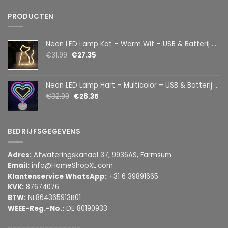
PRODUCTEN
Neon LED Lamp Kat – Warm Wit – USB & Batterij – Decoratieve Tafellamp voor Kinderkamer – 28,5 x 24,5 cm
€
31.99
€
27.35
Neon LED Lamp Hart – Multicolor – USB & Batterij – Hartvormige Sfeerlamp – Kinderkamer & Slaapkamer – 25,2 x 23 cm
€
32.99
€
28.35
BEDRIJFSGEGEVENS
Adres:
Afwateringskanaal 37, 9936AS, Farmsum
Email:
info@HomeShopXL.com
Klantenservice WhatsApp:
+31 6 39891665
KVK:
87674076
BTW:
NL864365913B01
WEEE-Reg.-No.:
DE 80190933
________________