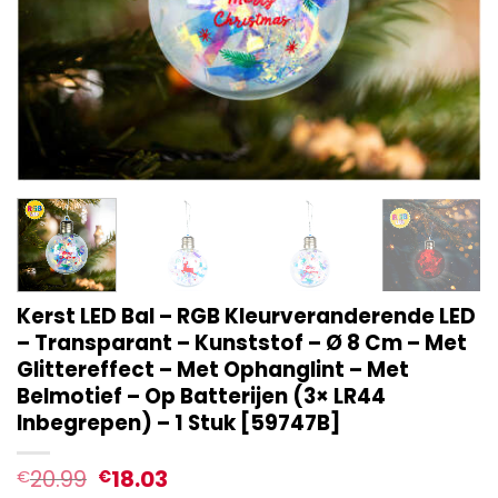
Kerst LED Bal – RGB Kleurveranderende LED
– Transparant – Kunststof – Ø 8 Cm – Met
Glittereffect – Met Ophanglint – Met
Belmotief – Op Batterijen (3× LR44
Inbegrepen) – 1 Stuk [59747B]
20.99
18.03
€
€