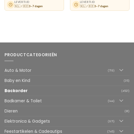
LEVERTIJD
LEVERTIJD
🇳🇱 / 🇧🇪
3–7 dagen
🇳🇱 / 🇧🇪
3–7 dagen
PRODUCTCATEGORIEËN
Auto & Motor
(719)
Baby en Kind
(35)
Backorder
(4521)
Badkamer & Toilet
(144)
Dieren
(81)
Elektronica & Gadgets
(971)
Feestartikelen & Cadeautips
(745)