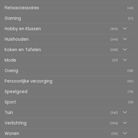
Fietsaccessoires
(44)
Gaming
(27)
Hobby en Klussen
(919)
Huishouden
(244)
Koken en Tafelen
(265)
Mode
(57)
Overig
(58)
Persoonlijke verzorging
(63)
Speelgoed
(76)
Sport
(18)
Tuin
(342)
Verlichting
(354)
Wonen
(312)