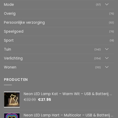
Mode
(57)
Overig
(76)
Persoonlijke verzorging
(63)
Speelgoed
(76)
Sport
(18)
Tuin
(342)
Verlichting
(354)
Wonen
(312)
PRODUCTEN
Neon LED Lamp Kat – Warm Wit – USB & Batterij – Decoratieve Tafellamp voor Kinderkamer – 28,5 x 24,5 cm
€
32.99
€
27.95
Neon LED Lamp Hart – Multicolor – USB & Batterij – Hartvormige Sfeerlamp – Kinderkamer & Slaapkamer – 25,2 x 23 cm