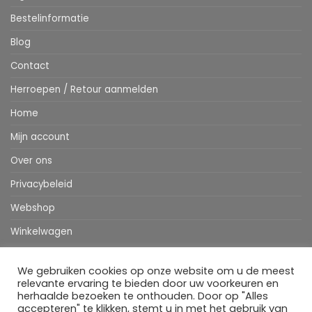
Bestelinformatie
Blog
Contact
Herroepen / Retour aanmelden
Home
Mijn account
Over ons
Privacybeleid
Webshop
Winkelwagen
We gebruiken cookies op onze website om u de meest
Stripe
MasterCard
IDeal
Bancontact
Klarna
Apple
Visa
relevante ervaring te bieden door uw voorkeuren en
Pay
herhaalde bezoeken te onthouden. Door op "Alles
accepteren" te klikken, stemt u in met het gebruik van
HOME
WEBSHOP
MIJN ACCOUNT
BESTELINFORMATIE
OVER ONS
BLOG