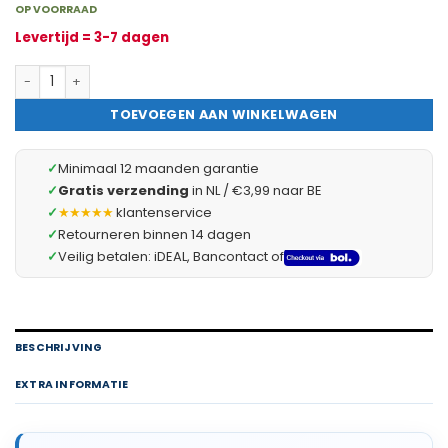
OP VOORRAAD
Levertijd = 3-7 dagen
Lichaamslijm Voor Glittertattoos – TyToo LunaStar Tattoo Lijm 
TOEVOEGEN AAN WINKELWAGEN
✓
Minimaal 12 maanden garantie
✓
Gratis verzending
in NL / €3,99 naar BE
✓
★★★★★
klantenservice
✓
Retourneren binnen 14 dagen
✓
Veilig betalen: iDEAL, Bancontact of
BESCHRIJVING
EXTRA INFORMATIE