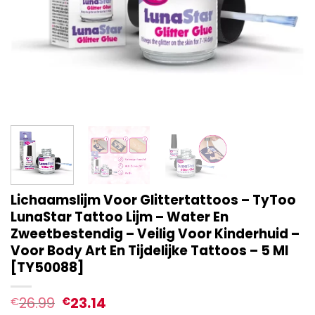
Lichaamslijm Voor Glittertattoos – TyToo
LunaStar Tattoo Lijm – Water En
Zweetbestendig – Veilig Voor Kinderhuid –
Voor Body Art En Tijdelijke Tattoos – 5 Ml
[TY50088]
26.99
23.14
€
€