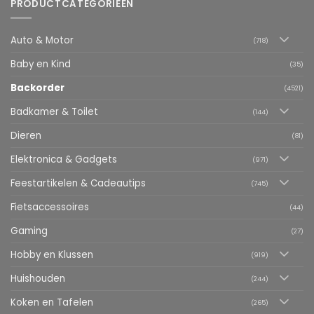
PRODUCTCATEGORIEËN
Auto & Motor
(718)
Baby en Kind
(35)
Backorder
(4521)
Badkamer & Toilet
(144)
Dieren
(81)
Elektronica & Gadgets
(971)
Feestartikelen & Cadeautips
(745)
Fietsaccessoires
(44)
Gaming
(27)
Hobby en Klussen
(919)
Huishouden
(244)
Koken en Tafelen
(265)