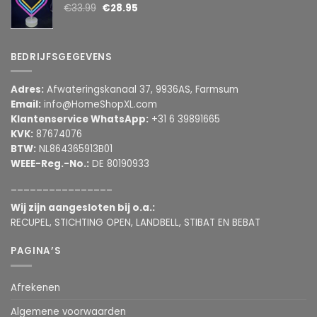
€
33.99
€
28.95
BEDRIJFSGEGEVENS
Adres:
Afwateringskanaal 37, 9936AS, Farmsum
Email:
info@HomeShopXL.com
Klantenservice WhatsApp:
+31 6 39891665
KVK:
87674076
BTW:
NL864365913B01
WEEE-Reg.-No.:
DE 80190933
________________
Wij zijn aangesloten bij o.a.:
RECUPEL, STICHTING OPEN, LANDBELL, STIBAT EN BEBAT
PAGINA’S
Afrekenen
Algemene voorwaarden