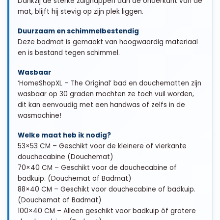
Dankzij de sterke zuignappen aan de onderkant van de
mat, blijft hij stevig op zijn plek liggen.
Duurzaam en schimmelbestendig
Deze badmat is gemaakt van hoogwaardig materiaal
en is bestand tegen schimmel.
Wasbaar
‘HomeShopXL – The Original’ bad en douchematten zijn
wasbaar op 30 graden mochten ze toch vuil worden,
dit kan eenvoudig met een handwas of zelfs in de
wasmachine!
Welke maat heb ik nodig?
53×53 CM – Geschikt voor de kleinere of vierkante
douchecabine (Douchemat)
70×40 CM – Geschikt voor de douchecabine of
badkuip. (Douchemat of Badmat)
88×40 CM – Geschikt voor douchecabine of badkuip.
(Douchemat of Badmat)
100×40 CM – Alleen geschikt voor badkuip óf grotere