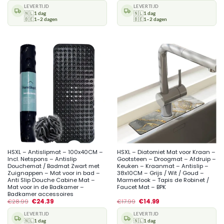
LEVERTIJD
LEVERTIJD
🇳🇱
1 dag
🇳🇱
1 dag
🇧🇪
1–2 dagen
🇧🇪
1–2 dagen
HSXL – Antislipmat – 100x40CM –
HSXL – Diatomiet Mat voor Kraan –
Incl. Netspons – Antislip
Gootsteen – Droogmat – Afdruip –
Douchemat / Badmat Zwart met
Keuken – Kraanmat – Antislip –
Zuignappen – Mat voor in bad –
38x10CM – Grijs / Wit / Goud –
Anti Slip Douche Cabine Mat –
Marmerlook – Tapis de Robinet /
Mat voor in de Badkamer –
Faucet Mat – BPK
Badkamer accessoires
€
28.99
€
24.39
€
17.99
€
14.99
LEVERTIJD
LEVERTIJD
🇳🇱
1 dag
🇳🇱
1 dag