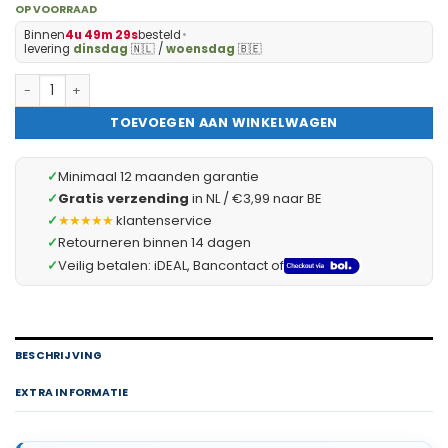
OP VOORRAAD
Binnen
4u 49m 29s
besteld
•
levering
dinsdag
🇳🇱 /
woensdag
🇧🇪
HSXL - Antislipmat - 88x40CM - Incl. Netspons - Antislip Douc
TOEVOEGEN AAN WINKELWAGEN
✓
Minimaal 12 maanden garantie
✓
Gratis verzending
in NL / €3,99 naar BE
✓
★★★★★
klantenservice
✓
Retourneren binnen 14 dagen
✓
Veilig betalen: iDEAL, Bancontact of
BESCHRIJVING
EXTRA INFORMATIE