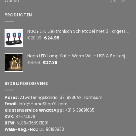
Wonen
(312)
PRODUCTEN
N’JOY LIFE Elektronisch Schietdoel met 3 Targets – Automatische Reset – Digitaal Scorebord – voor Foam Darts
€
28.99
€
24.99
Neon LED Lamp Kat – Warm Wit – USB & Batterij – Decoratieve Tafellamp voor Kinderkamer – 28,5 x 24,5 cm
€
31.99
€
27.35
BEDRIJFSGEGEVENS
Adres:
Afwateringskanaal 37, 9936AS, Farmsum
Email:
info@HomeShopXL.com
Klantenservice WhatsApp:
+31 6 39891665
KVK:
87674076
BTW:
NL864365913B01
WEEE-Reg.-No.:
DE 80190933