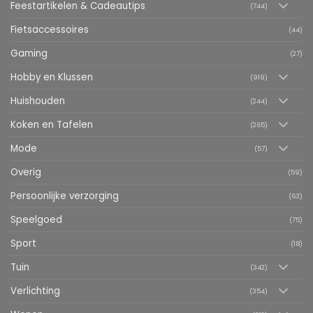
Feestartikelen & Cadeautips
(744)
Fietsaccessoires
(44)
Gaming
(27)
Hobby en Klussen
(919)
Huishouden
(244)
Koken en Tafelen
(265)
Mode
(57)
Overig
(59)
Persoonlijke verzorging
(63)
Speelgoed
(75)
Sport
(18)
Tuin
(342)
Verlichting
(354)