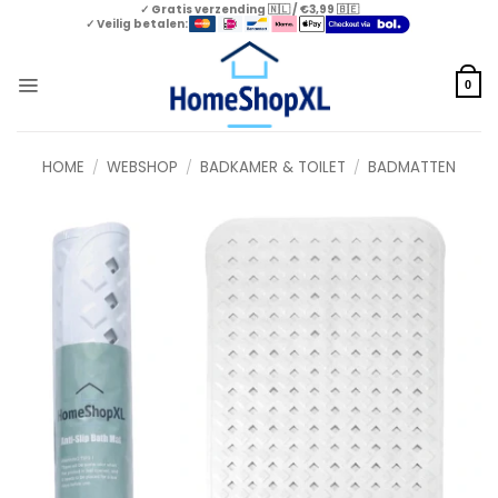
Skip
✓ Gratis verzending 🇳🇱 / €3,99 🇧🇪
✓ Veilig betalen:
to
content
0
HOME
/
WEBSHOP
/
BADKAMER & TOILET
/
BADMATTEN