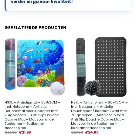
verder en ga voor kwaliteit!
GERELATEERDE PRODUCTEN
HSXL – Antislipmat – 53x53CM –
HSXL – Antislipmat – 88x40CM –
Incl. Netspons – Antislip
Incl. Netspons – Antislip
Douchemat voor Kinderen met
Douchemat / Badmat Zwart met
Zuignappen – Anti Slip Douche
Zuignappen – Mat voor in bad –
Cabine Mat – Mat voor in de
Anti Slip Douche Cabine Mat –
Badkamer – Badkamer
Mat voor in de Badkamer –
accessoires
Badkamer accessoires
€
25.99
€
21.99
€
27.99
€
24.00