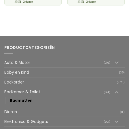
🇧🇪
1–2 dagen
🇧🇪
1–2 dagen
PRODUCTCATEGORIEËN
Auto & Motor
(719)
Baby en Kind
(35)
Backorder
(4521)
Badkamer & Toilet
(144)
Badmatten
Dieren
(81)
Elektronica & Gadgets
(971)