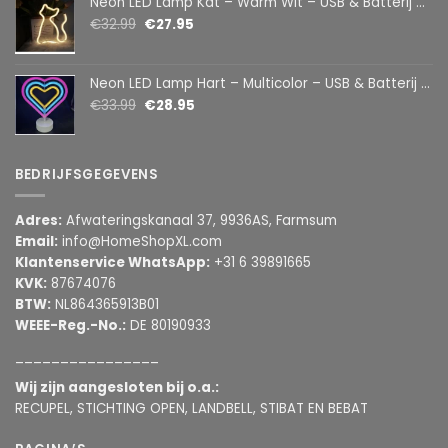
Neon LED Lamp Kat – Warm Wit – USB & Batterij – Decoratieve Tafellamp voor Kinderkamer – 28,5 x 24,5 cm
€
32.99
€
27.95
Neon LED Lamp Hart – Multicolor – USB & Batterij – Hartvormige Sfeerlamp – Kinderkamer & Slaapkamer – 25,2 x 23 cm
€
33.99
€
28.95
BEDRIJFSGEGEVENS
Adres:
Afwateringskanaal 37, 9936AS, Farmsum
Email:
info@HomeShopXL.com
Klantenservice WhatsApp:
+31 6 39891665
KVK:
87674076
BTW:
NL864365913B01
WEEE-Reg.-No.:
DE 80190933
________________
Wij zijn aangesloten bij o.a.:
RECUPEL, STICHTING OPEN, LANDBELL, STIBAT EN BEBAT