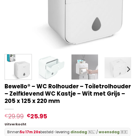
Bewello® – WC Rolhouder – Toiletrolhouder
– Zelfklevend WC Kastje – Wit met Grijs –
205 x 125 x 220 mm
29.99
25.95
€
€
Uitverkocht
Binnen
5u 17m 19s
besteld
•
levering
dinsdag
🇳🇱 /
woensdag
🇧🇪