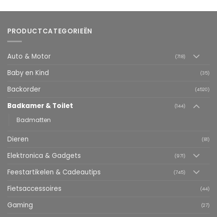
PRODUCTCATEGORIEËN
Auto & Motor
(718)
Baby en Kind
(35)
Backorder
(4520)
Badkamer & Toilet
(144)
Badmatten
Dieren
(81)
Elektronica & Gadgets
(971)
Feestartikelen & Cadeautips
(745)
Fietsaccessoires
(44)
Gaming
(27)