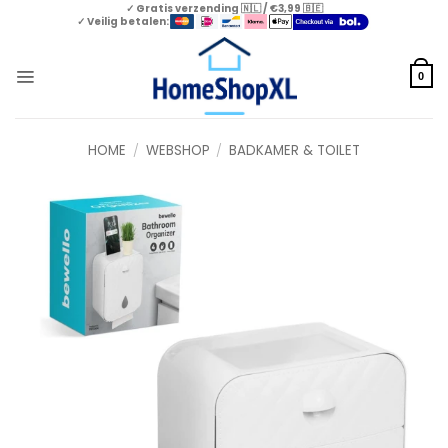
Skip
✓ Gratis verzending 🇳🇱 / €3,99 🇧🇪
✓ Veilig betalen:
to
content
0
HOME
/
WEBSHOP
/
BADKAMER & TOILET