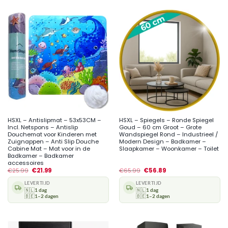
HSXL – Antislipmat – 53x53CM –
HSXL – Spiegels – Ronde Spiegel
Incl. Netspons – Antislip
Goud – 60 cm Groot – Grote
Douchemat voor Kinderen met
Wandspiegel Rond – Industrieel /
Zuignappen – Anti Slip Douche
Modern Design – Badkamer –
Cabine Mat – Mat voor in de
Slaapkamer – Woonkamer – Toilet
Badkamer – Badkamer
accessoires
€
25.99
€
21.99
€
65.99
€
56.89
LEVERTIJD
LEVERTIJD
🇳🇱
1 dag
🇳🇱
1 dag
🇧🇪
1–2 dagen
🇧🇪
1–2 dagen