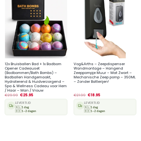
12x Bruisballen Bad + 1x Badbom
Vog&Arths – Zeepdispenser
Opener Cadeauset
Wandmontage – Hangend
(Badbommen/Bath Bombs) –
Zeeppompje Muur – Mat Zwart –
Badballen Handgemaakt,
Mechanische Zeep pomp – 350ML
Hydraterend & Huidverzorgend –
– Zonder Batterijen!
Spa & Wellness Cadeau voor Hem
/ Haar – Man / Vrouw
€
29.99
€
25.95
€
21.99
€
18.95
LEVERTIJD
LEVERTIJD
🇳🇱
1 dag
🇳🇱
1 dag
🇧🇪
1–2 dagen
🇧🇪
1–2 dagen