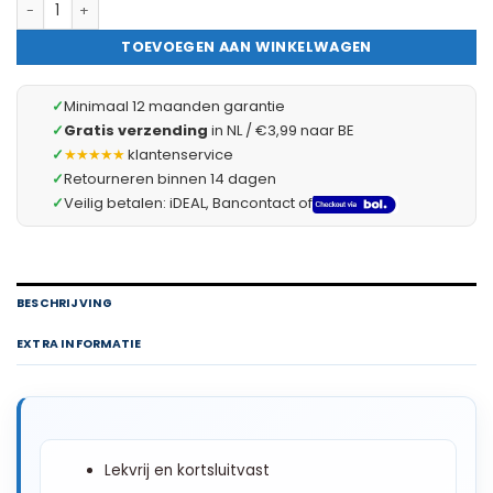
4x Mignon batterij Type: AA • R6 • Zn (Zink) 4 Stuks [18710B] hoe
TOEVOEGEN AAN WINKELWAGEN
✓
Minimaal 12 maanden garantie
✓
Gratis verzending
in NL / €3,99 naar BE
✓
★★★★★
klantenservice
✓
Retourneren binnen 14 dagen
✓
Veilig betalen: iDEAL, Bancontact of
BESCHRIJVING
EXTRA INFORMATIE
Lekvrij en kortsluitvast