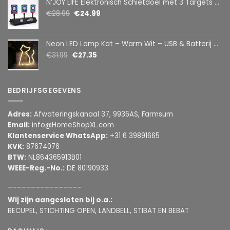
N’JOY LIFE Elektronisch Schietdoel met 3 Targets – Automatische Reset – Digitaal Scorebord – voor Foam Darts
€
28.99
€
24.99
Neon LED Lamp Kat – Warm Wit – USB & Batterij – Decoratieve Tafellamp voor Kinderkamer – 28,5 x 24,5 cm
€
31.99
€
27.35
BEDRIJFSGEGEVENS
Adres:
Afwateringskanaal 37, 9936AS, Farmsum
Email:
info@HomeShopXL.com
Klantenservice WhatsApp:
+31 6 39891665
KVK:
87674076
BTW:
NL864365913B01
WEEE-Reg.-No.:
DE 80190933
________________
Wij zijn aangesloten bij o.a.:
RECUPEL, STICHTING OPEN, LANDBELL, STIBAT EN BEBAT