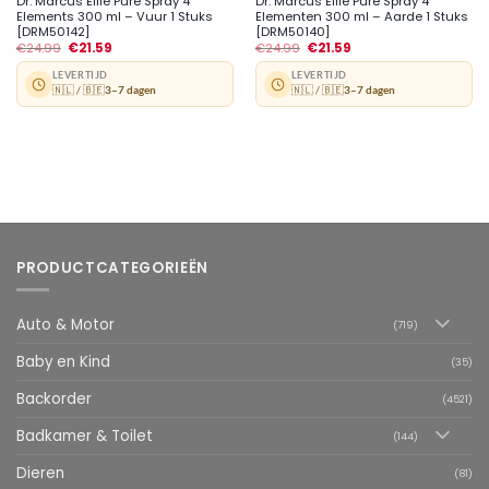
Dr. Marcus Ellie Pure Spray 4
Dr. Marcus Ellie Pure Spray 4
Elements 300 ml – Vuur 1 Stuks
Elementen 300 ml – Aarde 1 Stuks
[DRM50142]
[DRM50140]
€
24.99
€
21.59
€
24.99
€
21.59
LEVERTIJD
LEVERTIJD
🇳🇱 / 🇧🇪
3–7 dagen
🇳🇱 / 🇧🇪
3–7 dagen
PRODUCTCATEGORIEËN
Auto & Motor
(719)
Baby en Kind
(35)
Backorder
(4521)
Badkamer & Toilet
(144)
Dieren
(81)