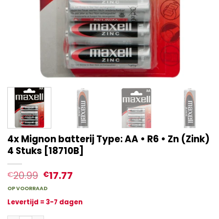
4x Mignon batterij Type: AA • R6 • Zn (Zink)
4 Stuks [18710B]
20.99
17.77
€
€
OP VOORRAAD
Levertijd = 3-7 dagen