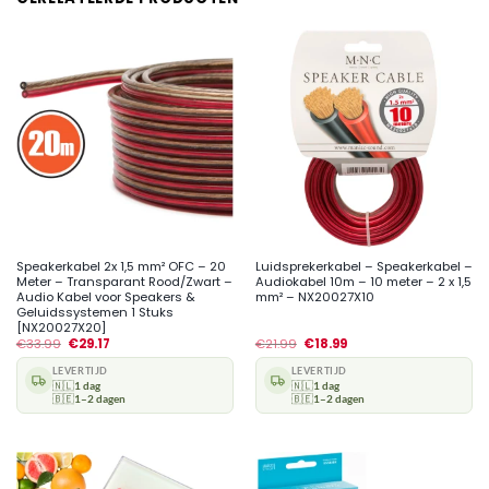
Speakerkabel 2x 1,5 mm² OFC – 20
Luidsprekerkabel – Speakerkabel –
Meter – Transparant Rood/Zwart –
Audiokabel 10m – 10 meter – 2 x 1,5
Audio Kabel voor Speakers &
mm² – NX20027X10
Geluidssystemen 1 Stuks
[NX20027X20]
€
33.99
€
29.17
€
21.99
€
18.99
LEVERTIJD
LEVERTIJD
🇳🇱
1 dag
🇳🇱
1 dag
🇧🇪
1–2 dagen
🇧🇪
1–2 dagen