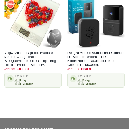
Vog&Arths – Digitale Precisie
Delight Video Deurbel met Camera
Keukenweegschaal –
En Wifi – Intercom – HD –
Weegschaal Keuken – 1gr -5kg -
Nachtzicht – Deurbellen met
Tarra Functie – Wit – BPK
Camera – 55385BK
€
21.99
€
18.99
€
73.99
€
63.91
LEVERTIJD
LEVERTIJD
🇳🇱
1 dag
🇳🇱
1 dag
🇧🇪
1–2 dagen
🇧🇪
1–2 dagen