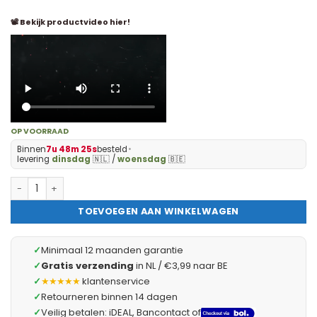
📽 Bekijk productvideo hier!
OP VOORRAAD
Binnen
7u 48m 24s
besteld
•
levering
dinsdag
🇳🇱 /
woensdag
🇧🇪
FAHRENHEIT - Heteluchtpistolen - Professioneel Heteluchtpisto
TOEVOEGEN AAN WINKELWAGEN
✓
Minimaal 12 maanden garantie
✓
Gratis verzending
in NL / €3,99 naar BE
✓
★★★★★
klantenservice
✓
Retourneren binnen 14 dagen
✓
Veilig betalen: iDEAL, Bancontact of