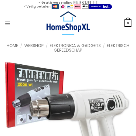
Skip
✓ Gratis verzending 🇳🇱 / €3,99 🇧🇪
✓ Veilig betalen:
to
content
0
HOME
/
WEBSHOP
/
ELEKTRONICA & GADGETS
/
ELEKTRISCH
GEREEDSCHAP