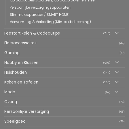
Oplaadkabels, Adapters, Oplaadblokken en meer
Persoonlijke verzorgingsapparaten
Slimme apparaten / SMART HOME
Verwarming & Verkoeling (Klimaatbeheersing)
Feestartikelen & Cadeautips
(745)
Fietsaccessoires
(44)
Gaming
(27)
Hobby en Klussen
(919)
Huishouden
(244)
Koken en Tafelen
(265)
Mode
(57)
Overig
(76)
Persoonlijke verzorging
(63)
Speelgoed
(76)