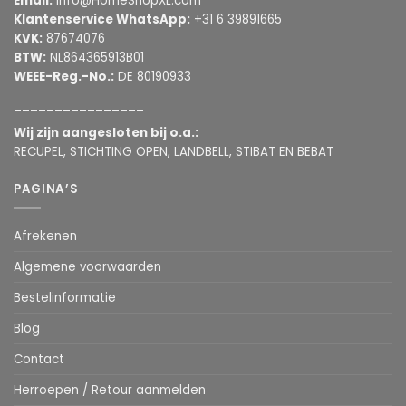
Email:
info@HomeShopXL.com
Klantenservice WhatsApp:
+31 6 39891665
KVK:
87674076
BTW:
NL864365913B01
WEEE-Reg.-No.:
DE 80190933
________________
Wij zijn aangesloten bij o.a.:
RECUPEL, STICHTING OPEN, LANDBELL, STIBAT EN BEBAT
PAGINA’S
Afrekenen
Algemene voorwaarden
Bestelinformatie
Blog
Contact
Herroepen / Retour aanmelden