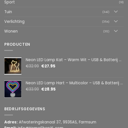
Sport
(18)
Tuin
(342)
Verlichting
(354)
Wonen
(312)
PRODUCTEN
Neon LED Lamp Kat – Warm Wit – USB & Batterij – Decoratieve Tafellamp voor Kinderkamer – 28,5 x 24,5 cm
€
32.99
€
27.95
Neon LED Lamp Hart – Multicolor – USB & Batterij – Hartvormige Sfeerlamp – Kinderkamer & Slaapkamer – 25,2 x 23 cm
€
33.99
€
28.95
BEDRIJFSGEGEVENS
Adres:
Afwateringskanaal 37, 9936AS, Farmsum