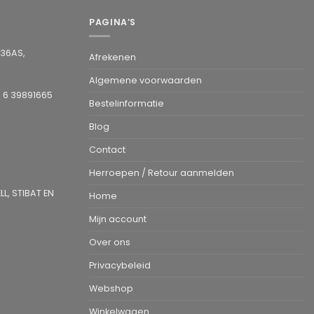
PAGINA’S
936AS,
Afrekenen
Algemene voorwaarden
1 6 39891665
Bestelinformatie
Blog
Contact
Herroepen / Retour aanmelden
L, STIBAT EN
Home
Mijn account
Over ons
Privacybeleid
Webshop
Winkelwagen