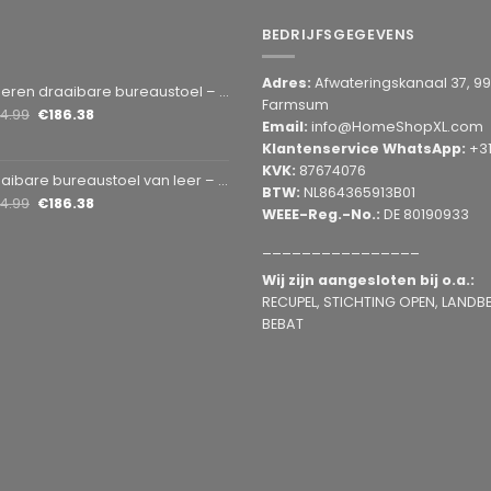
BEDRIJFSGEGEVENS
Adres:
Afwateringskanaal 37, 9
en draaibare bureaustoel – Grijs 1 Stuks [BMD1107GY]
Farmsum
14.99
€
186.38
Email:
info@HomeShopXL.com
Klantenservice WhatsApp:
+3
KVK:
87674076
bare bureaustoel van leer – bruin 1 Stuks [BMD1107BR]
BTW:
NL864365913B01
14.99
€
186.38
WEEE-Reg.-No.:
DE 80190933
________________
Wij zijn aangesloten bij o.a.:
RECUPEL, STICHTING OPEN, LANDBEL
BEBAT