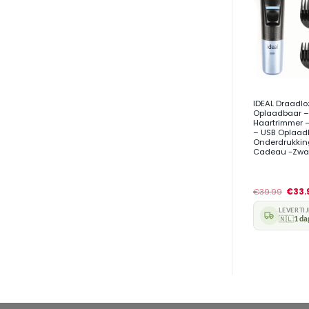
+
IDEAL Draadl
Oplaadbaar –
Haartrimmer 
– USB Oplaad
Onderdrukking
Cadeau -Zwa
€
39.99
€
33.
LEVERTI
🇳🇱
1 da