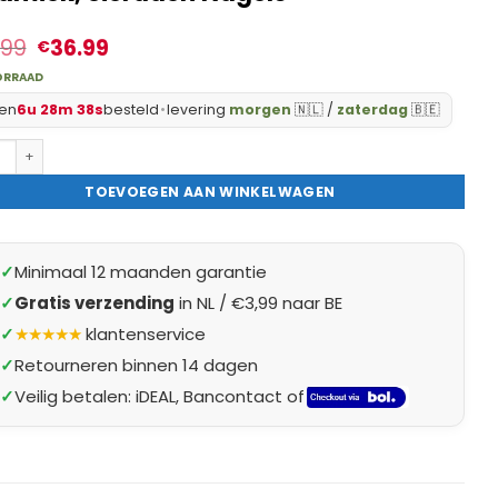
.99
36.99
€
ORRAAD
en
6u 28m 37s
besteld
•
levering
morgen
🇳🇱 /
zaterdag
🇧🇪
- Graveerset - Elektrische Graveerpen Draadloos / Graveergereedsch
TOEVOEGEN AAN WINKELWAGEN
✓
Minimaal 12 maanden garantie
✓
Gratis verzending
in NL / €3,99 naar BE
✓
★★★★★
klantenservice
✓
Retourneren binnen 14 dagen
✓
Veilig betalen: iDEAL, Bancontact of