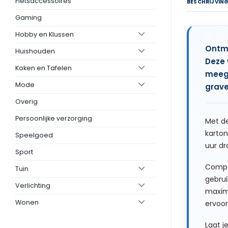
Fietsaccessoires
BESCHRIJVIN
Gaming
Hobby en Klussen
Ontmo
Huishouden
Deze 
Koken en Tafelen
meege
Mode
grave
Overig
Persoonlijke verzorging
Met de
karton
Speelgoed
uur dr
Sport
Compac
Tuin
gebrui
Verlichting
maxima
Wonen
ervoor
Laat j