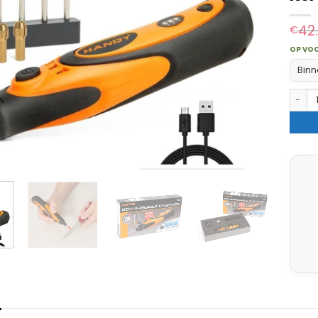
42
€
OP VO
Binn
HANDY 