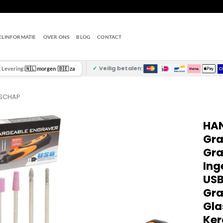
ELINFORMATIE
OVER ONS
BLOG
CONTACT
✓
Veilig betalen:
Levering:
🇳🇱 morgen
/
🇧🇪 za
DSCHAP
HAN
Gra
Gra
Ing
USB
Gra
Gla
Ker