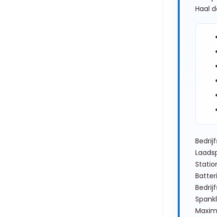
Haal d
Bedrij
Laadsp
Statio
Batter
Bedrij
Spank
Maxim