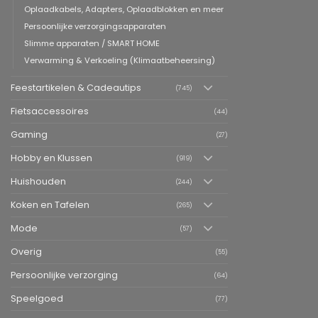
Oplaadkabels, Adapters, Oplaadblokken en meer
Persoonlijke verzorgingsapparaten
Slimme apparaten / SMART HOME
Verwarming & Verkoeling (Klimaatbeheersing)
Feestartikelen & Cadeautips
(745)
Fietsaccessoires
(44)
Gaming
(27)
Hobby en Klussen
(919)
Huishouden
(244)
Koken en Tafelen
(265)
Mode
(57)
Overig
(55)
Persoonlijke verzorging
(64)
Speelgoed
(77)