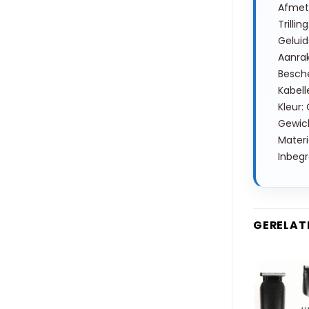
Afmeti
Trillin
Geluid
Aanrak
Besche
Kabell
Kleur:
Gewich
Materi
Inbegr
GERELAT