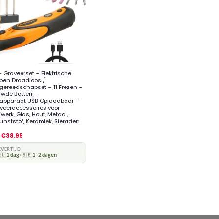
 Graveerset – Elektrische
pen Draadloos /
gereedschapset – 11 Frezen –
wde Batterij –
apparaat USB Oplaadbaar –
veeraccessoires voor
werk, Glas, Hout, Metaal,
Kunststof, Keramiek, Sieraden
€
38.95
EVERTIJD
🇱
1 dag
🇧🇪
1–2 dagen
•