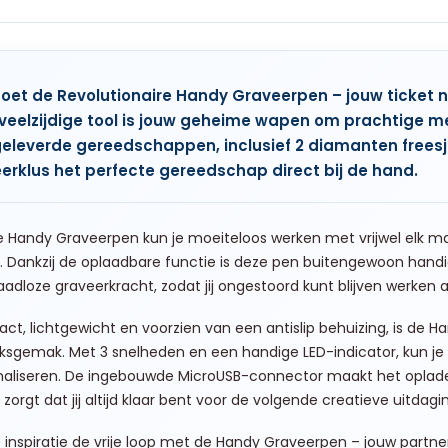
G
et de Revolutionaire Handy Graveerpen – jouw ticket 
veelzijdige tool is jouw geheime wapen om prachtige m
leverde gereedschappen, inclusief 2 diamanten freesjes e
erklus het perfecte gereedschap direct bij de hand.
 Handy Graveerpen kun je moeiteloos werken met vrijwel elk mate
. Dankzij de oplaadbare functie is deze pen buitengewoon handig 
aadloze graveerkracht, zodat jij ongestoord kunt blijven werken aan
t, lichtgewicht en voorzien van een antislip behuizing, is de
ksgemak. Met 3 snelheden en een handige LED-indicator, kun je 
liseren. De ingebouwde MicroUSB-connector maakt het opladen ee
 zorgt dat jij altijd klaar bent voor de volgende creatieve uitdagi
e inspiratie de vrije loop met de Handy Graveerpen – jouw part