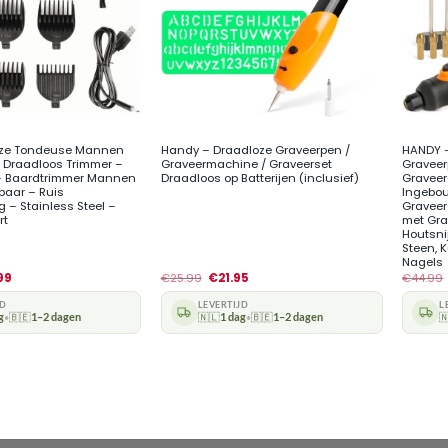
+
+
oze Tondeuse Mannen
Handy – Draadloze Graveerpen /
HANDY –
 Draadloos Trimmer –
Graveermachine / Graveerset
Graveer
– Baardtrimmer Mannen
Draadloos op Batterijen (inclusief)
Graveer
baar – Ruis
Ingebou
 – Stainless Steel –
Graveer
rt
met Gra
Houtsnij
Steen, 
Nagels
99
€
25.99
€
21.95
€
44.99
JD
LEVERTIJD
L
g
🇧🇪
1–2 dagen
🇳🇱
1 dag
🇧🇪
1–2 dagen

•
•