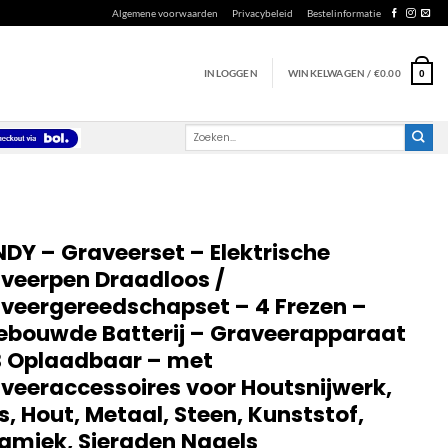
Algemene voorwaarden
Privacybeleid
Bestelinformatie
INLOGGEN
WINKELWAGEN /
€
0.00
0
Zoeken
naar:
DY – Graveerset – Elektrische
veerpen Draadloos /
veergereedschapset – 4 Frezen –
ebouwde Batterij – Graveerapparaat
 Oplaadbaar – met
veeraccessoires voor Houtsnijwerk,
s, Hout, Metaal, Steen, Kunststof,
amiek, Sieraden Nagels