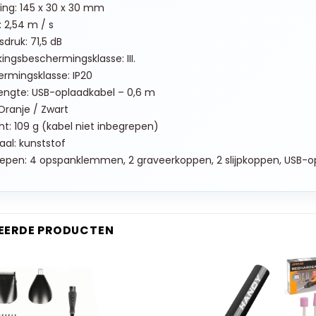
ng: 145 x 30 x 30 mm
g: 2,54 m / s
sdruk: 71,5 dB
ingsbeschermingsklasse: III.
rmingsklasse: IP20
engte: USB-oplaadkabel – 0,6 m
 Oranje / Zwart
t: 109 g (kabel niet inbegrepen)
aal: kunststof
epen: 4 opspanklemmen, 2 graveerkoppen, 2 slijpkoppen, USB-o
EERDE PRODUCTEN