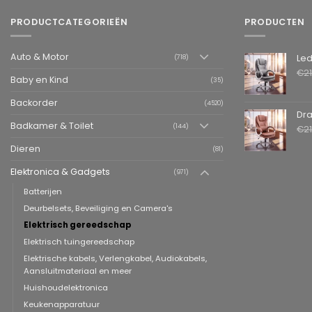
PRODUCTCATEGORIEËN
PRODUCTEN
Auto & Motor
Leder
(718)
€
2
Baby en Kind
(35)
Backorder
(4520)
Draai
Badkamer & Toilet
(144)
€
2
Dieren
(81)
Elektronica & Gadgets
(971)
Batterijen
Deurbelsets, Beveiliging en Camera's
Elektrisch gereedschap
Elektrisch tuingereedschap
Elektrische kabels, Verlengkabel, Audiokabels,
Aansluitmateriaal en meer
Huishoudelektronica
Keukenapparatuur