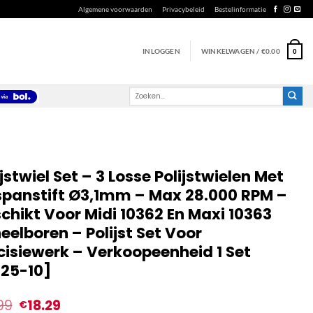
Algemene voorwaarden
Privacybeleid
Bestelinformatie
INLOGGEN
WINKELWAGEN /
€
0.00
0
Zoeken
naar:
ijstwiel Set – 3 Losse Polijstwielen Met
panstift Ø3,1mm – Max 28.000 RPM –
chikt Voor Midi 10362 En Maxi 10363
eelboren – Polijst Set Voor
cisiewerk – Verkoopeenheid 1 Set
125-10]
99
18.29
€