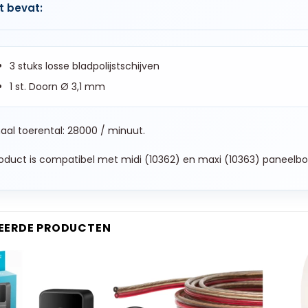
t bevat:
3 stuks losse bladpolijstschijven
1 st. Doorn Ø 3,1 mm
al toerental: 28000 / minuut.
oduct is compatibel met midi (10362) en maxi (10363) paneelb
EERDE PRODUCTEN