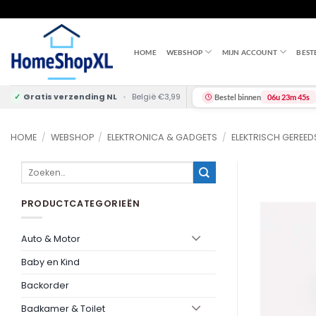
Skip
to
content
HOME
WEBSHOP
MIJN ACCOUNT
BEST
✓
Gratis verzending NL
•
België €3,99
Bestel binnen
06u 23m 45s
HOME
/
WEBSHOP
/
ELEKTRONICA & GADGETS
/
ELEKTRISCH GEREE
Zoeken
naar:
PRODUCTCATEGORIEËN
Auto & Motor
Baby en Kind
Backorder
Badkamer & Toilet