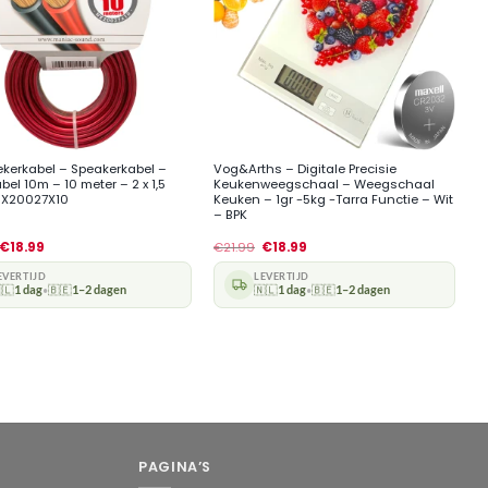
+
ekerkabel – Speakerkabel –
Vog&Arths – Digitale Precisie
el 10m – 10 meter – 2 x 1,5
Keukenweegschaal – Weegschaal
NX20027X10
Keuken – 1gr -5kg -Tarra Functie – Wit
– BPK
€
18.99
€
21.99
€
18.99
EVERTIJD
LEVERTIJD
🇱
1 dag
🇧🇪
1–2 dagen
🇳🇱
1 dag
🇧🇪
1–2 dagen
•
•
PAGINA’S