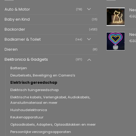
Auto & Motor
Neon LED L
(718)
€
3
Baby en Kind
(35)
Backorder
(4520)
Neon LED La
Badkamer & Toilet
(144)
€
3
Dieren
(81)
Elektronica & Gadgets
(971)
Batterijen
Deurbelsets, Beveiliging en Camera's
Elektrisch gereedschap
Elektrisch tuingereedschap
Elektrische kabels, Verlengkabel, Audiokabels,
Aansluitmateriaal en meer
Huishoudelektronica
Keukenapparatuur
Oplaadkabels, Adapters, Oplaadblokken en meer
Persoonlijke verzorgingsapparaten