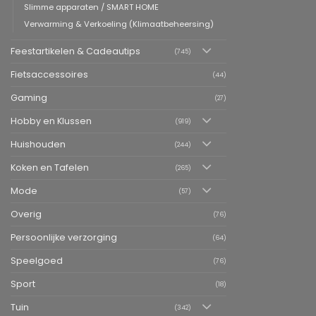
Slimme apparaten / SMART HOME
Verwarming & Verkoeling (Klimaatbeheersing)
Feestartikelen & Cadeautips
(745)
Fietsaccessoires
(44)
Gaming
(27)
Hobby en Klussen
(919)
Huishouden
(244)
Koken en Tafelen
(265)
Mode
(57)
Overig
(76)
Persoonlijke verzorging
(64)
Speelgoed
(76)
Sport
(18)
Tuin
(342)