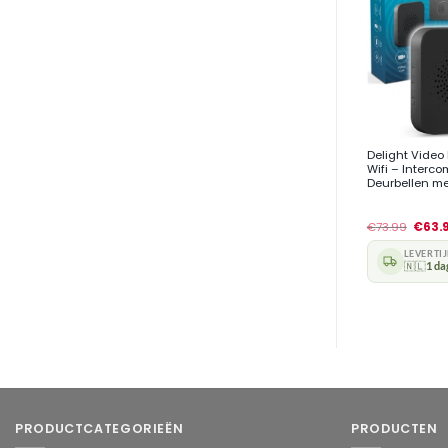
+
Delight Video
Wifi – Interc
Deurbellen m
€
73.99
€
63.
LEVERTI
🇳🇱
1 da
PRODUCTCATEGORIEËN
PRODUCTEN