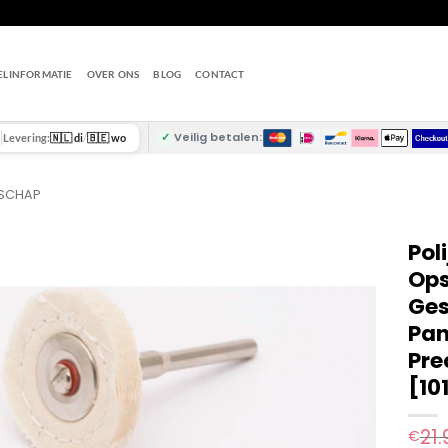
ELINFORMATIE
OVER ONS
BLOG
CONTACT
✓
Veilig betalen:
Levering:
🇳🇱 di
/
🇧🇪 wo
DSCHAP
Pol
Ops
Ges
Pan
Pre
[10
21.
€