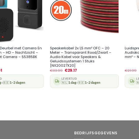
+
+
 Deurbel met Camera En
Speakerkabel 2x 1,5 mm² OFC – 20
Luidspr
om – HD – Nachtzicht –
Meter – Transparant Rood/Zwart –
Audiokab
et Camera – 55385BK
Audio Kabel voor Speakers &
mm² – 
Geluidssystemen 1 Stuks
[NX20027X20]
91
€
33.99
€
29.17
€
21.99
JD
LEVERTIJD
L
g
🇧🇪
1–2 dagen
🇳🇱
1 dag
🇧🇪
1–2 dagen

•
•
BEDRIJFSGEGEVENS