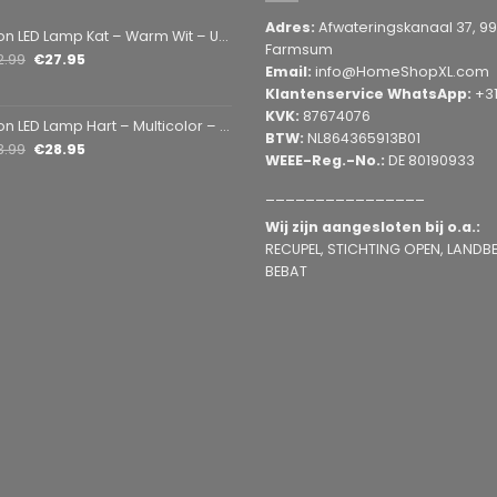
Adres:
Afwateringskanaal 37, 9
amp Kat – Warm Wit – USB & Batterij – Decoratieve Tafellamp voor Kinderkamer – 28,5 x 24,5 cm
Farmsum
2.99
€
27.95
Email:
info@HomeShopXL.com
Klantenservice WhatsApp:
+3
KVK:
87674076
mp Hart – Multicolor – USB & Batterij – Hartvormige Sfeerlamp – Kinderkamer & Slaapkamer – 25,2 x 23 cm
BTW:
NL864365913B01
3.99
€
28.95
WEEE-Reg.-No.:
DE 80190933
________________
Wij zijn aangesloten bij o.a.:
RECUPEL, STICHTING OPEN, LANDBEL
BEBAT