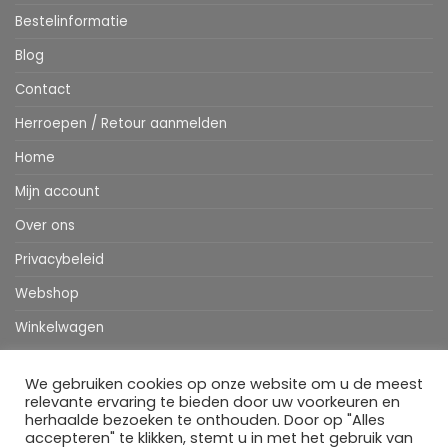
Bestelinformatie
Blog
Contact
Herroepen / Retour aanmelden
Home
Mijn account
Over ons
Privacybeleid
Webshop
Winkelwagen
We gebruiken cookies op onze website om u de meest
Stripe
MasterCard
IDeal
Bancontact
Klarna
Apple
Visa
relevante ervaring te bieden door uw voorkeuren en
Pay
herhaalde bezoeken te onthouden. Door op "Alles
accepteren" te klikken, stemt u in met het gebruik van
HOME
WEBSHOP
MIJN ACCOUNT
BESTELINFORMATIE
OVER ONS
BLOG