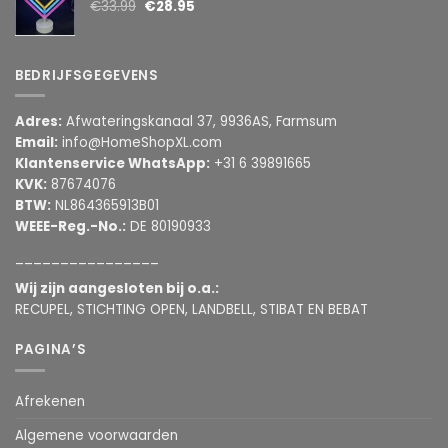
€
33.99
€
28.95
BEDRIJFSGEGEVENS
Adres:
Afwateringskanaal 37, 9936AS, Farmsum
Email:
info@HomeShopXL.com
Klantenservice WhatsApp:
+31 6 39891665
KVK:
87674076
BTW:
NL864365913B01
WEEE-Reg.-No.:
DE 80190933
________________
Wij zijn aangesloten bij o.a.:
RECUPEL, STICHTING OPEN, LANDBELL, STIBAT EN BEBAT
PAGINA’S
Afrekenen
Algemene voorwaarden