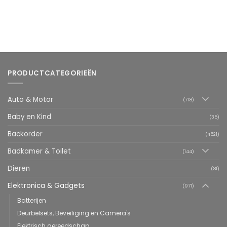
PRODUCTCATEGORIEËN
Auto & Motor
(718)
Baby en Kind
(35)
Backorder
(4521)
Badkamer & Toilet
(144)
Dieren
(81)
Elektronica & Gadgets
(971)
Batterijen
Deurbelsets, Beveiliging en Camera's
Elektrisch gereedschap