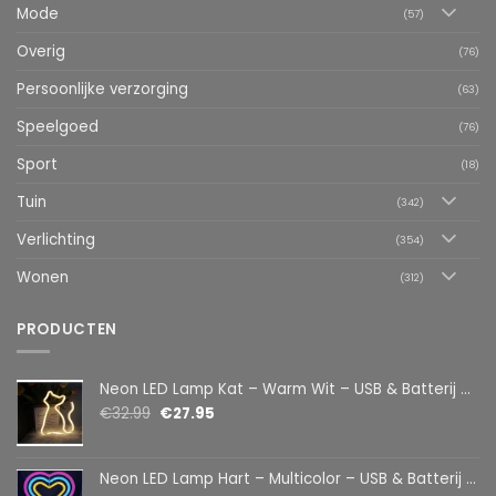
Mode
(57)
Overig
(76)
Persoonlijke verzorging
(63)
Speelgoed
(76)
Sport
(18)
Tuin
(342)
Verlichting
(354)
Wonen
(312)
PRODUCTEN
Neon LED Lamp Kat – Warm Wit – USB & Batterij – Decoratieve Tafellamp voor Kinderkamer – 28,5 x 24,5 cm
€
32.99
€
27.95
Neon LED Lamp Hart – Multicolor – USB & Batterij – Hartvormige Sfeerlamp – Kinderkamer & Slaapkamer – 25,2 x 23 cm