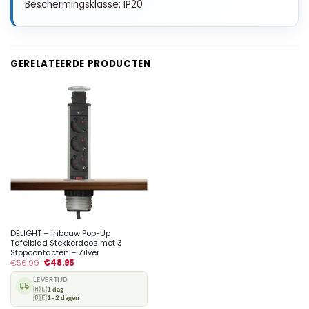
Beschermingsklasse: IP20
GERELATEERDE PRODUCTEN
DELIGHT – Inbouw Pop-Up
Tafelblad Stekkerdoos met 3
Stopcontacten – Zilver
€
56.99
€
48.95
LEVERTIJD
🇳🇱
1 dag
🇧🇪
1–2 dagen