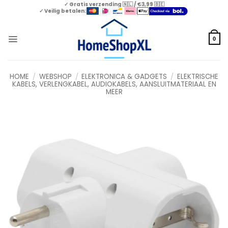
Skip
✓ Gratis verzending 🇳🇱 / €3,99 🇧🇪
✓ Veilig betalen:
to
content
0
HOME
/
WEBSHOP
/
ELEKTRONICA & GADGETS
/
ELEKTRISCHE
KABELS, VERLENGKABEL, AUDIOKABELS, AANSLUITMATERIAAL EN
MEER