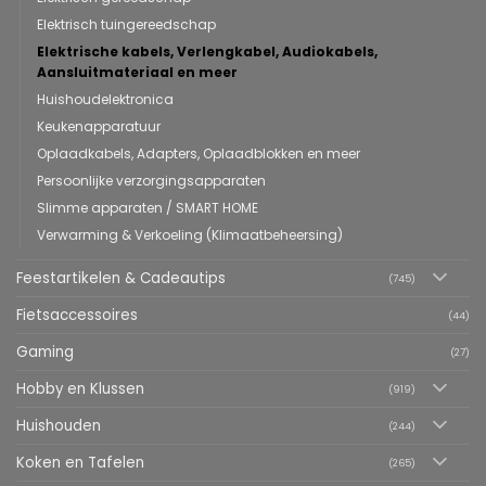
Elektrisch tuingereedschap
Elektrische kabels, Verlengkabel, Audiokabels,
Aansluitmateriaal en meer
Huishoudelektronica
Keukenapparatuur
Oplaadkabels, Adapters, Oplaadblokken en meer
Persoonlijke verzorgingsapparaten
Slimme apparaten / SMART HOME
Verwarming & Verkoeling (Klimaatbeheersing)
Feestartikelen & Cadeautips
(745)
Fietsaccessoires
(44)
Gaming
(27)
Hobby en Klussen
(919)
Huishouden
(244)
Koken en Tafelen
(265)