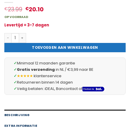
23.99
20.10
€
€
OP VOORRAAD
Levertijd = 3-7 dagen
3-Voudige T-Stekker Met Randaarde – Wandverdeler In T-Vorm M
TOEVOEGEN AAN WINKELWAGEN
✓
Minimaal 12 maanden garantie
✓
Gratis verzending
in NL / €3,99 naar BE
✓
★★★★★
klantenservice
✓
Retourneren binnen 14 dagen
✓
Veilig betalen: iDEAL, Bancontact of
BESCHRIJVING
EXTRA INFORMATIE