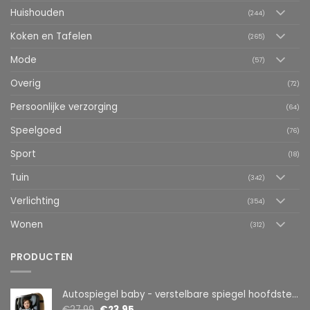
Huishouden
(244)
Koken en Tafelen
(265)
Mode
(57)
Overig
(72)
Persoonlijke verzorging
(64)
Speelgoed
(76)
Sport
(18)
Tuin
(342)
Verlichting
(354)
Wonen
(312)
PRODUCTEN
Autospiegel baby - verstelbare spiegel hoofdsteun achterbank - veiligheidsspiegel - baby en kids - 19 x 30cm - 360 graden draaibaar - zwart
€
27.99
€
23.95