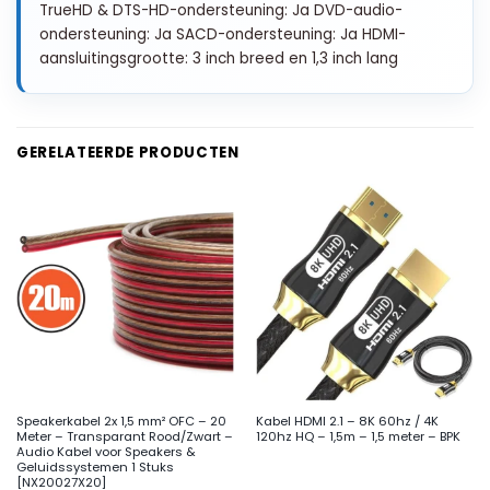
TrueHD & DTS-HD-ondersteuning: Ja DVD-audio-
ondersteuning: Ja SACD-ondersteuning: Ja HDMI-
aansluitingsgrootte: 3 inch breed en 1,3 inch lang
GERELATEERDE PRODUCTEN
Speakerkabel 2x 1,5 mm² OFC – 20
Kabel HDMI 2.1 – 8K 60hz / 4K
Meter – Transparant Rood/Zwart –
120hz HQ – 1,5m – 1,5 meter – BPK
Audio Kabel voor Speakers &
Geluidssystemen 1 Stuks
[NX20027X20]