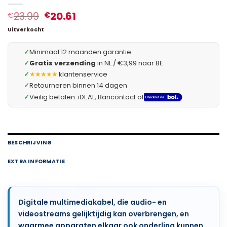
23.99
20.61
€
€
Uitverkocht
✓
Minimaal 12 maanden garantie
✓
Gratis verzending
in NL / €3,99 naar BE
✓
★★★★★
klantenservice
✓
Retourneren binnen 14 dagen
✓
Veilig betalen: iDEAL, Bancontact of
BESCHRIJVING
EXTRA INFORMATIE
Digitale multimediakabel, die audio- en
videostreams gelijktijdig kan overbrengen, en
waarmee apparaten elkaar ook onderling kunnen