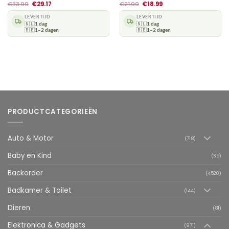
€
33.99
€
29.17
€
21.99
€
18.99
LEVERTIJD
LEVERTIJD
🇳🇱
1 dag
🇳🇱
1 dag
🇧🇪
1–2 dagen
🇧🇪
1–2 dagen
PRODUCTCATEGORIEËN
Auto & Motor
(718)
Baby en Kind
(35)
Backorder
(4520)
Badkamer & Toilet
(144)
Dieren
(81)
Elektronica & Gadgets
(971)