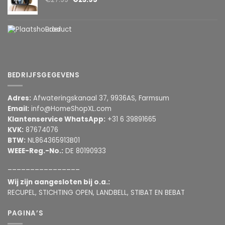
Product
BEDRIJFSGEGEVENS
Adres:
Afwateringskanaal 37, 9936AS, Farmsum
Email:
info@HomeShopXL.com
Klantenservice WhatsApp:
+31 6 39891665
KVK:
87674076
BTW:
NL864365913B01
WEEE-Reg.-No.:
DE 80190933
________________
Wij zijn aangesloten bij o.a.:
RECUPEL, STICHTING OPEN, LANDBELL, STIBAT EN BEBAT
PAGINA’S