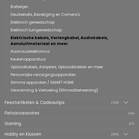
Batterijen
Deurbelsets, Beveiliging en Camera's
Elektrisch gereedschap
Elektrisch tuingereedschap
Elektrische kabels, Verlengkabel, Audiokabels,
Aansluitmateriaal en meer
Huishoudelektronica
Keukenapparatuur
Oplaadkabels, Adapters, Oplaadblokken en meer
Persoonlijke verzorgingsapparaten
Slimme apparaten / SMART HOME
Verwarming & Verkoeling (Klimaatbeheersing)
Feestartikelen & Cadeautips
(745)
Fietsaccessoires
(44)
Gaming
(27)
Hobby en Klussen
(919)