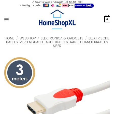
Skip
✓ Gratis verzending 🇳🇱 / €3,99 🇧🇪
✓ Veilig betalen:
to
content
0
HOME
/
WEBSHOP
/
ELEKTRONICA & GADGETS
/
ELEKTRISCHE
KABELS, VERLENGKABEL, AUDIOKABELS, AANSLUITMATERIAAL EN
MEER