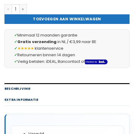
Banana Stekker Zwart – Goud Vergulde Banana Plug – Banaanst
TOEVOEGEN AAN WINKELWAGEN
✓
Minimaal 12 maanden garantie
✓
Gratis verzending
in NL / €3,99 naar BE
✓
★★★★★
klantenservice
✓
Retourneren binnen 14 dagen
✓
Veilig betalen: iDEAL, Bancontact of
BESCHRIJVING
EXTRA INFORMATIE