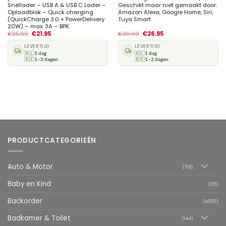
Snellader – USB A & USB C Lader –
Geschikt maar niet gemaakt door:
Oplaadblok – Quick charging
Amazon Alexa, Google Home, Siri,
(QuickCharge 3.0 + PowerDelivery
Tuya Smart
20W) – max. 3A – BPK
€
25.99
€
21.95
€
30.99
€
26.95
LEVERTIJD
LEVERTIJD
🇳🇱
1 dag
🇳🇱
1 dag
🇧🇪
1–2 dagen
🇧🇪
1–2 dagen
PRODUCTCATEGORIEËN
Auto & Motor
(718)
Baby en Kind
(35)
Backorder
(4520)
Badkamer & Toilet
(144)