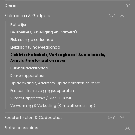
Dieren
(81)
Elektronica & Gadgets
(971)
Batterijen
Deurbelsets, Beveiliging en Camera's
Elektrisch gereedschap
Elektrisch tuingereedschap
Elektrische kabels, Verlengkabel, Audiokabels,
Aansluitmateriaal en meer
Huishoudelektronica
Keukenapparatuur
Oplaadkabels, Adapters, Oplaadblokken en meer
Persoonlijke verzorgingsapparaten
Slimme apparaten / SMART HOME
Verwarming & Verkoeling (Klimaatbeheersing)
Feestartikelen & Cadeautips
(745)
Fietsaccessoires
(44)