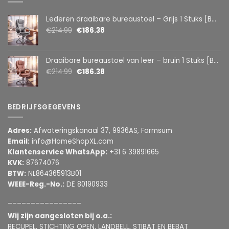
Lederen draaibare bureaustoel – Grijs 1 Stuks [BMD1107GY]
€
214.99
€
186.38
Draaibare bureaustoel van leer – bruin 1 Stuks [BMD1107BR]
€
214.99
€
186.38
BEDRIJFSGEGEVENS
Adres:
Afwateringskanaal 37, 9936AS, Farmsum
Email:
info@HomeShopXL.com
Klantenservice WhatsApp:
+31 6 39891665
KVK:
87674076
BTW:
NL864365913B01
WEEE-Reg.-No.:
DE 80190933
________________
Wij zijn aangesloten bij o.a.:
RECUPEL, STICHTING OPEN, LANDBELL, STIBAT EN BEBAT