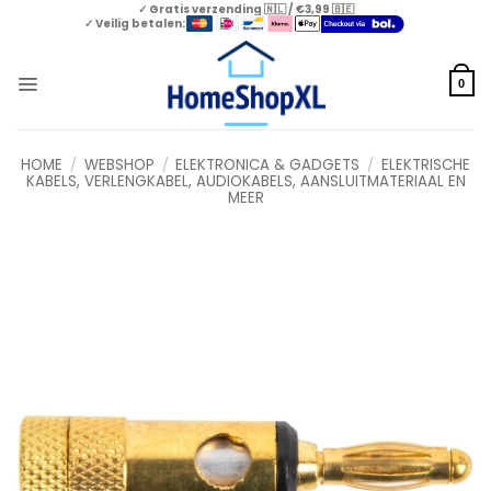
Skip
✓ Gratis verzending 🇳🇱 / €3,99 🇧🇪
✓ Veilig betalen:
to
content
0
HOME
/
WEBSHOP
/
ELEKTRONICA & GADGETS
/
ELEKTRISCHE
KABELS, VERLENGKABEL, AUDIOKABELS, AANSLUITMATERIAAL EN
MEER