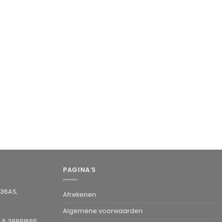
PAGINA’S
936AS,
Afrekenen
Algemene voorwaarden
1 6 39891665