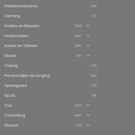
Fietsaccessoires
(44)
Gaming
(27)
Hobby en Klussen
(919)
Huishouden
(244)
Koken en Tafelen
(265)
Mode
(57)
Overig
(76)
Persoonlijke verzorging
(64)
Speelgoed
(76)
Sport
(18)
Tuin
(342)
Verlichting
(354)
Wonen
(312)