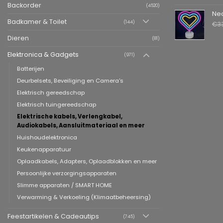
Backorder
(4520)
Neon LED La
Badkamer & Toilet
(144)
€
3
Dieren
(81)
Elektronica & Gadgets
(971)
Batterijen
Deurbelsets, Beveiliging en Camera's
Elektrisch gereedschap
Elektrisch tuingereedschap
Elektrische kabels, Verlengkabel,
Audiokabels, Aansluitmateriaal en meer
Huishoudelektronica
Keukenapparatuur
Oplaadkabels, Adapters, Oplaadblokken en meer
Persoonlijke verzorgingsapparaten
Slimme apparaten / SMART HOME
Verwarming & Verkoeling (Klimaatbeheersing)
Feestartikelen & Cadeautips
(745)