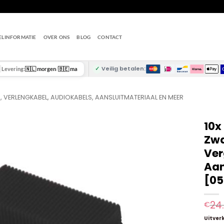
ELINFORMATIE
OVER ONS
BLOG
CONTACT
✓
Veilig betalen:
Levering:
🇳🇱 morgen
/
🇧🇪 ma
S, VERLENGKABEL, AUDIOKABELS, AANSLUITMATERIAAL EN MEER
10x
Zwa
Ver
Aan
[05
24
€
Uitver