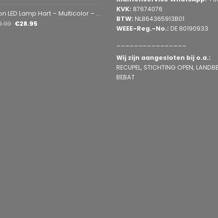
KVK:
87674076
mp Hart – Multicolor – USB & Batterij – Hartvormige Sfeerlamp – Kinderkamer & Slaapkamer – 25,2 x 23 cm
BTW:
NL864365913B01
3.99
€
28.95
WEEE-Reg.-No.:
DE 80190933
________________
Wij zijn aangesloten bij o.a.:
RECUPEL, STICHTING OPEN, LANDBEL
BEBAT