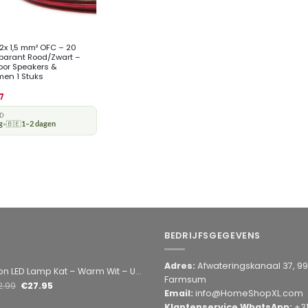
2x 1,5 mm² OFC – 20
parant Rood/Zwart –
oor Speakers &
men 1 Stuks
]
17
JD
g
🇧🇪
1–2 dagen
•
BEDRIJFSGEGEVENS
Adres:
Afwateringskanaal 37, 9
amp Kat – Warm Wit – USB & Batterij – Decoratieve Tafellamp voor Kinderkamer – 28,5 x 24,5 cm
Farmsum
2.99
€
27.95
Email:
info@HomeShopXL.com
Klantenservice WhatsApp:
+3