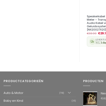
+
Speakerkabel 
Meter – Trans
Audio Kabel v
Geluidssyste
[NX20027X20
€
33.99
€
29.
LEVERTI
🇳🇱
1 da
PRODUCTCATEGORIEËN
PRODUCTEN
Auto & Motor
Neon LED L
(718)
€
3
Baby en Kind
(35)