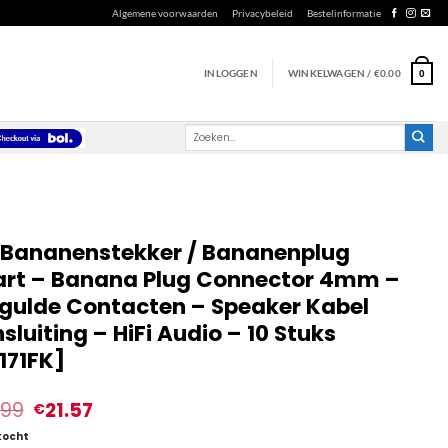
Algemene voorwaarden
Privacybeleid
Bestelinformatie
INLOGGEN
WINKELWAGEN /
€
0.00
0
Zoeken
naar:
 Bananenstekker / Bananenplug
rt – Banana Plug Connector 4mm –
gulde Contacten – Speaker Kabel
sluiting – HiFi Audio – 10 Stuks
171FK]
.99
21.57
€
kocht