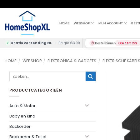
Skip
to
content
HOME
WEBSHOP
MIJN ACCOUNT
BEST
✓
Gratis verzending NL
•
België €3,99
Bestel binnen
00u 11m 22s
HOME
/
WEBSHOP
/
ELEKTRONICA & GADGETS
/
ELEKTRISCHE KABEL
Zoeken
naar:
PRODUCTCATEGORIEËN
Auto & Motor
Baby en Kind
Backorder
Badkamer & Toilet