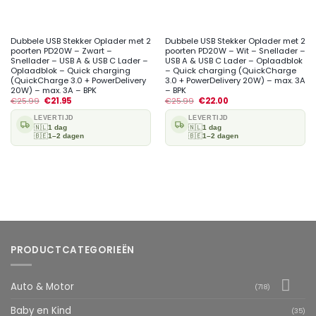
Dubbele USB Stekker Oplader met 2
Dubbele USB Stekker Oplader met 2
poorten PD20W – Zwart –
poorten PD20W – Wit – Snellader –
Snellader – USB A & USB C Lader –
USB A & USB C Lader – Oplaadblok
Oplaadblok – Quick charging
– Quick charging (QuickCharge
(QuickCharge 3.0 + PowerDelivery
3.0 + PowerDelivery 20W) – max. 3A
20W) – max. 3A – BPK
– BPK
€
25.99
€
21.95
€
25.99
€
22.00
LEVERTIJD
LEVERTIJD
🇳🇱
1 dag
🇳🇱
1 dag
🇧🇪
1–2 dagen
🇧🇪
1–2 dagen
PRODUCTCATEGORIEËN
Auto & Motor
(718)
Baby en Kind
(35)