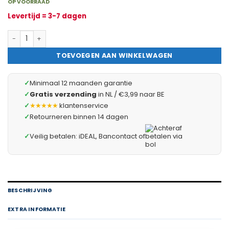
OP VOORRAAD
Levertijd = 3-7 dagen
10x F-Connector Koppelstuk – F Female naar Female – Coax Ante
TOEVOEGEN AAN WINKELWAGEN
✓
Minimaal 12 maanden garantie
✓
Gratis verzending
in NL / €3,99 naar BE
✓
★★★★★
klantenservice
✓
Retourneren binnen 14 dagen
✓
Veilig betalen: iDEAL, Bancontact of
BESCHRIJVING
EXTRA INFORMATIE