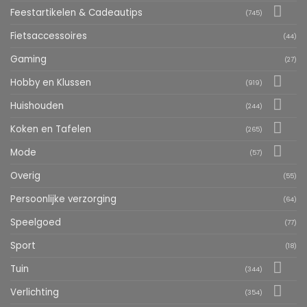
Feestartikelen & Cadeautips
(745)
Fietsaccessoires
(44)
Gaming
(27)
Hobby en Klussen
(919)
Huishouden
(244)
Koken en Tafelen
(265)
Mode
(57)
Overig
(55)
Persoonlijke verzorging
(64)
Speelgoed
(77)
Sport
(18)
Tuin
(344)
Verlichting
(354)