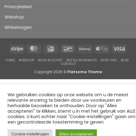
Privacybeleid
Webshop
Winkelwagen
Stripe
MasterCard
IDeal
Bancontact
Klarna
Apple
Visa
Pay
HOME
WEBSHOP
MIJN ACCOUNT
BESTELINFORMATIE
OVER ONS
BLOG
CONTACT
Copyright 2026 ©
Flatsome Theme
We gebruiken cookies op onze website om u de meest
relevante ervaring te bieden door uw voorkeuren en
herhaalde bezoeken te onthouden. Door op "Alles
accepteren" te klikken, stemt u in met het gebruik van ALLE
cookies. U kunt echter naar "Cookie-instellingen" gaan om
een gecontroleerde toestemming te geven.
Cookie instellingen
Alles accepteren