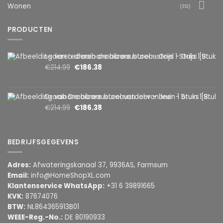
Wonen
(312)
PRODUCTEN
Lederen draaibare bureaustoel – Grijs 1 Stuks [BMD1107GY]
€
214.99
€
186.38
Draaibare bureaustoel van leer – bruin 1 Stuks [BMD1107BR]
€
214.99
€
186.38
BEDRIJFSGEGEVENS
Adres:
Afwateringskanaal 37, 9936AS, Farmsum
Email:
info@HomeShopXL.com
Klantenservice WhatsApp:
+31 6 39891665
KVK:
87674076
BTW:
NL864365913B01
WEEE-Reg.-No.:
DE 80190933