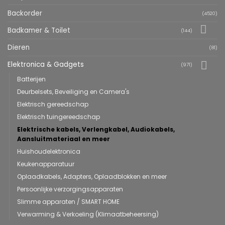
Backorder
(4520)
Badkamer & Toilet
(144)
Dieren
(81)
Elektronica & Gadgets
(971)
Batterijen
Deurbelsets, Beveiliging en Camera's
Elektrisch gereedschap
Elektrisch tuingereedschap
Elektrische kabels, Verlengkabel, Audiokabels,
Aansluitmateriaal en meer
Huishoudelektronica
Keukenapparatuur
Oplaadkabels, Adapters, Oplaadblokken en meer
Persoonlijke verzorgingsapparaten
Slimme apparaten / SMART HOME
Verwarming & Verkoeling (Klimaatbeheersing)