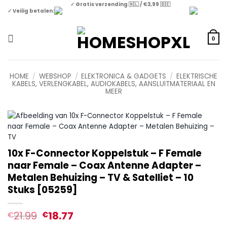
Skip
✓ Gratis verzending 🇳🇱 / €3,99 🇧🇪
✓ Veilig betalen:
to
content
0
HOME
/
WEBSHOP
/
ELEKTRONICA & GADGETS
/
ELEKTRISCHE
KABELS, VERLENGKABEL, AUDIOKABELS, AANSLUITMATERIAAL EN
MEER
10x F-Connector Koppelstuk – F Female
naar Female – Coax Antenne Adapter –
Metalen Behuizing – TV & Satelliet – 10
Stuks [05259]
21.99
18.77
€
€