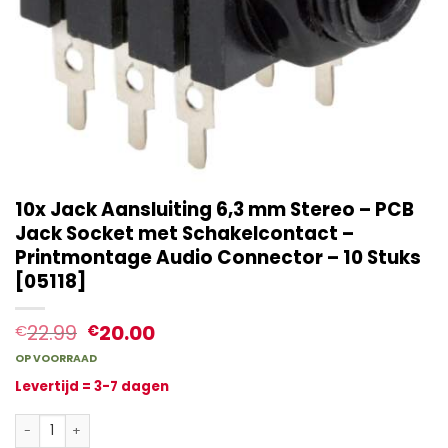
10x Jack Aansluiting 6,3 mm Stereo – PCB
Jack Socket met Schakelcontact –
Printmontage Audio Connector – 10 Stuks
[05118]
22.99
20.00
€
€
OP VOORRAAD
Levertijd = 3-7 dagen
10x Jack Aansluiting 6,3 mm Stereo – PCB Jack Socket met Scha