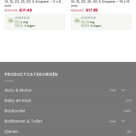
10, 15, 20, 25, 30 A Ampere – 11 x 9
10, 15, 20, 25, 30 A Ampere – 19 x 13
mm
mm
€
20.99
€
17.49
€
20.99
€
17.95
LEVERTIJD
LEVERTIJD
🇳🇱
1 dag
🇳🇱
1 dag
🇧🇪
1–2 dagen
🇧🇪
1–2 dagen
PRODUCTCATEGORIEËN
Auto & Motor
(719)
Baby en Kind
(35)
Backorder
(4521)
Badkamer & Toilet
(144)
Dieren
(81)