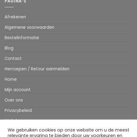
PAGINA’S
Afrekenen
Algemene voorwaarden
Bestelinformatie
Blog
Contact
Herroepen / Retour aanmelden
Home
Mijn account
Over ons
Privacybeleid
Webshop
We gebruiken cookies op onze website om u de meest
Winkelwagen
relevante ervaring te bieden door uw voorkeuren en