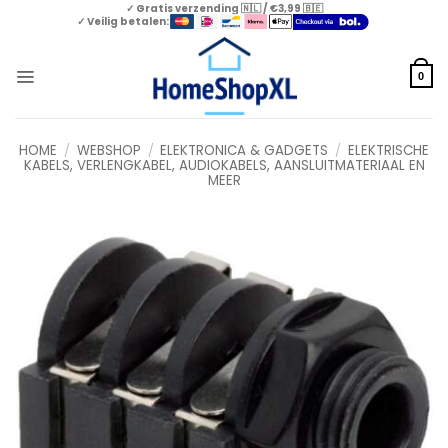
Skip
✓ Gratis verzending 🇳🇱 / €3,99 🇧🇪
✓ Veilig betalen:
to
content
0
HOME
/
WEBSHOP
/
ELEKTRONICA & GADGETS
/
ELEKTRISCHE
KABELS, VERLENGKABEL, AUDIOKABELS, AANSLUITMATERIAAL EN
MEER