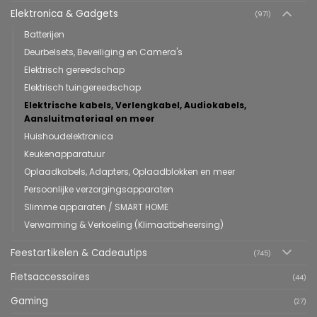
Elektronica & Gadgets
(971)
Batterijen
Deurbelsets, Beveiliging en Camera's
Elektrisch gereedschap
Elektrisch tuingereedschap
Elektrische kabels, Verlengkabel, Audiokabels,
Aansluitmateriaal en meer
Huishoudelektronica
Keukenapparatuur
Oplaadkabels, Adapters, Oplaadblokken en meer
Persoonlijke verzorgingsapparaten
Slimme apparaten / SMART HOME
Verwarming & Verkoeling (Klimaatbeheersing)
Feestartikelen & Cadeautips
(745)
Fietsaccessoires
(44)
Gaming
(27)