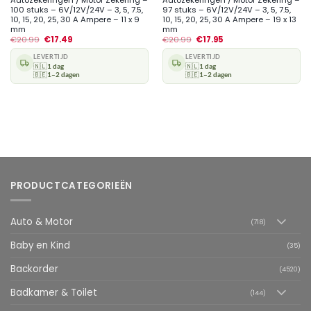
100 stuks – 6V/12V/24V – 3, 5, 7.5,
97 stuks – 6V/12V/24V – 3, 5, 7.5,
10, 15, 20, 25, 30 A Ampere – 11 x 9
10, 15, 20, 25, 30 A Ampere – 19 x 13
mm
mm
€
20.99
€
17.49
€
20.99
€
17.95
LEVERTIJD
LEVERTIJD
🇳🇱
1 dag
🇳🇱
1 dag
🇧🇪
1–2 dagen
🇧🇪
1–2 dagen
PRODUCTCATEGORIEËN
Auto & Motor
(718)
Baby en Kind
(35)
Backorder
(4520)
Badkamer & Toilet
(144)