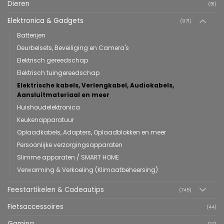
Dieren
(81)
Elektronica & Gadgets
(971)
Batterijen
Deurbelsets, Beveiliging en Camera's
Elektrisch gereedschap
Elektrisch tuingereedschap
Elektrische kabels, Verlengkabel, Audiokabels,
Aansluitmateriaal en meer
Huishoudelektronica
Keukenapparatuur
Oplaadkabels, Adapters, Oplaadblokken en meer
Persoonlijke verzorgingsapparaten
Slimme apparaten / SMART HOME
Verwarming & Verkoeling (Klimaatbeheersing)
Feestartikelen & Cadeautips
(745)
Fietsaccessoires
(44)
Gaming
(27)