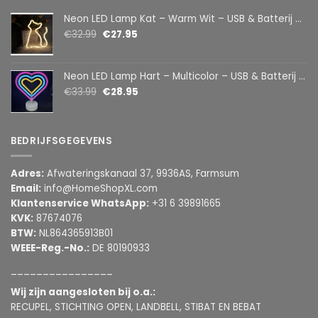
Neon LED Lamp Kat – Warm Wit – USB & Batterij – Decoratieve Tafellamp voor Kinderkamer – 28,5 x 24,5 cm
€
32.99
€
27.95
Neon LED Lamp Hart – Multicolor – USB & Batterij – Hartvormige Sfeerlamp – Kinderkamer & Slaapkamer – 25,2 x 23 cm
€
33.99
€
28.95
BEDRIJFSGEGEVENS
Adres:
Afwateringskanaal 37, 9936AS, Farmsum
Email:
info@HomeShopXL.com
Klantenservice WhatsApp:
+31 6 39891665
KVK:
87674076
BTW:
NL864365913B01
WEEE-Reg.-No.:
DE 80190933
________________
Wij zijn aangesloten bij o.a.:
RECUPEL, STICHTING OPEN, LANDBELL, STIBAT EN BEBAT