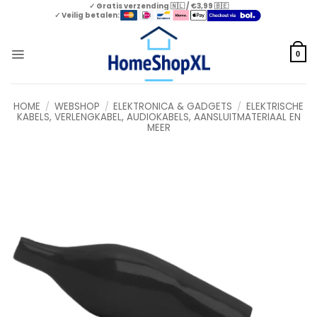
Skip
✓ Gratis verzending 🇳🇱 / €3,99 🇧🇪
✓ Veilig betalen:
to
content
0
HOME
/
WEBSHOP
/
ELEKTRONICA & GADGETS
/
ELEKTRISCHE
KABELS, VERLENGKABEL, AUDIOKABELS, AANSLUITMATERIAAL EN
MEER