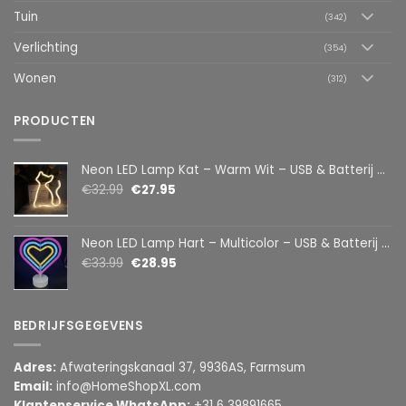
Tuin
(342)
Verlichting
(354)
Wonen
(312)
PRODUCTEN
Neon LED Lamp Kat – Warm Wit – USB & Batterij – Decoratieve Tafellamp voor Kinderkamer – 28,5 x 24,5 cm
€
32.99
€
27.95
Neon LED Lamp Hart – Multicolor – USB & Batterij – Hartvormige Sfeerlamp – Kinderkamer & Slaapkamer – 25,2 x 23 cm
€
33.99
€
28.95
BEDRIJFSGEGEVENS
Adres:
Afwateringskanaal 37, 9936AS, Farmsum
Email:
info@HomeShopXL.com
Klantenservice WhatsApp:
+31 6 39891665