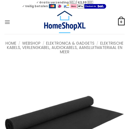
Skip
✓ Gratis verzending 🇳🇱 / €3,99 🇧🇪
✓ Veilig betalen:
to
content
0
HOME
/
WEBSHOP
/
ELEKTRONICA & GADGETS
/
ELEKTRISCHE
KABELS, VERLENGKABEL, AUDIOKABELS, AANSLUITMATERIAAL EN
MEER