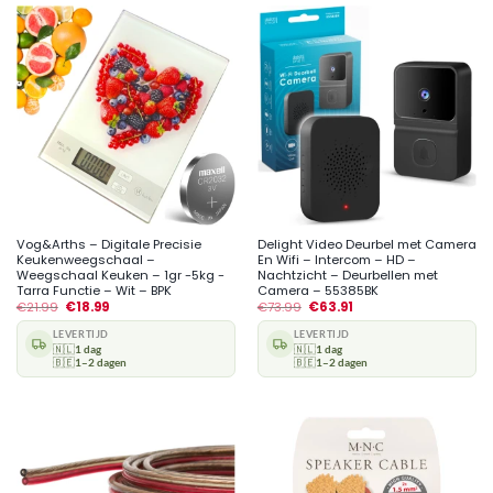
Vog&Arths – Digitale Precisie
Delight Video Deurbel met Camera
Keukenweegschaal –
En Wifi – Intercom – HD –
Weegschaal Keuken – 1gr -5kg -
Nachtzicht – Deurbellen met
Tarra Functie – Wit – BPK
Camera – 55385BK
€
21.99
€
18.99
€
73.99
€
63.91
LEVERTIJD
LEVERTIJD
🇳🇱
1 dag
🇳🇱
1 dag
🇧🇪
1–2 dagen
🇧🇪
1–2 dagen