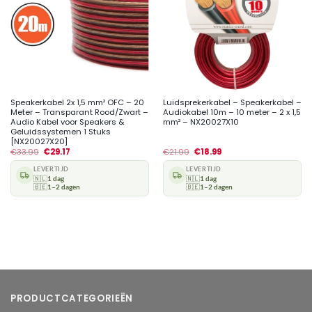
Speakerkabel 2x 1,5 mm² OFC – 20
Luidsprekerkabel – Speakerkabel –
Meter – Transparant Rood/Zwart –
Audiokabel 10m – 10 meter – 2 x 1,5
Audio Kabel voor Speakers &
mm² – NX20027X10
Geluidssystemen 1 Stuks
[NX20027X20]
€
33.99
€
29.17
€
21.99
€
18.99
LEVERTIJD
LEVERTIJD
🇳🇱
1 dag
🇳🇱
1 dag
🇧🇪
1–2 dagen
🇧🇪
1–2 dagen
PRODUCTCATEGORIEËN