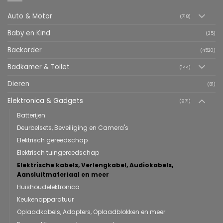
Auto & Motor
(718)
Baby en Kind
(35)
Backorder
(4520)
Badkamer & Toilet
(144)
Dieren
(81)
Elektronica & Gadgets
(971)
Batterijen
Deurbelsets, Beveiliging en Camera's
Elektrisch gereedschap
Elektrisch tuingereedschap
Elektrische kabels, Verlengkabel, Audiokabels,
Aansluitmateriaal en meer
Huishoudelektronica
Keukenapparatuur
Oplaadkabels, Adapters, Oplaadblokken en meer