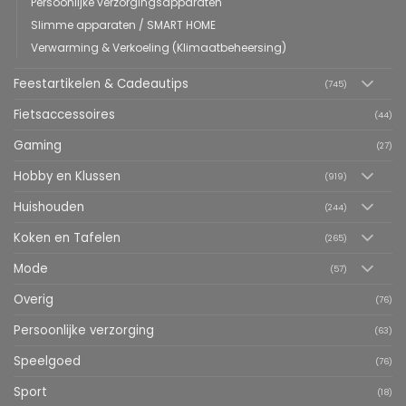
Persoonlijke verzorgingsapparaten
Slimme apparaten / SMART HOME
Verwarming & Verkoeling (Klimaatbeheersing)
Feestartikelen & Cadeautips
(745)
Fietsaccessoires
(44)
Gaming
(27)
Hobby en Klussen
(919)
Huishouden
(244)
Koken en Tafelen
(265)
Mode
(57)
Overig
(76)
Persoonlijke verzorging
(63)
Speelgoed
(76)
Sport
(18)