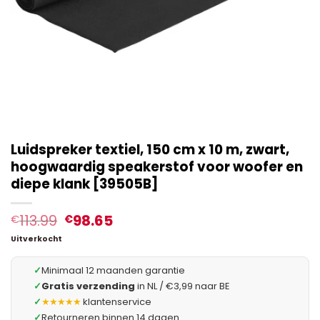
Luidspreker textiel, 150 cm x 10 m, zwart,
hoogwaardig speakerstof voor woofer en
diepe klank [39505B]
113.99
98.65
€
€
Uitverkocht
✓
Minimaal 12 maanden garantie
✓
Gratis verzending
in NL / €3,99 naar BE
✓
★★★★★
klantenservice
✓
Retourneren binnen 14 dagen