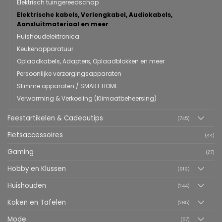
Elektrisch tuingereedschap
Elektrische kabels, Verlengkabel, Audiokabels,
Aansluitmateriaal en meer
Huishoudelektronica
Keukenapparatuur
Oplaadkabels, Adapters, Oplaadblokken en meer
Persoonlijke verzorgingsapparaten
Slimme apparaten / SMART HOME
Verwarming & Verkoeling (Klimaatbeheersing)
Feestartikelen & Cadeautips
(745)
Fietsaccessoires
(44)
Gaming
(27)
Hobby en Klussen
(919)
Huishouden
(244)
Koken en Tafelen
(265)
Mode
(57)