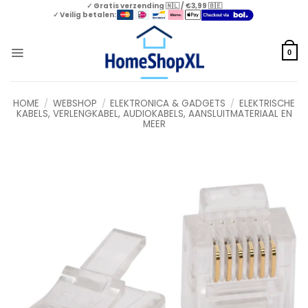
Skip
✓ Gratis verzending 🇳🇱 / €3,99 🇧🇪
✓ Veilig betalen:
to
content
0
HOME
/
WEBSHOP
/
ELEKTRONICA & GADGETS
/
ELEKTRISCHE
KABELS, VERLENGKABEL, AUDIOKABELS, AANSLUITMATERIAAL EN
MEER