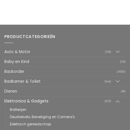
PRODUCTCATEGORIEËN
Auto & Motor
(718)
Baby en Kind
(35)
Backorder
(4520)
Badkamer & Toilet
(144)
Dieren
(81)
Elektronica & Gadgets
(971)
Batterijen
Deurbelsets, Beveiliging en Camera's
Elektrisch gereedschap