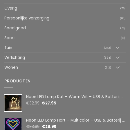
Overig
(76)
Persoonlijke verzorging
(63)
Speelgoed
(76)
Sport
(18)
Tuin
(342)
Verlichting
(354)
Wonen
(312)
PRODUCTEN
Neon LED Lamp Kat – Warm Wit – USB & Batterij – Decoratieve Tafellamp voor Kinderkamer – 28,5 x 24,5 cm
€
32.99
€
27.95
Neon LED Lamp Hart – Multicolor – USB & Batterij – Hartvormige Sfeerlamp – Kinderkamer & Slaapkamer – 25,2 x 23 cm
€
33.99
€
28.95