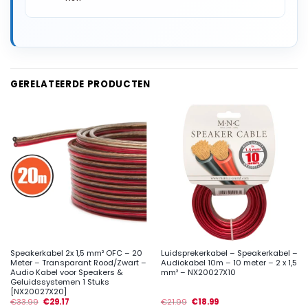
GERELATEERDE PRODUCTEN
Speakerkabel 2x 1,5 mm² OFC – 20
Luidsprekerkabel – Speakerkabel –
Meter – Transparant Rood/Zwart –
Audiokabel 10m – 10 meter – 2 x 1,5
Audio Kabel voor Speakers &
mm² – NX20027X10
Geluidssystemen 1 Stuks
[NX20027X20]
€
33.99
€
29.17
€
21.99
€
18.99