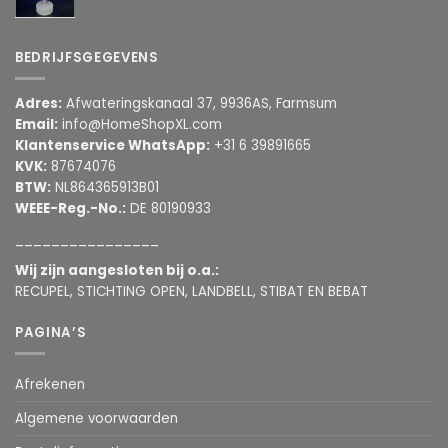
BEDRIJFSGEGEVENS
Adres:
Afwateringskanaal 37, 9936AS, Farmsum
Email:
info@HomeShopXL.com
Klantenservice WhatsApp:
+31 6 39891665
KVK:
87674076
BTW:
NL864365913B01
WEEE-Reg.-No.:
DE 80190933
________________
Wij zijn aangesloten bij o.a.:
RECUPEL, STICHTING OPEN, LANDBELL, STIBAT EN BEBAT
PAGINA’S
Afrekenen
Algemene voorwaarden