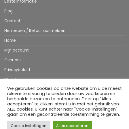
Bestelinformatie
Blog
Contact
Herroepen / Retour aanmelden
Home
Mijn account
Over ons
Privacybeleid
Webshop
We gebruiken cookies op onze website om u de meest
Winkelwagen
relevante ervaring te bieden door uw voorkeuren en
herhaalde bezoeken te onthouden. Door op "Alles
accepteren" te klikken, stemt u in met het gebruik van
ALLE cookies. U kunt echter naar "Cookie-instellingen"
Stripe
MasterCard
IDeal
Bancontact
Klarna
Apple
Visa
gaan om een gecontroleerde toestemming te geven.
Pay
HOME
WEBSHOP
MIJN ACCOUNT
BESTELINFORMATIE
OVER ONS
BLOG
CONTACT
Cookie instellingen
Alles accepteren