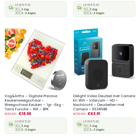
LEVERTIJD
LEVERTIJD
🇳🇱
1 dag
🇳🇱
1 dag
🇧🇪
1–2 dagen
🇧🇪
1–2 dagen
Vog&Arths – Digitale Precisie
Delight Video Deurbel met Camera
Keukenweegschaal –
En Wifi – Intercom – HD –
Weegschaal Keuken – 1gr -5kg -
Nachtzicht – Deurbellen met
Tarra Functie – Wit – BPK
Camera – 55385BK
€
21.99
€
18.99
€
73.99
€
63.91
LEVERTIJD
LEVERTIJD
🇳🇱
1 dag
🇳🇱
1 dag
🇧🇪
1–2 dagen
🇧🇪
1–2 dagen